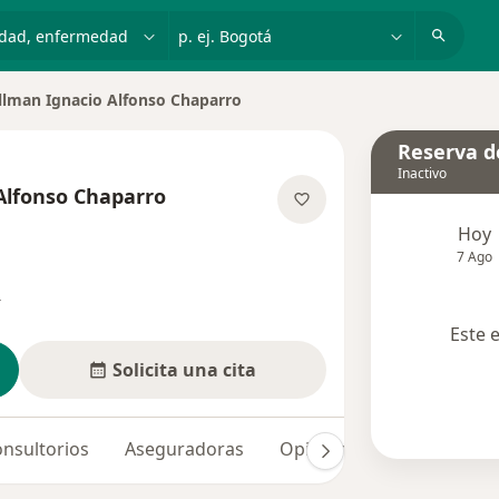
dad, enfermedad o nombre
p. ej. Bogotá
llman Ignacio Alfonso Chaparro
 de ciudad
Reserva de
Inactivo
Alfonso Chaparro
re las especializaciones
Hoy
7 Ago
s
Este 
Solicita una cita
nsultorios
Aseguradoras
Opiniones (218)
Dudas