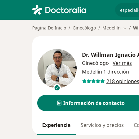
especiali
Página De Inicio
Ginecólogo
Medellín
Wi
Cambiar
Dr.
Willman Ignacio 
sob
Ginecólogo
·
Ver más
Medellín
1 dirección
218 opinione
Información de contacto
Experiencia
Servicios y precios
Co