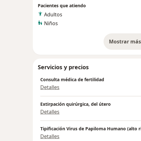
proceso de salud que afecta a la paciente, a su entorno personal, familiar , laboral
Pacientes que atiendo
y que marcará para el resto de su vida con 
Adultos
Niños
Cuento con una alta experiencia en la real
ecográficas Ginecológicas y Obstétricas : p
3D, Doppler fetal y uteroplacentario, De in
Mostrar más 
so
uterinas , que aportan en el análisis y aco
motivos de consulta.
Servicios y precios
Consulta médica de fertilidad
Detalles
Extirpación quirúrgica, del útero
Detalles
Tipificación Virus de Papiloma Humano (alto r
Detalles