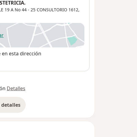
TETRICIA.
E 19 A No 44 - 25 CONSULTORIO 1612,
ar
 abre en una nueva pestaña
e en esta dirección
ión
Detalles
detalles
bre la dirección