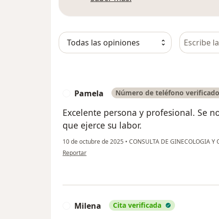
Busca en 
Pamela
Número de teléfono verificad
P
Excelente persona y profesional. Se no
que ejerce su labor.
10 de octubre de 2025
•
CONSULTA DE GINECOLOGIA Y 
en opinión del usuario Pamela
Reportar
Milena
Cita verificada
M