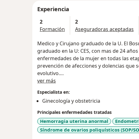
Experiencia
2
2
Formación
Aseguradoras aceptadas
Medico y Cirujano graduado de la U. El Bos
graduado en la U: CES, con mas de 24 años de experiencia en la atención de
enfermedades de la mujer en todas las etap
prevención de afecciones y dolencias que se presentan a lo largo del ciclo
evolutivo.
Acerca de mí
ver más
Apasionado por llevar a mis pacientes alto
Especialista en:
sincera y sobre todo pensando siempre en q
Ginecología y obstetricia
atiende personas con un sin número de eve
desarrollo o en el daño a su bienestar físic
Principales enfermedades tratadas
Hemorragia uterina anormal
Endometri
Con un compromiso por el cuidado de la g
Síndrome de ovarios poliquísticos (SOP/S
de la finalización de la misma para poder tener la mejor experienci