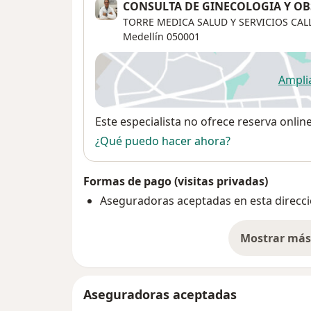
CONSULTA DE GINECOLOGIA Y OBS
TORRE MEDICA SALUD Y SERVICIOS CALL
Medellín
050001
Ampli
se
Disponibilidad
Este especialista no ofrece reserva onlin
¿Qué puedo hacer ahora?
Formas de pago (visitas privadas)
Aseguradoras aceptadas en esta direcc
Mostrar más 
so
Aseguradoras aceptadas