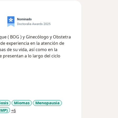
que ( BOG ) y Ginecólogo y Obstetra
as de su vida, así como en la
s grados de atención cálida, amable,
ue no se trata una patología sino se
ntos que pueden intervenir en el
o, emocional y mental.
osis
Miomas
Menopausia
estación antes, durante y al momento
a11y_sr_more_diseases
OMP)
+6
a en un