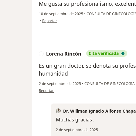
Me gusta su profesionalismo, excelent
10 de septiembre de 2025
•
CONSULTA DE GINECOLOGIA
en opinión del usuario Milena
•
Reportar
Lorena Rincón
Cita verificada
L
Es un gran doctor, se denota su profe
humanidad
2 de septiembre de 2025
•
CONSULTA DE GINECOLOGIA 
en opinión del usuario Lorena Rincón
Reportar
Dr. Willman Ignacio Alfonso Chapa
Muchas gracias .
2 de septiembre de 2025