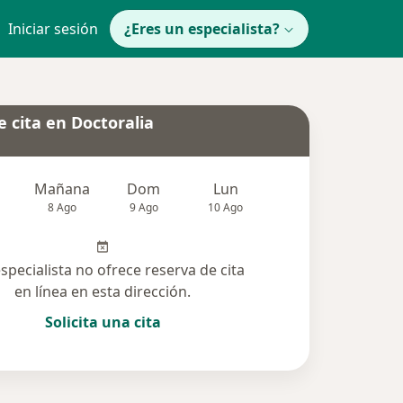
Iniciar sesión
¿Eres un especialista?
 cita en Doctoralia
Mañana
Dom
Lun
Mar
Mié
8 Ago
9 Ago
10 Ago
11 Ago
12 Ag
especialista no ofrece reserva de cita
en línea en esta dirección.
Solicita una cita
 solucionadas (193)