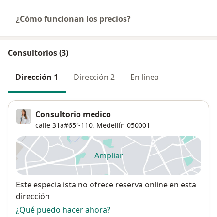
¿Cómo funcionan los precios?
Consultorios (3)
Dirección 1
Dirección 2
En línea
Consultorio medico
calle 31a#65f-110,
Medellín
050001
Ampliar
se abre en una nueva pestañ
Disponibilidad
Este especialista no ofrece reserva online en esta
dirección
¿Qué puedo hacer ahora?