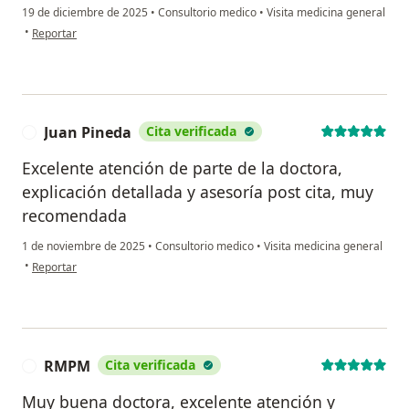
19 de diciembre de 2025
•
Consultorio medico
•
Visita medicina general
en opinión del usuario Andrés
•
Reportar
Juan Pineda
Cita verificada
J
Excelente atención de parte de la doctora,
explicación detallada y asesoría post cita, muy
recomendada
1 de noviembre de 2025
•
Consultorio medico
•
Visita medicina general
en opinión del usuario Juan Pineda
•
Reportar
RMPM
Cita verificada
R
Muy buena doctora, excelente atención y