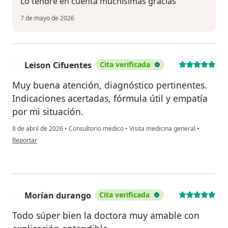
Lo tendré en cuenta muchísimas gracias
7 de mayo de 2026
Leison Cifuentes
Cita verificada
L
Muy buena atención, diagnóstico pertinentes.
Indicaciones acertadas, fórmula útil y empatía
por mi situación.
8 de abril de 2026
•
Consultorio medico
•
Visita medicina general
•
en opinión del usuario Leison Cifuentes
Reportar
Morían durango
Cita verificada
M
Todo súper bien la doctora muy amable con