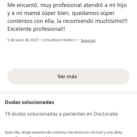
Me encantó, muy profesional atendió a mi hijo
y a mi mamá súper bien, quedamos súper
contentos con ella, la recomiendo muchísimo!!!
Excelente profesional!!
en opinión del usuario Marilyn
5 de junio de 2025
•
Consultorio medico
•
•
Reportar
Ver más
opiniones anteriores
Dudas solucionadas
16 dudas solucionadas a pacientes en Doctoralia
buen día, tengo examen de columna me enviaron citronel y una dieta