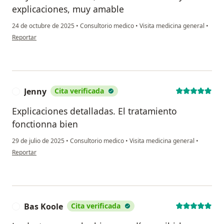
explicaciones, muy amable
24 de octubre de 2025
•
Consultorio medico
•
Visita medicina general
•
en opinión del usuario RMPM
Reportar
Jenny
Cita verificada
J
Explicaciones detalladas. El tratamiento
fonctionna bien
29 de julio de 2025
•
Consultorio medico
•
Visita medicina general
•
en opinión del usuario Jenny
Reportar
Bas Koole
Cita verificada
B