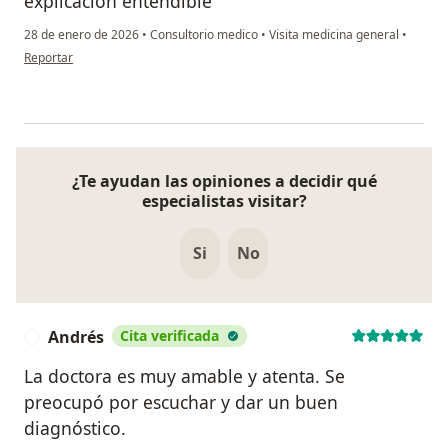
explicación entendible
28 de enero de 2026
•
Consultorio medico
•
Visita medicina general
•
en opinión del usuario Morían durango
Reportar
¿Te ayudan las opiniones a decidir qué
especialistas visitar?
Si
No
Andrés
Cita verificada
A
La doctora es muy amable y atenta. Se
preocupó por escuchar y dar un buen
diagnóstico.