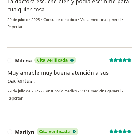
La doctora escuche bien y podía escribirle para
cualquier cosa
29 de julio de 2025
•
Consultorio medico
•
Visita medicina general
•
en opinión del usuario Bas Koole
Reportar
Milena
Cita verificada
M
Muy amable muy buena atención a sus
pacientes ,
29 de julio de 2025
•
Consultorio medico
•
Visita medicina general
•
en opinión del usuario Milena
Reportar
Marilyn
Cita verificada
M