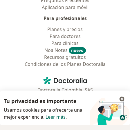
Preguntas Frecuentes
Aplicación para móvil
Para profesionales
Planes y precios
Para doctores
Para clinicas
Noa Notes
nuevo
Recursos gratuitos
Condiciones de los Planes Doctoralia
Contacto
Doctoralia - Página de inicio
Doctoralia Colombia, SAS
Tv 23 No. 97 - 73
Tu privacidad es importante
Municipio: Bogotá D.C., Colombia
Usamos cookies para ofrecerte una
mejor experiencia.
Leer más
.
se abre en una nueva pestaña
se abre en una nueva pestaña
se abre en una nueva pestaña
se abre en una nueva pes
se abre en 
se a
Polska
,
Türkiye
,
España
,
Italia
,
Deutschland
,
Česko
,