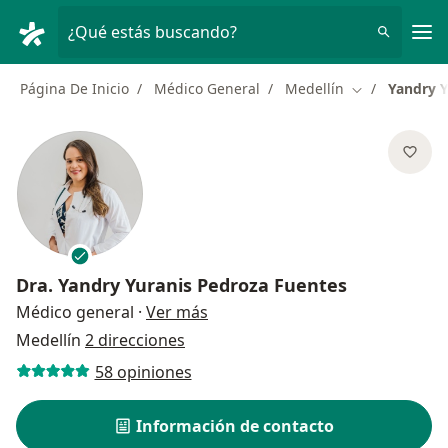
Men
¿Qué estás buscando?
Página De Inicio
Médico General
Medellín
Yandry Y
Cambiar de ci
Dra.
Yandry Yuranis Pedroza Fuentes
sobre las especializaciones
Médico general
·
Ver más
Medellín
2 direcciones
58 opiniones
Información de contacto