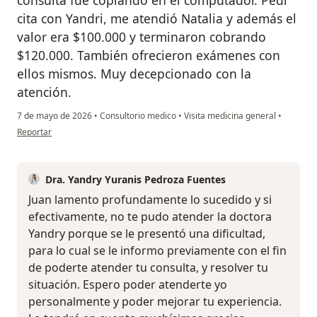
cita con Yandri, me atendió Natalia y además el
valor era $100.000 y terminaron cobrando
$120.000. También ofrecieron exámenes con
ellos mismos. Muy decepcionado con la
atención.
7 de mayo de 2026
•
Consultorio medico
•
Visita medicina general
•
en opinión del usuario Juan Diego Marín Echeverri
Reportar
Dra. Yandry Yuranis Pedroza Fuentes
Juan lamento profundamente lo sucedido y si
efectivamente, no te pudo atender la doctora
Yandry porque se le presentó una dificultad,
para lo cual se le informo previamente con el fin
de poderte atender tu consulta, y resolver tu
situación. Espero poder atenderte yo
personalmente y poder mejorar tu experiencia.