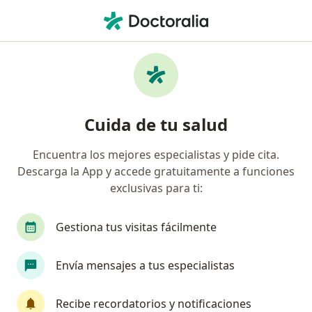
Men
¿Qué estás buscando?
Página De Inicio
Psicólogo
Bogotá
Alejandra Unda Se
Cuida de tu salud
Encuentra los mejores especialistas y pide cita.
Descarga la App y accede gratuitamente a funciones
exclusivas para ti:
Mag.
Alejandra Unda Segura
sobre las especializaciones
Psicóloga
·
Ver más
Gestiona tus visitas fácilmente
Bogotá
1 dirección
Envía mensajes a tus especialistas
Información de contacto
Recibe recordatorios y notificaciones