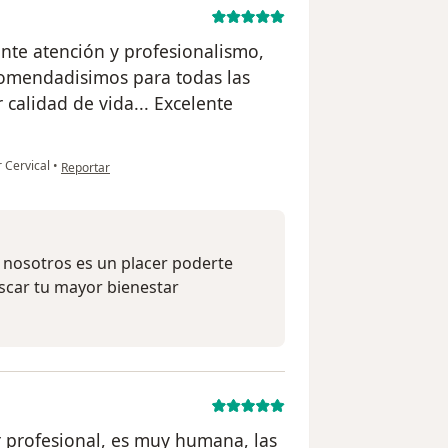
ente atención y profesionalismo,
comendadisimos para todas las
calidad de vida... Excelente
en opinión del usuario Cuenta eliminada
 Cervical
•
Reportar
a nosotros es un placer poderte
uscar tu mayor bienestar
r profesional, es muy humana, las