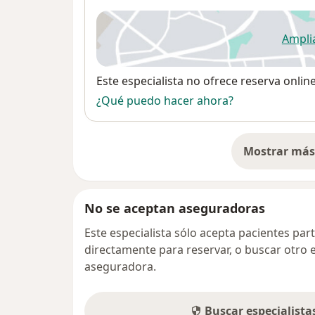
Ampli
se
Disponibilidad
Este especialista no ofrece reserva onlin
¿Qué puedo hacer ahora?
Mostrar más 
so
No se aceptan aseguradoras
Este especialista sólo acepta pacientes par
directamente para reservar, o buscar otro 
aseguradora.
Buscar especialist