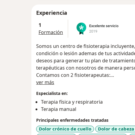
Experiencia
1
Formación
Somos un centro de fisioterapia incluyent
condición o lesión ademas de tus actividade
deseos para generar tu plan de tratamiento
terapéuticas con nosotros de manera pers
Contamos con 2 fisioterapeutas:
Acerca de mí
Alejandro Grisales Holguín: Fisioterapeuta
ver más
Deporte con entrenamiento en Neurorrehab
Especialista en:
en el modelo biopsicosocial de salud y disc
Terapia física y respiratoria
Terapia manual
María Isabel Torres C: Fisioterapeuta graduada de la Escuela Nacional del Deporte
con entrenamiento en terapia manual, gal
Principales enfermedades tratadas
de Manizales con la mejor pasantía sobre S
Dolor crónico de cuello
Dolor de cabeza
Maestrante en Salud Pública de la Universi