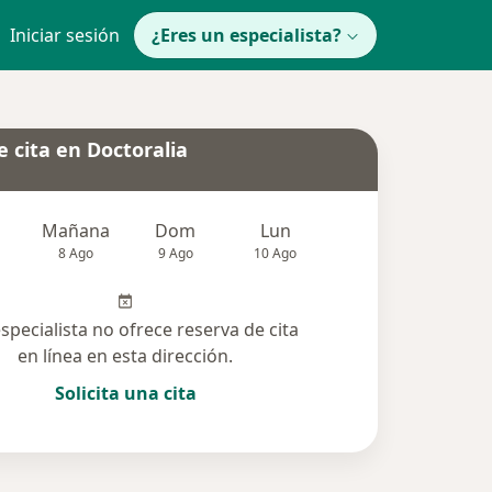
Iniciar sesión
¿Eres un especialista?
 cita en Doctoralia
Mañana
Dom
Lun
Mar
Mié
8 Ago
9 Ago
10 Ago
11 Ago
12 Ag
especialista no ofrece reserva de cita
en línea en esta dirección.
Solicita una cita