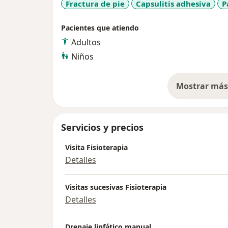
Fractura de pie
Capsulitis adhesiva
P
Pacientes que atiendo
Adultos
Niños
Mostrar más 
so
Servicios y precios
Visita Fisioterapia
Detalles
Visitas sucesivas Fisioterapia
Detalles
Drenaje linfático manual