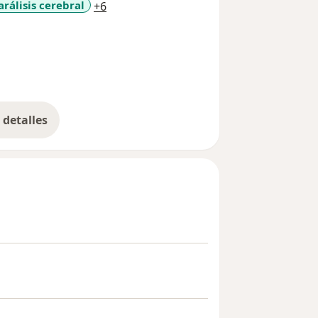
a11y_sr_more_diseases
arálisis cerebral
+6
detalles
bre la experiencia