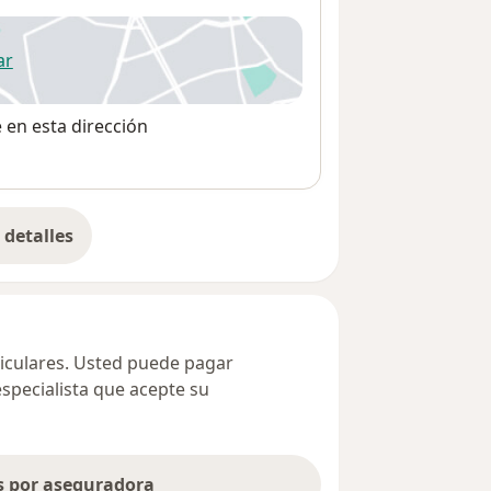
ar
 abre en una nueva pestaña
e en esta dirección
detalles
bre la dirección
ticulares. Usted puede pagar
especialista que acepte su
as por aseguradora