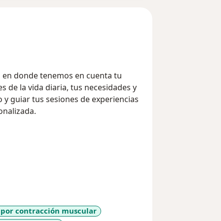
e, en donde tenemos en cuenta tu
s de la vida diaria, tus necesidades y
 y guiar tus sesiones de experiencias
onalizada.
 graduado de la Escuela Nacional del
ilitación y terapia manual, enfocado
apacidad.
ardonada por la Universidad Autonoma
alud Pública, ademas de ser
 por contracción muscular
dad Javeriana