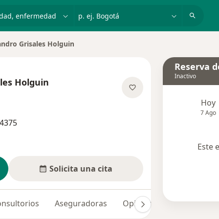
dad, enfermedad o nombre
p. ej. Bogotá
andro Grisales Holguin
de ciudad
Reserva de
Inactivo
les Holguin
sobre las especializaciones
Hoy
7 Ago
84375
Este 
Solicita una cita
nsultorios
Aseguradoras
Opiniones (6)