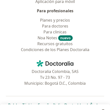
Aplicación para móvil
Para profesionales
Planes y precios
Para doctores
Para clinicas
Noa Notes
nuevo
Recursos gratuitos
Condiciones de los Planes Doctoralia
Contacto
Doctoralia - Página de inicio
Doctoralia Colombia, SAS
Tv 23 No. 97 - 73
Municipio: Bogotá D.C., Colombia
se abre en una nueva pestaña
se abre en una nueva pestaña
se abre en una nueva pestaña
se abre en una nueva pes
se abre en 
se a
Polska
,
Türkiye
,
España
,
Italia
,
Deutschland
,
Česko
,