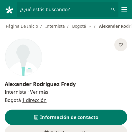
Men
¿Qué estás buscando?
Página De Inicio
Internista
Bogotá
Alexander Rodr
Cambiar de ciudad
Alexander Rodríguez Fredy
sobre las especializaciones
Internista
·
Ver más
Bogotá
1 dirección
Información de contacto