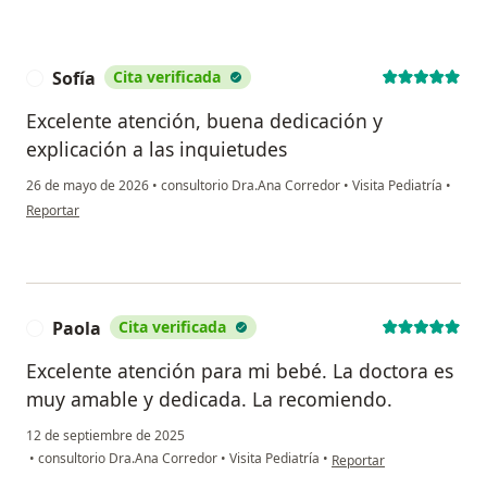
Sofía
Cita verificada
S
Excelente atención, buena dedicación y
explicación a las inquietudes
26 de mayo de 2026
•
consultorio Dra.Ana Corredor
•
Visita Pediatría
•
en opinión del usuario Sofía
Reportar
Paola
Cita verificada
P
Excelente atención para mi bebé. La doctora es
muy amable y dedicada. La recomiendo.
12 de septiembre de 2025
en opinión del usuario Pa
•
consultorio Dra.Ana Corredor
•
Visita Pediatría
•
Reportar