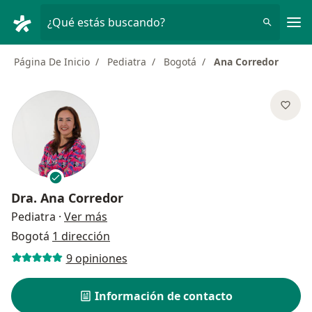
Men
¿Qué estás buscando?
Página De Inicio
Pediatra
Bogotá
Ana Corredor
Dra.
Ana Corredor
sobre las especializaciones
Pediatra
·
Ver más
Bogotá
1 dirección
9 opiniones
Información de contacto