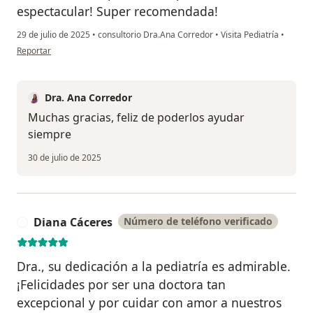
espectacular! Super recomendada!
29 de julio de 2025
•
consultorio Dra.Ana Corredor
•
Visita Pediatría
•
en opinión del usuario Gustavo A. Moreno
Reportar
Dra. Ana Corredor
Muchas gracias, feliz de poderlos ayudar
siempre
30 de julio de 2025
Diana Cáceres
Número de teléfono verificado
D
Dra., su dedicación a la pediatría es admirable.
¡Felicidades por ser una doctora tan
excepcional y por cuidar con amor a nuestros