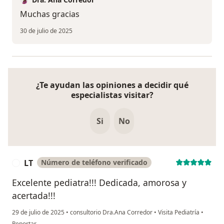
Muchas gracias
30 de julio de 2025
¿Te ayudan las opiniones a decidir qué
especialistas visitar?
Si
No
LT
Número de teléfono verificado
L
Excelente pediatra!!! Dedicada, amorosa y
acertada!!!
29 de julio de 2025
•
consultorio Dra.Ana Corredor
•
Visita Pediatría
•
en opinión del usuario LT
Reportar