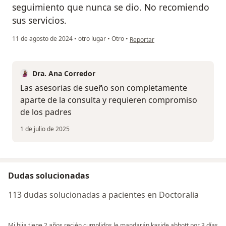
seguimiento que nunca se dio. No recomiendo
sus servicios.
en opinión del usuario Tulio Núñez
11 de agosto de 2024
•
otro lugar
•
Otro
•
Reportar
Dra. Ana Corredor
Las asesorias de sueño son completamente
aparte de la consulta y requieren compromiso
de los padres
1 de julio de 2025
Dudas solucionadas
113 dudas solucionadas a pacientes en Doctoralia
Mi hija tiene 2 años recién cumplidos le mandarán kaside abbott por 3 días