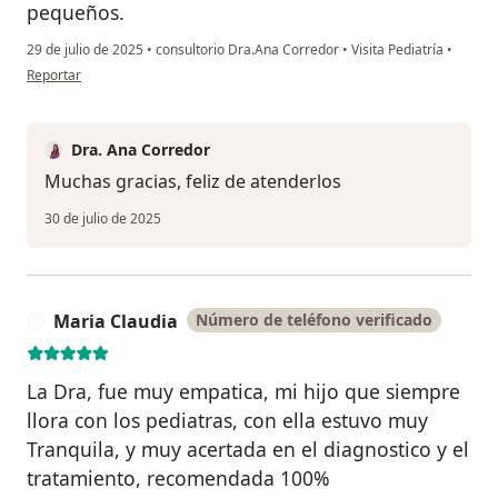
pequeños.
29 de julio de 2025
•
consultorio Dra.Ana Corredor
•
Visita Pediatría
•
en opinión del usuario Diana Cáceres
Reportar
Dra. Ana Corredor
Muchas gracias, feliz de atenderlos
30 de julio de 2025
Maria Claudia
Número de teléfono verificado
M
La Dra, fue muy empatica, mi hijo que siempre
llora con los pediatras, con ella estuvo muy
Tranquila, y muy acertada en el diagnostico y el
tratamiento, recomendada 100%