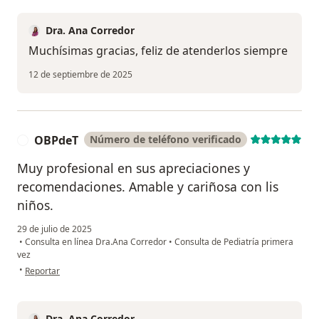
Dra. Ana Corredor
Muchísimas gracias, feliz de atenderlos siempre
12 de septiembre de 2025
OBPdeT
Número de teléfono verificado
O
Muy profesional en sus apreciaciones y
recomendaciones. Amable y cariñosa con lis
niños.
29 de julio de 2025
•
Consulta en línea Dra.Ana Corredor
•
Consulta de Pediatría primera
vez
en opinión del usuario OBPdeT
•
Reportar
Dra. Ana Corredor