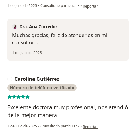
en opinión del usuario Maria Cl
1 de julio de 2025
•
Consultorio particular
•
•
Reportar
Dra. Ana Corredor
Muchas gracias, feliz de atenderlos en mi
consultorio
1 de julio de 2025
Carolina Gutiérrez
C
Número de teléfono verificado
Excelente doctora muy profesional, nos atendió
de la mejor manera
en opinión del usuario Carolina
1 de julio de 2025
•
Consultorio particular
•
•
Reportar