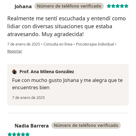
Johana
Número de teléfono verificado
J
Realmente me sentí escuchada y entendí como
lidiar con diversas situaciones que estaba
atravesando. Muy agradecida!
7 de enero de 2025
•
Consulta en línea
•
Psicoterapia Individual
•
en opinión del usuario Johana
Reportar
Prof. Ana Milena González
Fue con mucho gusto Johana y me alegra que te
encuentres bien
7 de enero de 2025
Nadia Barrera
Número de teléfono verificado
N