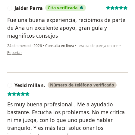
Jaider Parra
Cita verificada
J
Fue una buena experiencia, recibimos de parte
de Ana un excelente apoyo, gran guía y
magníficos consejos
24 de enero de 2026
•
Consulta en línea
•
terapia de pareja on line
•
en opinión del usuario Jaider Parra
Reportar
Yesid millan.
Número de teléfono verificado
Y
Es muy buena profesional . Me a ayudado
bastante. Escucha los problemas. No me critica
ni me juzga, con lo que uno puede hablar
tranquilo. Y es más facil solucionar los