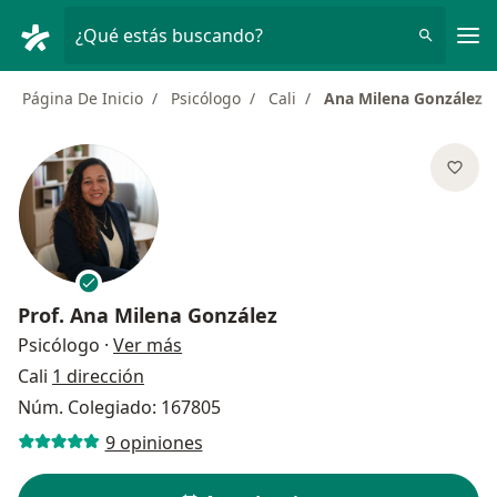
Men
¿Qué estás buscando?
Página De Inicio
Psicólogo
Cali
Ana Milena González
Prof.
Ana Milena González
sobre las especializaciones
Psicólogo
·
Ver más
Cali
1 dirección
Núm. Colegiado: 167805
9 opiniones