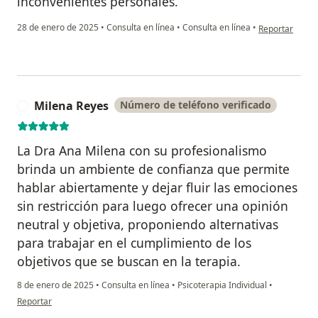
inconvenientes personales.
en opinión del 
28 de enero de 2025
•
Consulta en línea
•
Consulta en línea
•
Reportar
Milena Reyes
Número de teléfono verificado
M
La Dra Ana Milena con su profesionalismo
brinda un ambiente de confianza que permite
hablar abiertamente y dejar fluir las emociones
sin restricción para luego ofrecer una opinión
neutral y objetiva, proponiendo alternativas
para trabajar en el cumplimiento de los
objetivos que se buscan en la terapia.
8 de enero de 2025
•
Consulta en línea
•
Psicoterapia Individual
•
en opinión del usuario Milena Reyes
Reportar