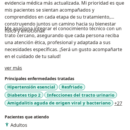
evidencia médica más actualizada. Mi prioridad es que
mis pacientes se sientan acompañados y
comprendidos en cada etapa de su tratamiento,
construyendo juntos un camino hacia su bienestar
Me apasiona integrar el conocimiento técnico con un
físico y emocional.
trato cercano, asegurando que cada persona reciba
una atención ética, profesional y adaptada a sus
necesidades específicas. ¡Será un gusto acompañarte
en el cuidado de tu salud!
Acerca de mí
ver más
Principales enfermedades tratadas
Hipertensión esencial
Resfriado
Diabetes tipo 2
Infecciones del tracto urinario
a11
Amigdalitis aguda de origen viral y bacteriano
+27
Pacientes que atiendo
Adultos