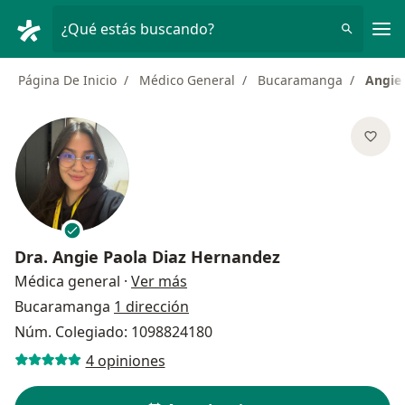
Men
¿Qué estás buscando?
Página De Inicio
Médico General
Bucaramanga
Angie
Dra.
Angie Paola Diaz Hernandez
sobre las especializaciones
Médica general
·
Ver más
Bucaramanga
1 dirección
Núm. Colegiado: 1098824180
4 opiniones