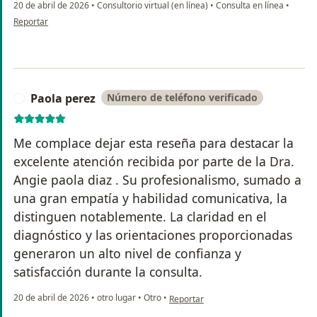
20 de abril de 2026
•
Consultorio virtual (en línea)
•
Consulta en línea
•
en opinión del usuario Dina.
Reportar
Paola perez
Número de teléfono verificado
P
Me complace dejar esta reseña para destacar la
excelente atención recibida por parte de la Dra.
Angie paola diaz . Su profesionalismo, sumado a
una gran empatía y habilidad comunicativa, la
distinguen notablemente. La claridad en el
diagnóstico y las orientaciones proporcionadas
generaron un alto nivel de confianza y
satisfacción durante la consulta.
en opinión del usuario Paola perez
20 de abril de 2026
•
otro lugar
•
Otro
•
Reportar