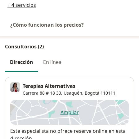
+ 4 servicios
¿Cómo funcionan los precios?
Consultorios (2)
Dirección
En línea
Terapias Alternativas
Carrera 88 # 18 33,
Usaquén
,
Bogotá
110111
Ampliar
se abre en una nueva pestañ
Disponibilidad
Este especialista no ofrece reserva online en esta
dirección