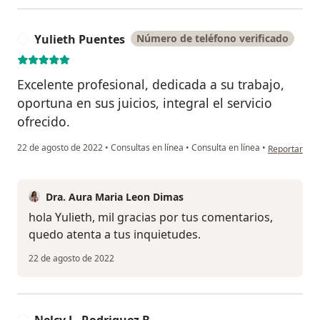
Yulieth Puentes
Número de teléfono verificado
Y
Excelente profesional, dedicada a su trabajo,
oportuna en sus juicios, integral el servicio
ofrecido.
en opinión de
22 de agosto de 2022
•
Consultas en línea
•
Consulta en línea
•
Reportar
Dra. Aura Maria Leon Dimas
hola Yulieth, mil gracias por tus comentarios,
quedo atenta a tus inquietudes.
22 de agosto de 2022
Nelcy L. Rodriguez B.
N