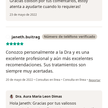
Gracias Edilson por tus comentarios, estoy
atenta a ayudarte cuando lo requieras!
23 de mayo de 2022
janeth.buitrag
Número de teléfono verificado
J
Conozco personalmente a la Dra y es una
excelente profesional y aún más excelentes
recomendaciones. Sus tratamientos son
siempre muy acertadas.
en opinión del
20 de mayo de 2022
•
Consultas en línea
•
Consulta en línea
•
Reportar
Dra. Aura Maria Leon Dimas
Hola Janeth: Gracias por tus valiosos