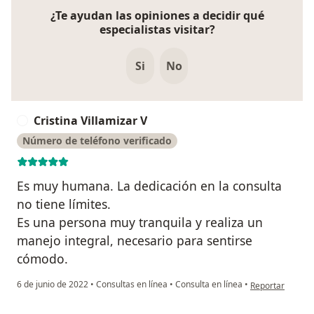
¿Te ayudan las opiniones a decidir qué
especialistas visitar?
Si
No
Cristina Villamizar V
C
Número de teléfono verificado
Es muy humana. La dedicación en la consulta
no tiene límites.
Es una persona muy tranquila y realiza un
manejo integral, necesario para sentirse
cómodo.
en opinión del us
6 de junio de 2022
•
Consultas en línea
•
Consulta en línea
•
Reportar