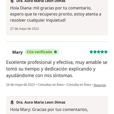
Dra. Aura Maria Leon Dimas
Hola Diana: mil gracias por tu comentario,
espero que te recuperes pronto, estoy atenta a
resolver cualquier inquietud!
27 de mayo de 2022
Mary
Cita verificada
M
Excelente profesional y efectiva, muy amable se
tomó su tiempo y dedicación explicando y
ayudándome con mis síntomas.
en opinión del
26 de mayo de 2022
•
Consultas en línea
•
Consulta en línea
•
Reportar
Dra. Aura Maria Leon Dimas
Hola Mary: Gracias por tus comentarios,