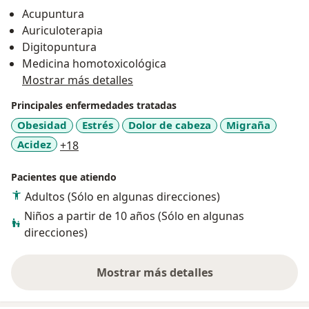
enfermedad como maestros, brindarles herramientas
Acupuntura
para su recuperacion y mejorar su calidad de vida.
Auriculoterapia
Digitopuntura
Medicina homotoxicológica
Mostrar más detalles
Principales enfermedades tratadas
Obesidad
Estrés
Dolor de cabeza
Migraña
a11y_sr_more_diseases
Acidez
+18
Pacientes que atiendo
Adultos (Sólo en algunas direcciones)
Niños a partir de 10 años (Sólo en algunas
direcciones)
Mostrar más detalles
sobre la experiencia