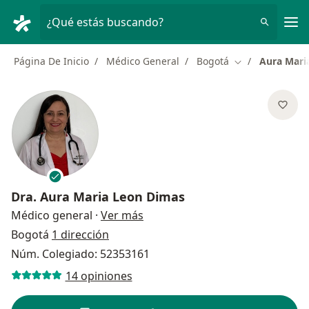
Men
¿Qué estás buscando?
Página De Inicio
Médico General
Bogotá
Aura Mari
Cambiar de ciu
Dra.
Aura Maria Leon Dimas
sobre las especializaciones
Médico general
·
Ver más
Bogotá
1 dirección
Núm. Colegiado: 52353161
14 opiniones