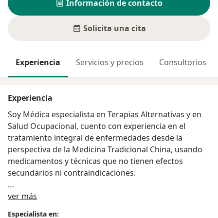
Información de contacto
Solicita una cita
Experiencia
Servicios y precios
Consultorios
Experiencia
Soy Médica especialista en Terapias Alternativas y en
Salud Ocupacional, cuento con experiencia en el
tratamiento integral de enfermedades desde la
perspectiva de la Medicina Tradicional China, usando
medicamentos y técnicas que no tienen efectos
secundarios ni contraindicaciones.
Acerca de mí
Me apasiona realizar el acompañamiento a mis
ver más
pacientes para entender el proceso salud -
Especialista en: