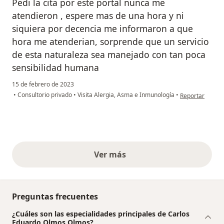
Pedi la cita por este portal nunca me
atendieron , espere mas de una hora y ni
siquiera por decencia me informaron a que
hora me atenderian, sorprende que un servicio
de esta naturaleza sea manejado con tan poca
sensibilidad humana
15 de febrero de 2023
en opinión del 
•
Consultorio privado
•
Visita Alergia, Asma e Inmunología
•
Reportar
Ver más
opiniones anteriores
Preguntas frecuentes
¿Cuáles son las especialidades principales de Carlos
Eduardo Olmos Olmos?