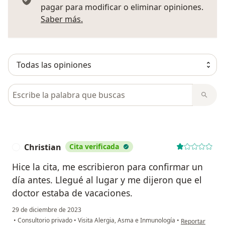
pagar para modificar o eliminar opiniones.
Más información sobre opiniones
Saber más.
Busca en opiniones
Christian
Cita verificada
C
Hice la cita, me escribieron para confirmar un
día antes. Llegué al lugar y me dijeron que el
doctor estaba de vacaciones.
29 de diciembre de 2023
en opinión del u
•
Consultorio privado
•
Visita Alergia, Asma e Inmunología
•
Reportar