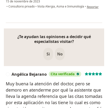
15 de noviembre de 2023
en opinión del 
•
Consultorio privado
•
Visita Alergia, Asma e Inmunología
•
Reportar
¿Te ayudan las opiniones a decidir qué
especialistas visitar?
Si
No
Angélica Bejarano
Cita verificada
A
Muy buena la atención del doctor, pero se
demoro en atenderme por qué la asistente que
lleva la agenda referencia que las citas tomadas
por esta aplicación no las tiene lo cual es como