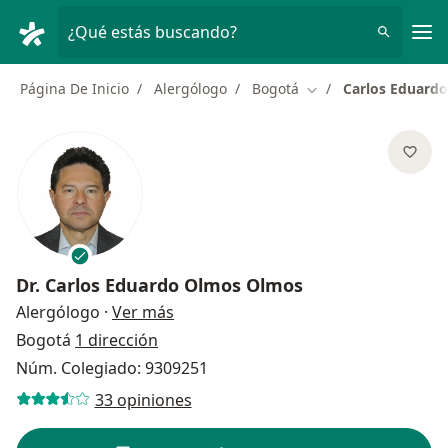
Men
¿Qué estás buscando?
Página De Inicio
Alergólogo
Bogotá
Carlos Eduard
Cambiar de ciudad
Dr.
Carlos Eduardo Olmos Olmos
sobre las especializaciones
Alergólogo
·
Ver más
Bogotá
1 dirección
Núm. Colegiado: 9309251
33 opiniones