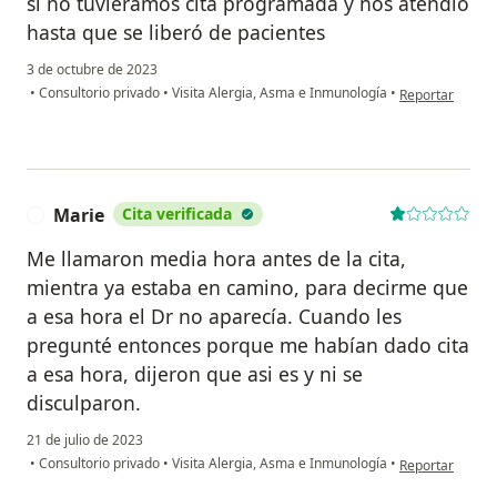
si no tuviéramos cita programada y nos atendió
hasta que se liberó de pacientes
3 de octubre de 2023
en opinión del 
•
Consultorio privado
•
Visita Alergia, Asma e Inmunología
•
Reportar
Marie
Cita verificada
M
Me llamaron media hora antes de la cita,
mientra ya estaba en camino, para decirme que
a esa hora el Dr no aparecía. Cuando les
pregunté entonces porque me habían dado cita
a esa hora, dijeron que asi es y ni se
disculparon.
21 de julio de 2023
en opinión del 
•
Consultorio privado
•
Visita Alergia, Asma e Inmunología
•
Reportar