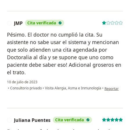
JMP
Cita verificada
J
Pésimo. El doctor no cumplió la cita. Su
asistente no sabe usar el sistema y mencionan
que solo atienden una cita agendada por
Doctoralia al día y se supone que uno como
paciente debe saber eso! Adicional groseros en
el trato.
10 de julio de 2023
en opinión del 
•
Consultorio privado
•
Visita Alergia, Asma e Inmunología
•
Reportar
Juliana Puentes
Cita verificada
J