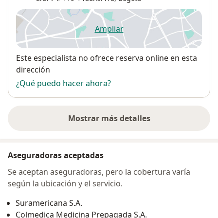
Ampliar
se abre en una nueva pestañ
Disponibilidad
Este especialista no ofrece reserva online en esta
dirección
¿Qué puedo hacer ahora?
Mostrar más detalles
sobre la dirección
Aseguradoras aceptadas
Se aceptan aseguradoras, pero la cobertura varía
según la ubicación y el servicio.
Suramericana S.A.
Colmedica Medicina Prepagada S.A.