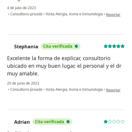
4 de julio de 2023
en opinión del u
•
Consultorio privado
•
Visita Alergia, Asma e Inmunología
•
Reportar
Stephania
Cita verificada
S
Excelente la forma de explicar, consultorio
ubicado en muy buen lugar, el personal y el dr
muy amable.
20 de junio de 2023
en opinión del 
•
Consultorio privado
•
Visita Alergia, Asma e Inmunología
•
Reportar
Adrian
Cita verificada
A