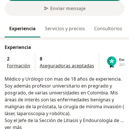
Enviar mensaje
Experiencia
Servicios y precios
Consultorios
Experiencia
2
8
Formación
Aseguradoras aceptadas
Médico y Urólogo con mas de 18 años de experiencia.
Soy además profesor universitario en pregrado y
posgrado, de varias universidades en Colombia. Mis
áreas de interés son las enfermedades benignas y
malignas de la próstata, la cirugía de mínima invasión (
láser, laparoscopia y robótica).
Soy el Jefe de la Sección de Litiasis y Endourología de la
Acerca de mí
Fundación Santafé de Bogotá y Director de la misma
ver más