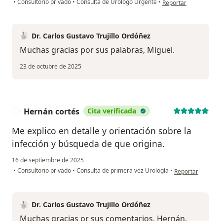
•
Consultorio privado
•
Consulta de Urologo Urgente
•
Reportar
Dr. Carlos Gustavo Trujillo Ordóñez
Muchas gracias por sus palabras, Miguel.
23 de octubre de 2025
Hernán cortés
Cita verificada
H
Me explico en detalle y orientación sobre la
infección y búsqueda de que origina.
16 de septiembre de 2025
en opinión del u
•
Consultorio privado
•
Consulta de primera vez Urología
•
Reportar
Dr. Carlos Gustavo Trujillo Ordóñez
Muchas gracias or sus comentarios, Hernán.