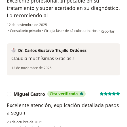
Excelente profesional. Impecable en su
tratamiento y super acertado en su diagnóstico.
Lo recomiendo al
12 de noviembre de 2025
en opinión del u
•
Consultorio privado
•
Cirugía láser de cálculos urinarios
•
Reportar
Dr. Carlos Gustavo Trujillo Ordóñez
Claudia muchísimas Gracias!!
12 de noviembre de 2025
Miguel Castro
Cita verificada
M
Excelente atención, explicación detallada pasos
a seguir
23 de octubre de 2025
en opinión del usuari