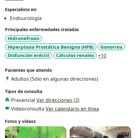
sección de la Sociedad Colombiana de Urología.
Especialista en:
Mi principal objetivo es dar una atención eficiente y de
Endourología
alta calidad, siempre buscando el bienestar y
satisfacción del paciente y su familia.
Principales enfermedades tratadas
Hidronefrosis
Hiperplasia Prostática Benigna (HPB)
Gonorrea
a11y_sr_more
Disfunción eréctil
Cálculos renales
+10
Pacientes que atiendo
Adultos (Sólo en algunas direcciones)
Tipos de consulta
Presencial
Ver direcciones (2)
Videoconsulta
Ver calendario en línea
Fotos y videos