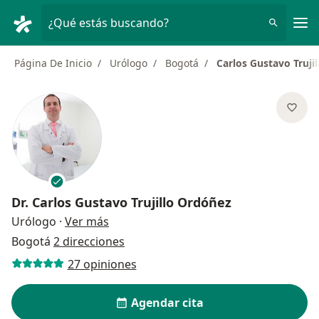
Men
¿Qué estás buscando?
Página De Inicio
Urólogo
Bogotá
Carlos Gustavo Truji
Dr.
Carlos Gustavo Trujillo Ordóñez
sobre las especializaciones
Urólogo
·
Ver más
Bogotá
2 direcciones
27 opiniones
Agendar cita