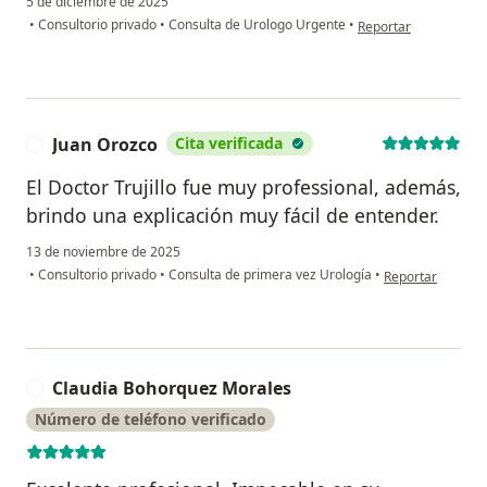
5 de diciembre de 2025
en opinión del usuario
•
Consultorio privado
•
Consulta de Urologo Urgente
•
Reportar
Juan Orozco
Cita verificada
J
El Doctor Trujillo fue muy professional, además,
brindo una explicación muy fácil de entender.
13 de noviembre de 2025
en opinión del u
•
Consultorio privado
•
Consulta de primera vez Urología
•
Reportar
Claudia Bohorquez Morales
C
Número de teléfono verificado