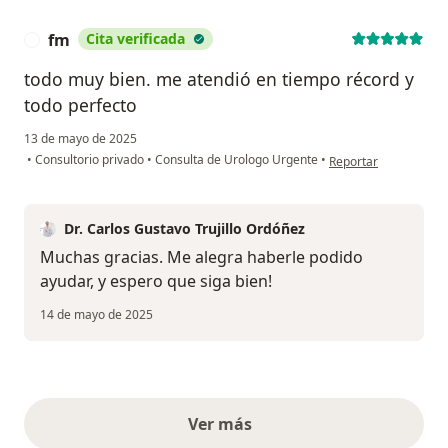
fm
Cita verificada
F
todo muy bien. me atendió en tiempo récord y
todo perfecto
13 de mayo de 2025
en opinión del usuari
•
Consultorio privado
•
Consulta de Urologo Urgente
•
Reportar
Dr. Carlos Gustavo Trujillo Ordóñez
Muchas gracias. Me alegra haberle podido
ayudar, y espero que siga bien!
14 de mayo de 2025
Ver más
opiniones anteriores