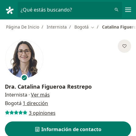
Men
¿Qué estás buscando?
Página De Inicio
Internista
Bogotá
Catalina Figuer
Cambiar de ciudad
Dra.
Catalina Figueroa Restrepo
sobre las especializaciones
Internista
·
Ver más
Bogotá
1 dirección
3 opiniones
Información de contacto