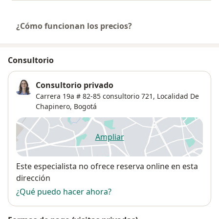
¿Cómo funcionan los precios?
Consultorio
Consultorio privado
Carrera 19a # 82-85 consultorio 721,
Localidad De
Chapinero
,
Bogotá
Ampliar
se abre en una nueva pestañ
Disponibilidad
Este especialista no ofrece reserva online en esta
dirección
¿Qué puedo hacer ahora?