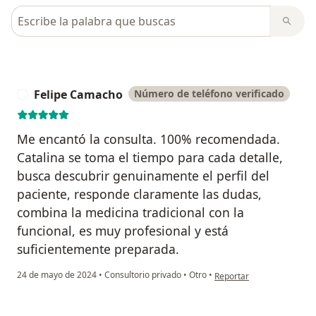
Busca en opiniones
Felipe Camacho
Número de teléfono verificado
F
Me encantó la consulta. 100% recomendada.
Catalina se toma el tiempo para cada detalle,
busca descubrir genuinamente el perfil del
paciente, responde claramente las dudas,
combina la medicina tradicional con la
funcional, es muy profesional y está
suficientemente preparada.
en opinión del usuario F
24 de mayo de 2024
•
Consultorio privado
•
Otro
•
Reportar