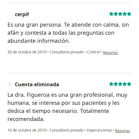
cerpif
C
Es una gran persona. Te atiende con calma, sin
afán y contesta a todas las preguntas con
abundante información.
en opinión del usuari
30 de octubre de 2019
•
Consultorio privado
•
Control
•
Reportar
Cuenta eliminada
La dra. Figueroa es una gran profesional, muy
humana, se interesa por sus pacientes y les
dedica el tiempo necesario. Totalmente
recomendada.
en opinión de
16 de octubre de 2019
•
Consultorio privado
•
Hiperuricemia
•
Reportar