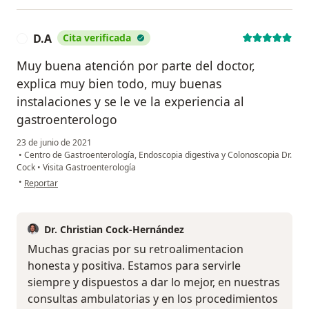
D.A
Cita verificada
D
Muy buena atención por parte del doctor,
explica muy bien todo, muy buenas
instalaciones y se le ve la experiencia al
gastroenterologo
23 de junio de 2021
•
Centro de Gastroenterología, Endoscopia digestiva y Colonoscopia Dr.
Cock
•
Visita Gastroenterología
en opinión del usuario D.A
•
Reportar
Dr. Christian Cock-Hernández
Muchas gracias por su retroalimentacion
honesta y positiva. Estamos para servirle
siempre y dispuestos a dar lo mejor, en nuestras
consultas ambulatorias y en los procedimientos