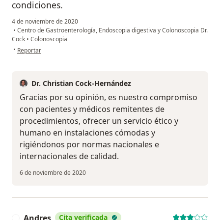
condiciones.
4 de noviembre de 2020
•
Centro de Gastroenterología, Endoscopia digestiva y Colonoscopia Dr.
Cock
•
Colonoscopia
en opinión del usuario Andres barajas
•
Reportar
Dr. Christian Cock-Hernández
Gracias por su opinión, es nuestro compromiso
con pacientes y médicos remitentes de
procedimientos, ofrecer un servicio ético y
humano en instalaciones cómodas y
rigiéndonos por normas nacionales e
internacionales de calidad.
6 de noviembre de 2020
Andres
Cita verificada
A