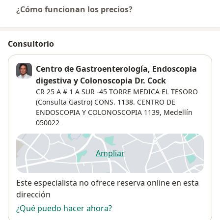
¿Cómo funcionan los precios?
Consultorio
Centro de Gastroenterología, Endoscopia
digestiva y Colonoscopia Dr. Cock
CR 25 A # 1 A SUR -45 TORRE MEDICA EL TESORO
(Consulta Gastro) CONS. 1138. CENTRO DE
ENDOSCOPIA Y COLONOSCOPIA 1139,
Medellín
050022
Ampliar
se abre en una nueva pestañ
Disponibilidad
Este especialista no ofrece reserva online en esta
dirección
¿Qué puedo hacer ahora?