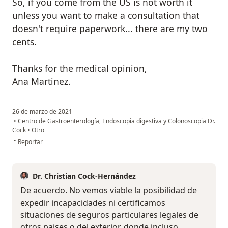
So, if you come from the US is not worth it
unless you want to make a consultation that
doesn't require paperwork... there are my two
cents.
Thanks for the medical opinion,
Ana Martinez.
26 de marzo de 2021
•
Centro de Gastroenterología, Endoscopia digestiva y Colonoscopia Dr.
Cock
•
Otro
en opinión del usuario Ana Martinez
•
Reportar
Dr. Christian Cock-Hernández
De acuerdo. No vemos viable la posibilidad de
expedir incapacidades ni certificamos
situaciones de seguros particulares legales de
otros paises o del exterior, donde incluso