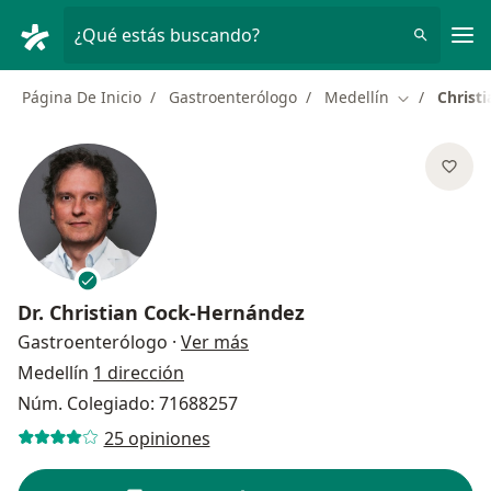
Men
¿Qué estás buscando?
Página De Inicio
Gastroenterólogo
Medellín
Christ
Cambiar de 
Dr.
Christian Cock-Hernández
sobre las especializaciones
Gastroenterólogo
·
Ver más
Medellín
1 dirección
Núm. Colegiado: 71688257
25 opiniones