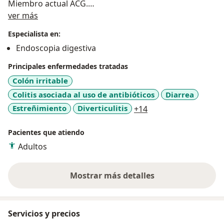
Miembro actual ACG.
Acerca de mí
_Asociación Colombiana de Endoscopia Digestiva –
ver más
Miembro actual ACED.
Especialista en:
_Asociación Médica Exalumnos de Colon y Recto,
Endoscopia digestiva
Cleveland Clinic F, USA.
Principales enfermedades tratadas
Colón irritable
Colitis asociada al uso de antibióticos
Diarrea
a11y_sr_more_disea
Estreñimiento
Diverticulitis
+14
Pacientes que atiendo
Adultos
Mostrar más detalles
sobre la experiencia
Servicios y precios