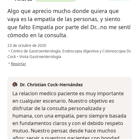
Algo que aprecio mucho donde quiera que
vaya es la empatía de las personas, y siento
que falto Empatía por parte del Dr...no me sentí
cómodo en la consulta.
23 de octubre de 2020
•
Centro de Gastroenterología, Endoscopia digestiva y Colonoscopia Dr.
Cock
•
Visita Gastroenterología
en opinión del usuario Andres
•
Reportar
Dr. Christian Cock-Hernández
La relacion medico paciente es muy importante
en cualquier escenario. Nuestro objetivo es
disfrutar de la consulta personalizada y
humana, con una empatia, pero siempre basada
en fundamentos claros y con el debido respeto
mutuo. Nuestro pensar, desde hace muchos
años: servir a nuestros pacientes con bondad,