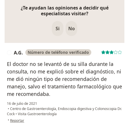
¿Te ayudan las opiniones a decidir qué
especialistas visitar?
Si
No
A.G.
Número de teléfono verificado
A
El doctor no se levantó de su silla durante la
consulta, no me explicó sobre el diagnóstico, ni
me dió ningún tipo de recomendación de
manejo, salvo el tratamiento farmacológico que
me recomendaba.
16 de julio de 2021
•
Centro de Gastroenterología, Endoscopia digestiva y Colonoscopia Dr.
Cock
•
Visita Gastroenterología
en opinión del usuario A.G.
•
Reportar