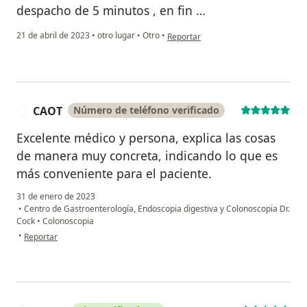
despacho de 5 minutos , en fin …
en opinión del usuario Dp
21 de abril de 2023
•
otro lugar
•
Otro
•
Reportar
CAOT
Número de teléfono verificado
C
Excelente médico y persona, explica las cosas
de manera muy concreta, indicando lo que es
más conveniente para el paciente.
31 de enero de 2023
•
Centro de Gastroenterología, Endoscopia digestiva y Colonoscopia Dr.
Cock
•
Colonoscopia
en opinión del usuario CAOT
•
Reportar