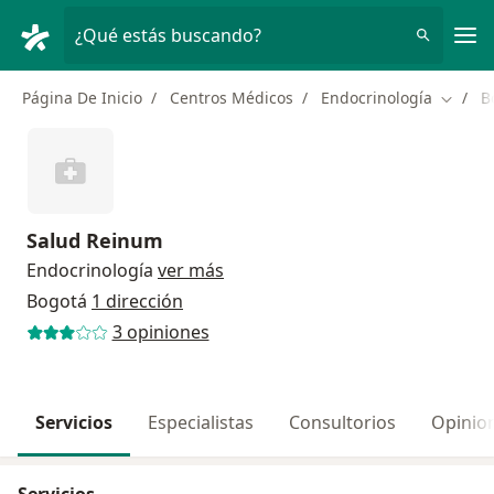
Men
¿Qué estás buscando?
Página De Inicio
Centros Médicos
Endocrinología
B
Cambia
Salud Reinum
Endocrinología
ver más
Bogotá
1 dirección
3 opiniones
Servicios
Especialistas
Consultorios
Opinio
Servicios