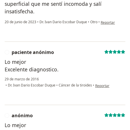
superficial que me sentí incomoda y salí
insatisfecha.
en opinión del usu
20 de junio de 2023
•
Dr. Ivan Dario Escobar Duque
•
Otro
•
Reportar
paciente anónimo
P
Lo mejor
Excelente diagnostico.
29 de marzo de 2016
en opinión del usuar
•
Dr. Ivan Dario Escobar Duque
•
Cáncer de la tiroides
•
Reportar
anónimo
A
Lo mejor