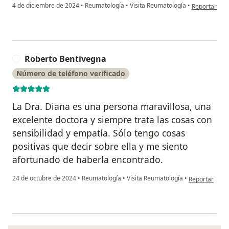
en opinión d
4 de diciembre de 2024
•
Reumatología
•
Visita Reumatología
•
Reportar
Roberto Bentivegna
R
Número de teléfono verificado
La Dra. Diana es una persona maravillosa, una
excelente doctora y siempre trata las cosas con
sensibilidad y empatía. Sólo tengo cosas
positivas que decir sobre ella y me siento
afortunado de haberla encontrado.
en opinión de
24 de octubre de 2024
•
Reumatología
•
Visita Reumatología
•
Reportar