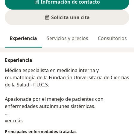
Información de contacto
Solicita una cita
Experiencia
Servicios y precios
Consultorios
Experiencia
Médica especialista en medicina interna y
reumatología de la Fundación Universitaria de Ciencias
de la Salud - F.U.C.S.
Apasionada por el manejo de pacientes con
enfermedades autoinmunes sistémicas.
Acerca de mí
Miembro de número Asociación Colombiana de
ver más
Reumatología- Asoreuma.
Principales enfermedades tratadas