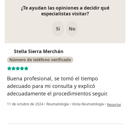
¿Te ayudan las opiniones a decidir qué
especialistas visitar?
Si
No
Stella Sierra Merchán
S
Número de teléfono verificado
Buena profesional, se tomó el tiempo
adecuado para mi consulta y explicó
adecuadamente el procedimientos seguir.
en opinión del
11 de octubre de 2024
•
Reumatología
•
Visita Reumatología
•
Reportar