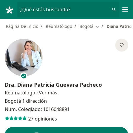
Men
¿Qué estás buscando?
Página De Inicio
Reumatólogo
Bogotá
Diana Patric
Cambiar de ciuda
Dra.
Diana Patricia Guevara Pacheco
sobre las especializaciones
Reumatólogo
·
Ver más
Bogotá
1 dirección
Núm. Colegiado: 1016048891
27 opiniones