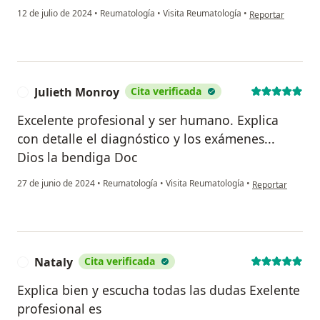
en opinión del us
12 de julio de 2024
•
Reumatología
•
Visita Reumatología
•
Reportar
Julieth Monroy
Cita verificada
J
Excelente profesional y ser humano. Explica
con detalle el diagnóstico y los exámenes...
Dios la bendiga Doc
en opinión del us
27 de junio de 2024
•
Reumatología
•
Visita Reumatología
•
Reportar
Nataly
Cita verificada
N
Explica bien y escucha todas las dudas Exelente
profesional es