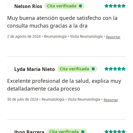
Nelson Ríos
Cita verificada
N
Muy buena atención quede satisfecho con la
consulta muchas gracias a la dra
en opinión del u
2 de agosto de 2024
•
Reumatología
•
Visita Reumatología
•
Reportar
Lyda Maria Nieto
Cita verificada
L
Excelente profesional de la salud, explica muy
detalladamente cada proceso
en opinión del us
30 de julio de 2024
•
Reumatología
•
Visita Reumatología
•
Reportar
Jhon Barrera
Cita verificada
J