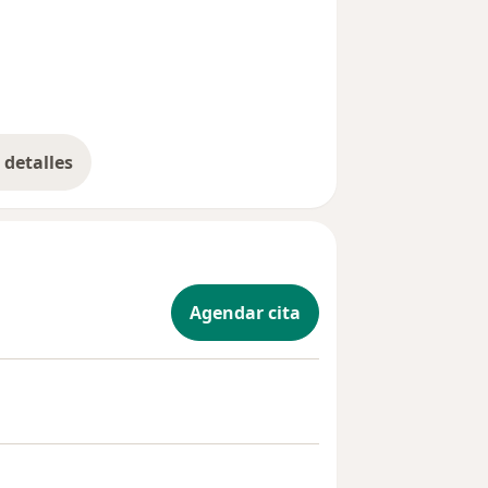
detalles
bre la experiencia
Agendar cita