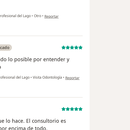
en opinión del usuario MARLENY HERNANDEZ DE S
Profesional del Lago
•
Otro
•
Reportar
icado
do lo posible por entender y
o
en opinión del usuario Jairo Varela
rofesional del Lago
•
Visita Odontología
•
Reportar
e lo hace. El consultorio es
por encima de todo.