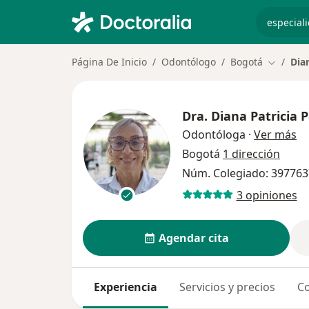
especiali
Página De Inicio
Odontólogo
Bogotá
Dia
Cambiar 
Dra.
Diana Patricia 
so
Odontóloga
·
Ver más
Bogotá
1 dirección
Núm. Colegiado: 39776
3 opiniones
Agendar cita
Experiencia
Servicios y precios
Co