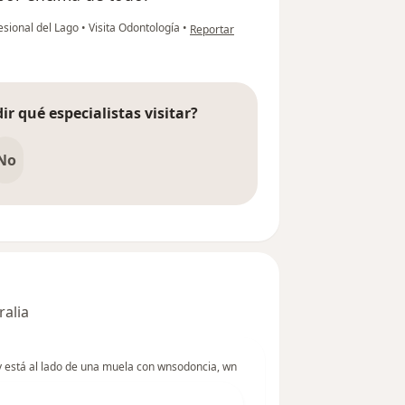
en opinión del usuario GM
fesional del Lago
•
Visita Odontología
•
Reportar
ir qué especialistas visitar?
No
ralia
y está al lado de una muela con wnsodoncia, wn