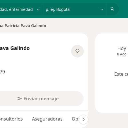
dad, enfermedad o nombre
p. ej. Bogotá
na Patricia Pava Galindo
de ciudad
Pava Galindo
Hoy
8 Ago
bre las especializaciones
379
Este c
Enviar mensaje
nsultorios
Aseguradoras
Opiniones (3)
Dudas so