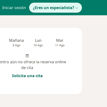
Iniciar sesión
¿Eres un especialista?
Mañana
Lun
Mar
Mié
Jue
9 Ago
10 Ago
11 Ago
12 Ago
13 Ag
entro aún no ofrece la reserva online
de cita
Solicita una cita
lucionadas (1)