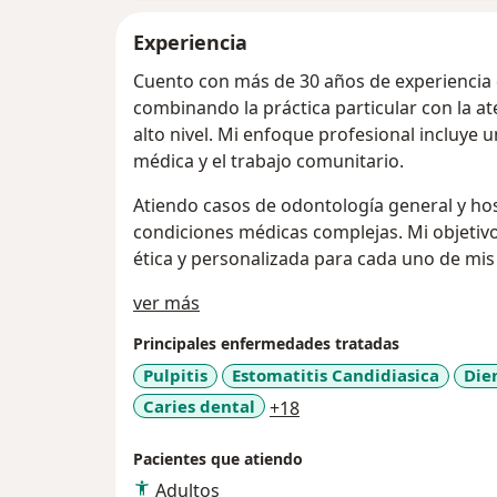
Experiencia
Cuento con más de 30 años de experiencia en
combinando la práctica particular con la at
alto nivel. Mi enfoque profesional incluye
médica y el trabajo comunitario.
Atiendo casos de odontología general y hos
condiciones médicas complejas. Mi objetivo
ética y personalizada para cada uno de mis
Acerca de mí
ver más
Principales enfermedades tratadas
Pulpitis
Estomatitis Candidiasica
Die
a11y_sr_more_diseases
Caries dental
+18
Pacientes que atiendo
Adultos