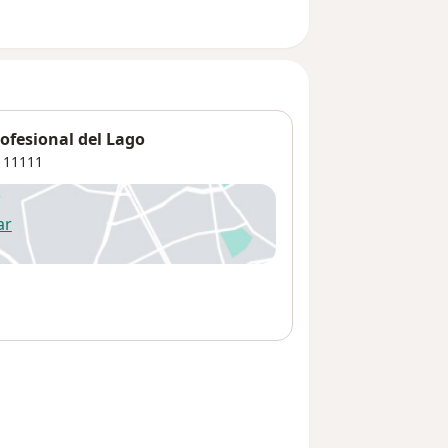
rofesional del Lago
11111
ar
 abre en una nueva pestaña