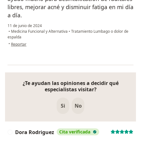
libres, mejorar acné y disminuir fatiga en mi día
a día.
11 de junio de 2024
•
Medicina Funcional y Alternativa
•
Tratamiento Lumbago o dolor de
espalda
en opinión del usuario Maria Sanabria
•
Reportar
¿Te ayudan las opiniones a decidir qué
especialistas visitar?
Si
No
Dora Rodriguez
Cita verificada
D