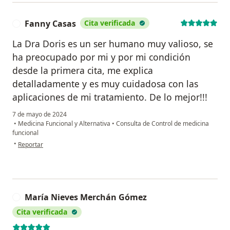
Fanny Casas
Cita verificada
F
La Dra Doris es un ser humano muy valioso, se
ha preocupado por mi y por mi condición
desde la primera cita, me explica
detalladamente y es muy cuidadosa con las
aplicaciones de mi tratamiento. De lo mejor!!!
7 de mayo de 2024
•
Medicina Funcional y Alternativa
•
Consulta de Control de medicina
funcional
en opinión del usuario Fanny Casas
•
Reportar
María Nieves Merchán Gómez
M
Cita verificada