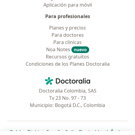
Aplicación para móvil
Para profesionales
Planes y precios
Para doctores
Para clinicas
Noa Notes
nuevo
Recursos gratuitos
Condiciones de los Planes Doctoralia
Contacto
Doctoralia - Página de inicio
Doctoralia Colombia, SAS
Tv 23 No. 97 - 73
Municipio: Bogotá D.C., Colombia
se abre en una nueva pestaña
se abre en una nueva pestaña
se abre en una nueva pestaña
se abre en una nueva pes
se abre en 
se a
Polska
,
Türkiye
,
España
,
Italia
,
Deutschland
,
Česko
,