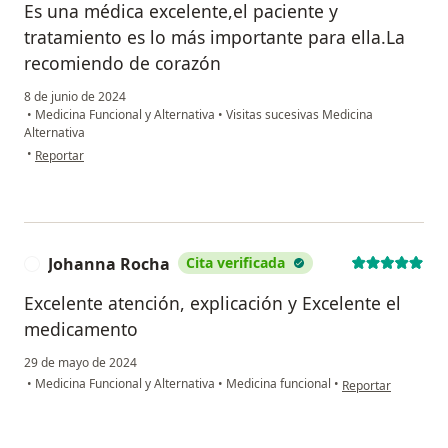
Es una médica excelente,el paciente y
tratamiento es lo más importante para ella.La
recomiendo de corazón
8 de junio de 2024
•
Medicina Funcional y Alternativa
•
Visitas sucesivas Medicina
Alternativa
en opinión del usuario Dora Rodriguez
•
Reportar
Johanna Rocha
Cita verificada
J
Excelente atención, explicación y Excelente el
medicamento
29 de mayo de 2024
en opinión del usu
•
Medicina Funcional y Alternativa
•
Medicina funcional
•
Reportar