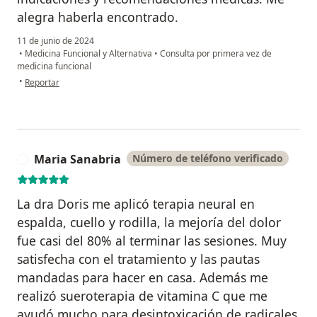
alegra haberla encontrado.
11 de junio de 2024
•
Medicina Funcional y Alternativa
•
Consulta por primera vez de
medicina funcional
en opinión del usuario Karen Garzón
•
Reportar
Maria Sanabria
Número de teléfono verificado
M
La dra Doris me aplicó terapia neural en
espalda, cuello y rodilla, la mejoría del dolor
fue casi del 80% al terminar las sesiones. Muy
satisfecha con el tratamiento y las pautas
mandadas para hacer en casa. Además me
realizó sueroterapia de vitamina C que me
ayudó mucho para desintoxicación de radicales