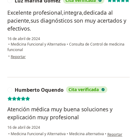
Luz marina Gómez
Cita verificada
L
Excelente profesional,integra,dedicada al
paciente,sus diagnósticos son muy acertados y
efectivos.
16 de abril de 2024
•
Medicina Funcional y Alternativa
•
Consulta de Control de medicina
funcional
en opinión del usuario Luz marina Gómez
•
Reportar
Humberto Oquendo
Cita verificada
H
Atención médica muy buena soluciones y
explicación muy profesional
16 de abril de 2024
en opinión del u
•
Medicina Funcional y Alternativa
•
Medicina alternativa
•
Reportar