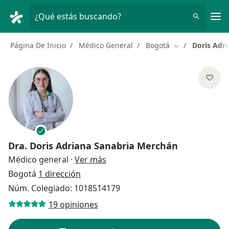
Men
¿Qué estás buscando?
Página De Inicio
Médico General
Bogotá
Doris Adr
Cambiar de ciu
Dra.
Doris Adriana Sanabria Merchán
sobre las especializaciones
Médico general
·
Ver más
Bogotá
1 dirección
Núm. Colegiado: 1018514179
19 opiniones