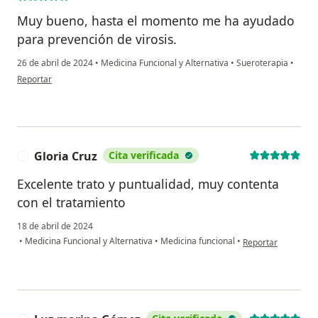
Muy bueno, hasta el momento me ha ayudado
para prevención de virosis.
26 de abril de 2024
•
Medicina Funcional y Alternativa
•
Sueroterapia
•
en opinión del usuario María Nieves Merchán Gómez
Reportar
Gloria Cruz
Cita verificada
G
Excelente trato y puntualidad, muy contenta
con el tratamiento
18 de abril de 2024
en opinión del usua
•
Medicina Funcional y Alternativa
•
Medicina funcional
•
Reportar