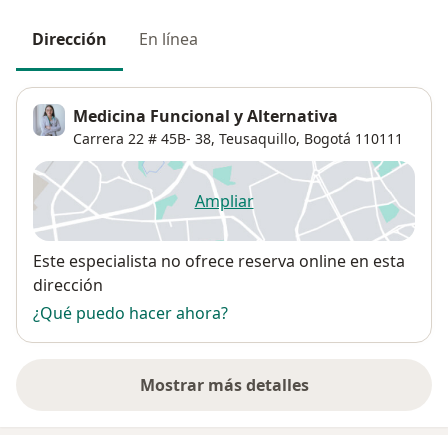
Dirección
En línea
Medicina Funcional y Alternativa
Carrera 22 # 45B- 38,
Teusaquillo
,
Bogotá
110111
Ampliar
se abre en una nueva pestañ
Disponibilidad
Este especialista no ofrece reserva online en esta
dirección
¿Qué puedo hacer ahora?
Mostrar más detalles
sobre la dirección