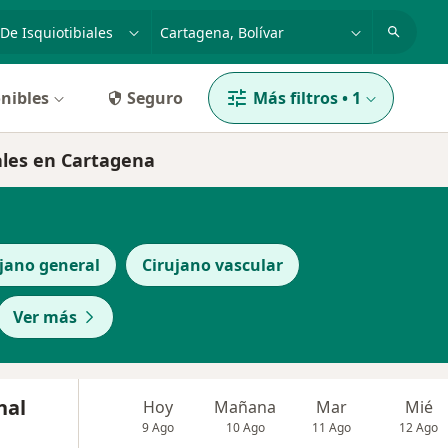
dad, enfermedad o nombre
p. ej. Bogotá
nibles
Seguro
Más filtros
•
1
iales en Cartagena
jano general
Cirujano vascular
Ver más
nal
Hoy
Mañana
Mar
Mié
9 Ago
10 Ago
11 Ago
12 Ago