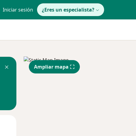
Iniciar sesión
¿Eres un especialista?
Ampliar mapa
Jue
Vie
Sáb
13 Ago
14 Ago
15 Ago