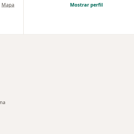
•
Mapa
Mostrar perfil
ena
rmedades en Cartagena