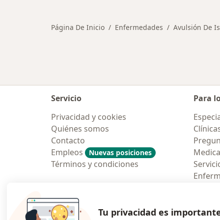
Página De Inicio
Enfermedades
Avulsión De Is
Servicio
Para l
Privacidad y cookies
Especia
Quiénes somos
Clínica
Contacto
Pregun
Empleos
Medic
Nuevas posiciones
Términos y condiciones
Servici
Enfer
Pregun
Aplicac
Tu privacidad es important