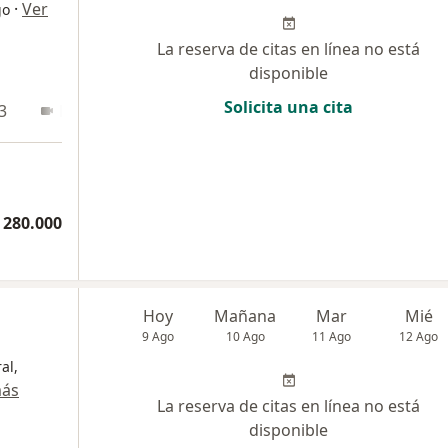
·
Ver
go
La reserva de citas en línea no está
disponible
Solicita una cita
3
En línea
 280.000
Hoy
Mañana
Mar
Mié
9 Ago
10 Ago
11 Ago
12 Ago
al,
más
La reserva de citas en línea no está
disponible