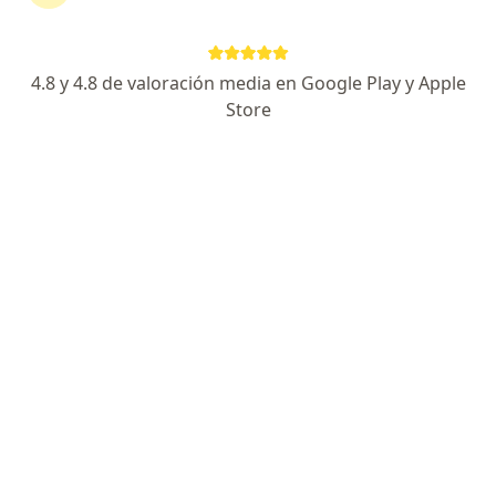
4.8 y 4.8 de valoración media en Google Play y Apple
Store
No hemos encontrado ningún Estrés en Cali,
Valle del Cauca