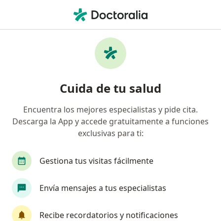
Men
Estrés • Cali, Valle del Cauca
Búsquedas relacionadas
Otras enfermedades en Cali
Obesidad en Cali
Cuida de tu salud
Migraña en Cali
Encuentra los mejores especialistas y pide cita.
Fibromialgia en Cali
Descarga la App y accede gratuitamente a funciones
Artritis en Cali
exclusivas para ti:
Depresión en Cali
Gestiona tus visitas fácilmente
Ver más (15)
Más en esta categoría: Otras enfermedades e
Envía mensajes a tus especialistas
Página De Inicio
Enfermedades
Estrés
Cali
Cambiar de ciudad
Recibe recordatorios y notificaciones