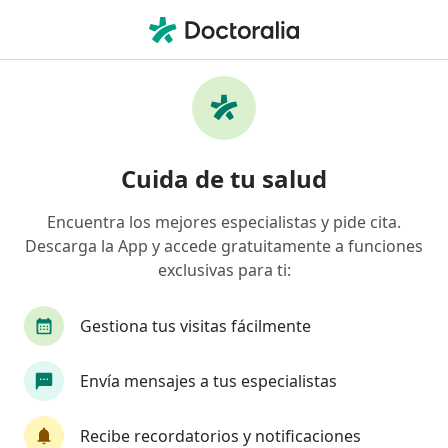
Men
Párpados Caidos • Valledupar, César
Filtros
• 1
Seguro
Mapa
Especialistas en Párpados caidos en
Cuida de tu salud
Valledupar
Encuentra los mejores especialistas y pide cita.
Descarga la App y accede gratuitamente a funciones
¿Qué especialidad estás buscando?
exclusivas para ti:
Oftalmólogo
Optómetra
Especialista en 
Gestiona tus visitas fácilmente
Envía mensajes a tus especialistas
Recibe recordatorios y notificaciones