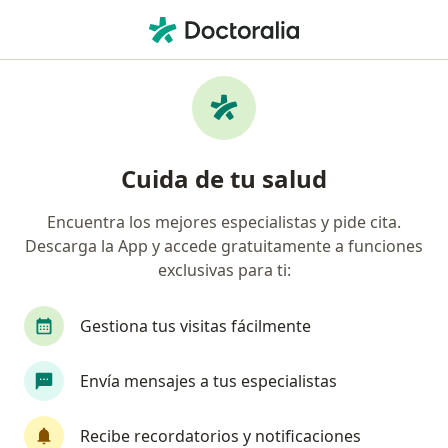
Men
Uveítis • Valledupar, César
Filtros
• 1
Seguro
Mapa
Especialistas en Uveítis en Valledupar
Cuida de tu salud
Encuentra los mejores especialistas y pide cita.
¿Qué especialidad estás buscando?
Descarga la App y accede gratuitamente a funciones
Oftalmólogo
Optómetra
Especialista en 
exclusivas para ti:
Gestiona tus visitas fácilmente
Envía mensajes a tus especialistas
Recibe recordatorios y notificaciones