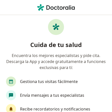
Men
Trastorno De Ansiedad • Rionegro, Antioquia
Filtros
• 1
Seguro
Mapa
Especialistas en Trastorno de ansiedad en
Cuida de tu salud
Rionegro
Encuentra los mejores especialistas y pide cita.
Descarga la App y accede gratuitamente a funciones
¿Qué especialidad estás buscando?
exclusivas para ti:
Psicólogo
Médico general
Psiquiatra
Gestiona tus visitas fácilmente
Envía mensajes a tus especialistas
Recibe recordatorios y notificaciones