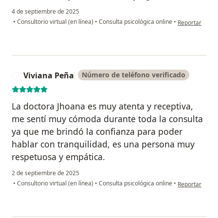
4 de septiembre de 2025
en opinión del 
•
Consultorio virtual (en línea)
•
Consulta psicológica online
•
Reportar
Viviana Peña
Número de teléfono verificado
V
La doctora Jhoana es muy atenta y receptiva,
me sentí muy cómoda durante toda la consulta
ya que me brindó la confianza para poder
hablar con tranquilidad, es una persona muy
respetuosa y empática.
2 de septiembre de 2025
en opinión del
•
Consultorio virtual (en línea)
•
Consulta psicológica online
•
Reportar