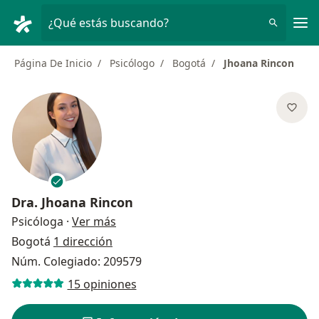
Men
¿Qué estás buscando?
Página De Inicio
Psicólogo
Bogotá
Jhoana Rincon
Dra.
Jhoana Rincon
sobre las especializaciones
Psicóloga
·
Ver más
Bogotá
1 dirección
Núm. Colegiado: 209579
15 opiniones