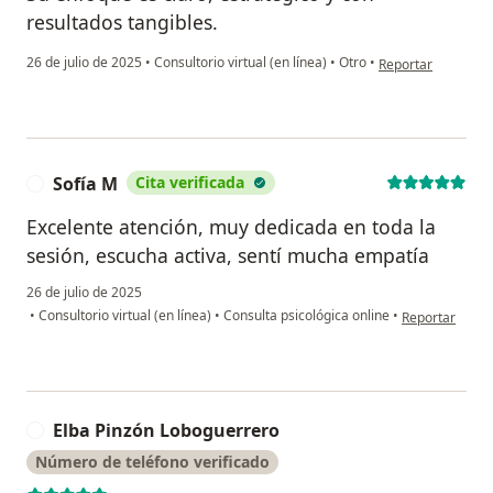
resultados tangibles.
en opinión del usu
26 de julio de 2025
•
Consultorio virtual (en línea)
•
Otro
•
Reportar
Sofía M
Cita verificada
S
Excelente atención, muy dedicada en toda la
sesión, escucha activa, sentí mucha empatía
26 de julio de 2025
en opinión del 
•
Consultorio virtual (en línea)
•
Consulta psicológica online
•
Reportar
Elba Pinzón Loboguerrero
E
Número de teléfono verificado