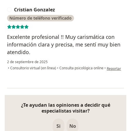
Cristian Gonzalez
C
Número de teléfono verificado
Excelente profesional !! Muy carismática con
información clara y precisa, me sentí muy bien
atendido.
2 de septiembre de 2025
en opinión del 
•
Consultorio virtual (en línea)
•
Consulta psicológica online
•
Reportar
¿Te ayudan las opiniones a decidir qué
especialistas visitar?
Si
No