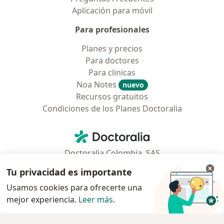
Aplicación para móvil
Para profesionales
Planes y precios
Para doctores
Para clinicas
Noa Notes
nuevo
Recursos gratuitos
Condiciones de los Planes Doctoralia
Contacto
Doctoralia - Página de inicio
Doctoralia Colombia, SAS
Tv 23 No. 97 - 73
Tu privacidad es importante
Municipio: Bogotá D.C., Colombia
Usamos cookies para ofrecerte una
mejor experiencia.
Leer más
.
se abre en una nueva pestaña
se abre en una nueva pestaña
se abre en una nueva pestaña
se abre en una nueva pes
se abre en 
se a
Polska
,
Türkiye
,
España
,
Italia
,
Deutschland
,
Česko
,