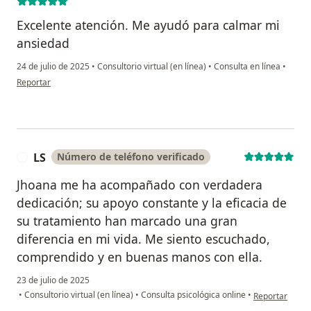
Excelente atención. Me ayudó para calmar mi
ansiedad
24 de julio de 2025
•
Consultorio virtual (en línea)
•
Consulta en línea
•
en opinión del usuario Elba Pinzón Loboguerrero
Reportar
LS
Número de teléfono verificado
L
Jhoana me ha acompañado con verdadera
dedicación; su apoyo constante y la eficacia de
su tratamiento han marcado una gran
diferencia en mi vida. Me siento escuchado,
comprendido y en buenas manos con ella.
23 de julio de 2025
en opinión del 
•
Consultorio virtual (en línea)
•
Consulta psicológica online
•
Reportar