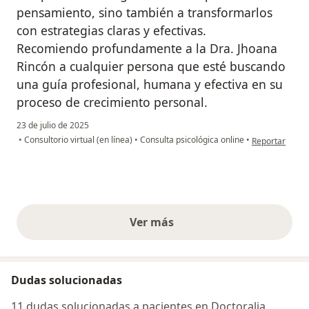
pensamiento, sino también a transformarlos
con estrategias claras y efectivas.
Recomiendo profundamente a la Dra. Jhoana
Rincón a cualquier persona que esté buscando
una guía profesional, humana y efectiva en su
proceso de crecimiento personal.
23 de julio de 2025
en opinión del
•
Consultorio virtual (en línea)
•
Consulta psicológica online
•
Reportar
Ver más
opiniones anteriores
Dudas solucionadas
11 dudas solucionadas a pacientes en Doctoralia