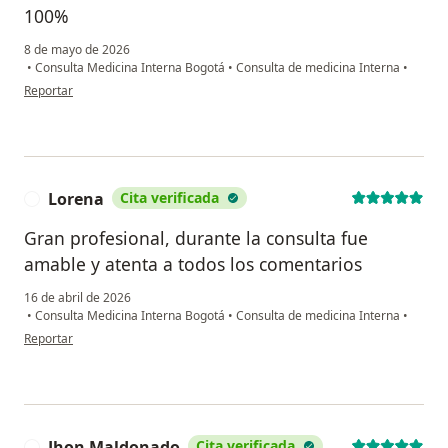
100%
8 de mayo de 2026
•
Consulta Medicina Interna Bogotá
•
Consulta de medicina Interna
•
en opinión del usuario Wilmary Betancourt
Reportar
Lorena
Cita verificada
L
Gran profesional, durante la consulta fue
amable y atenta a todos los comentarios
16 de abril de 2026
•
Consulta Medicina Interna Bogotá
•
Consulta de medicina Interna
•
en opinión del usuario Lorena
Reportar
Jhon Maldonado
Cita verificada
J