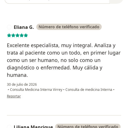
Eliana G.
Número de teléfono verificado
E
Excelente especialista, muy integral. Analiza y
trata al paciente como un todo, en primer lugar
como un ser humano, no solo como un
diagnóstico o enfermedad. Muy cálida y
humana.
30 de julio de 2026
•
Consulta Medicina Interna Virrey
•
Consulta de medicina Interna
•
en opinión del usuario Eliana G.
Reportar
Liliana Manrique
Número de teléfono verificado
L