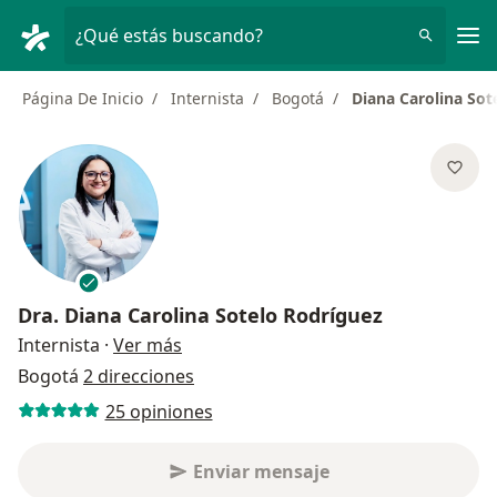
Men
¿Qué estás buscando?
Página De Inicio
Internista
Bogotá
Diana Carolina Sot
Dra.
Diana Carolina Sotelo Rodríguez
sobre las especializaciones
Internista
·
Ver más
Bogotá
2 direcciones
25 opiniones
Enviar mensaje