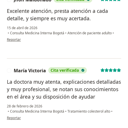
Excelente atención, presta atención a cada
detalle, y siempre es muy acertada.
15 de abril de 2026
•
Consulta Medicina Interna Bogotá
•
Atención de paciente adulto
•
en opinión del usuario Jhon Maldonado
Reportar
María Victoria
Cita verificada
M
La doctora muy atenta, explicaciones detalladas
y muy profesional, se notan sus conocimientos
en el área y su disposición de ayudar
28 de febrero de 2026
•
Consulta Medicina Interna Bogotá
•
Tratamiento colesterol alto
•
en opinión del usuario María Victoria
Reportar