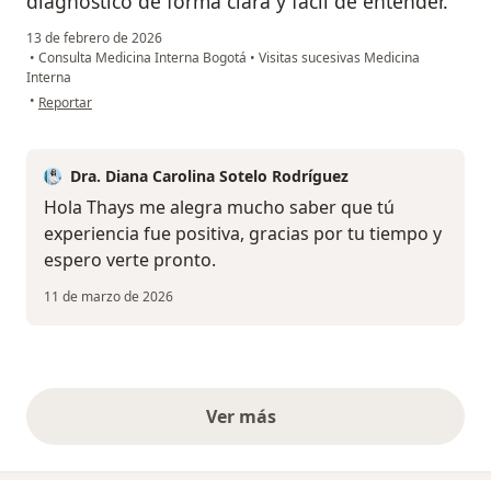
diagnóstico de forma clara y fácil de entender.
13 de febrero de 2026
•
Consulta Medicina Interna Bogotá
•
Visitas sucesivas Medicina
Interna
en opinión del usuario Thays Casares
•
Reportar
Dra. Diana Carolina Sotelo Rodríguez
Hola Thays me alegra mucho saber que tú
experiencia fue positiva, gracias por tu tiempo y
espero verte pronto.
11 de marzo de 2026
Ver más
opiniones anteriores