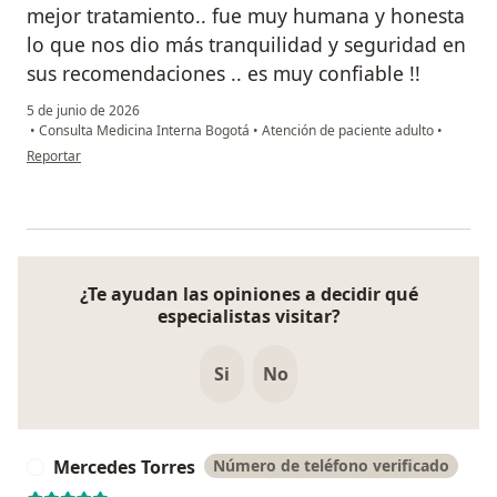
mejor tratamiento.. fue muy humana y honesta
lo que nos dio más tranquilidad y seguridad en
sus recomendaciones .. es muy confiable !!
5 de junio de 2026
•
Consulta Medicina Interna Bogotá
•
Atención de paciente adulto
•
en opinión del usuario Maritza salinas
Reportar
¿Te ayudan las opiniones a decidir qué
especialistas visitar?
Si
No
Mercedes Torres
Número de teléfono verificado
M