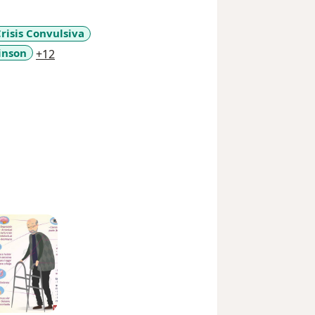
risis Convulsiva
a11y_sr_more_diseases
inson
+12