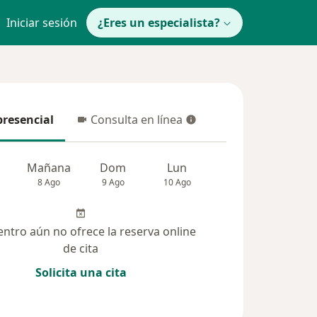
Iniciar sesión
¿Eres un especialista?
presencial
Consulta en línea
resencial
Consulta en línea
Mañana
Dom
Lun
Mar
Mié
8 Ago
9 Ago
10 Ago
11 Ago
12 Ag
entro aún no ofrece la reserva online
de cita
Solicita una cita
solucionadas (16)