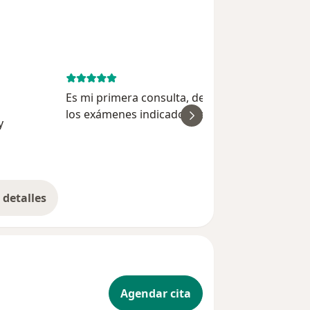
May 28, 
Es mi primera consulta, debo esperar realiza
los exámenes indicados para encontrar la cau
y
ver
al problema de salud y hacer el tto qué me
indiquen.... Buena su atención.
detalles
bre la experiencia
Agendar cita