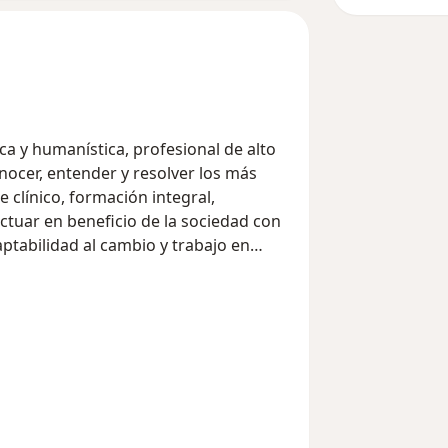
a y humanística, profesional de alto
onocer, entender y resolver los más
 clínico, formación integral,
actuar en beneficio de la sociedad con
ptabilidad al cambio y trabajo en
 externa, hospitalización y casos de
is en enfermedad de parkinson y
xias, distonias, tics, trastornos en la
linica, entre otros.