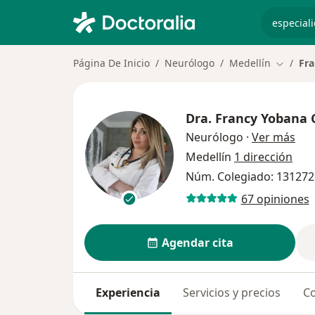
especiali
Página De Inicio
Neurólogo
Medellín
Fra
Cambiar
Dra.
Francy Yobana 
sob
Neurólogo
·
Ver más
Medellín
1 dirección
Núm. Colegiado: 131272
67 opiniones
Agendar cita
Experiencia
Servicios y precios
Co