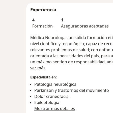
Experiencia
4
1
Formación
Aseguradoras aceptadas
Médica Neuróloga con sólida formación étic
nivel científico y tecnológico, capaz de rec
relevantes problemas de salud; con enfoque
orientada a las necesidades del país, para 
un máximo sentido de responsabilidad, ada
Acerca de mí
equipo. Gran capacidad de atender consulta
ver más
urgencias neurológicas con especial énfas
Especialista en:
trastornos del movimiento como temblor, ata
Patología neurológica
marcha, cefaleaas, aplicacion de toxina botu
Parkinson y trastornos del movimiento
Dolor craneofacial
Epileptología
Mostrar más detalles