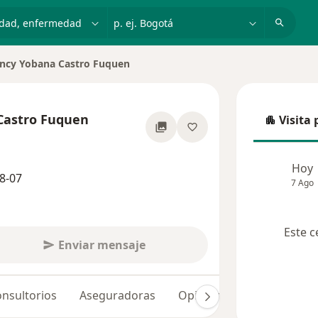
dad, enfermedad o nombre
p. ej. Bogotá
ncy Yobana Castro Fuquen
 de ciudad
Castro Fuquen
Visita 
Visita p
re las especializaciones
Hoy
8-07
7 Ago
Este c
Enviar mensaje
nsultorios
Aseguradoras
Opiniones (67)
Dudas 