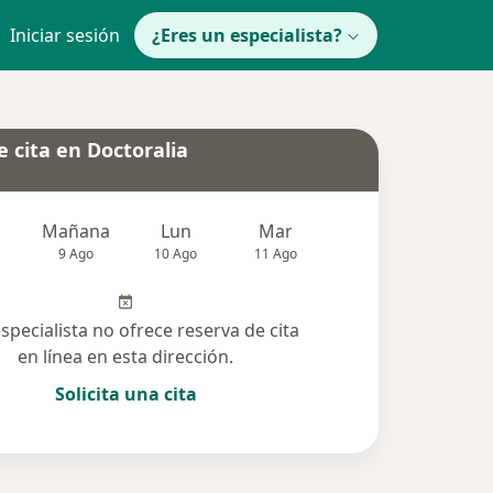
Iniciar sesión
¿Eres un especialista?
 cita en Doctoralia
Mañana
Lun
Mar
Mié
Jue
9 Ago
10 Ago
11 Ago
12 Ago
13 Ag
especialista no ofrece reserva de cita
en línea en esta dirección.
Solicita una cita
olucionadas (21)