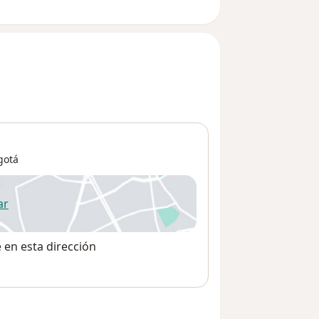
gotá
ar
 abre en una nueva pestaña
e en esta dirección