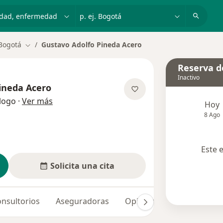
dad, enfermedad o nombre
p. ej. Bogotá
Bogotá
Gustavo Adolfo Pineda Acero
Cambiar de ciudad
Reserva de
Inactivo
ineda Acero
sobre las especializaciones
logo
·
Ver más
Hoy
8 Ago
Este 
Solicita una cita
nsultorios
Aseguradoras
Opiniones (2)
Dudas s