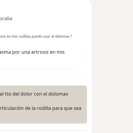
oralia
sis en mis rodillas.puedo usar el dolomax ?
asma por una artrosis en mis
l tto del dolor con el dolomax
rticulación de la rodilla para que sea