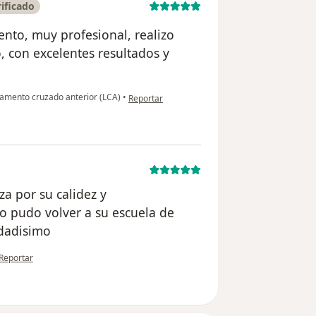
ificado
nto, muy profesional, realizo
, con excelentes resultados y
en opinión del usuario Maria Chaves
gamento cruzado anterior (LCA)
•
Reportar
za por su calidez y
jo pudo volver a su escuela de
dadisimo
en opinión del usuario Cuenta eliminada
Reportar