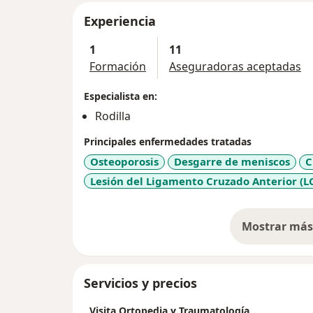
Experiencia
1
11
Formación
Aseguradoras aceptadas
Especialista en:
Rodilla
Principales enfermedades tratadas
Osteoporosis
Desgarre de meniscos
C
Lesión del Ligamento Cruzado Anterior (L
Mostrar más 
so
Servicios y precios
Visita Ortopedia y Traumatología