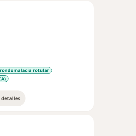
rondomalacia rotular
CA)
detalles
bre la experiencia