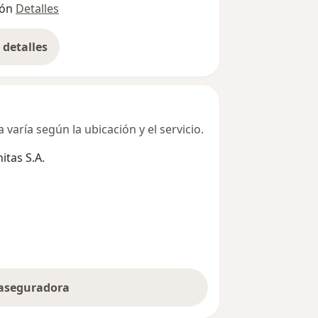
ión
Detalles
detalles
bre la dirección
varía según la ubicación y el servicio.
tas S.A.
 aseguradora