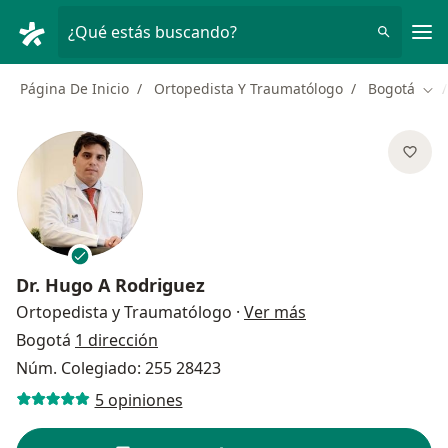
Men
¿Qué estás buscando?
Página De Inicio
Ortopedista Y Traumatólogo
Bogotá
Cam
Dr.
Hugo A Rodriguez
sobre las especial
Ortopedista y Traumatólogo
·
Ver más
Bogotá
1 dirección
Núm. Colegiado: 255 28423
5 opiniones