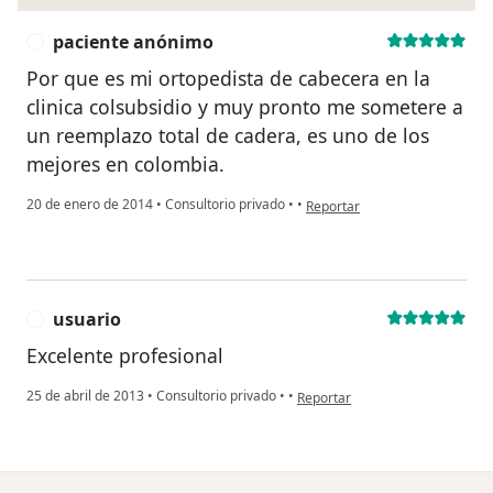
paciente anónimo
P
Por que es mi ortopedista de cabecera en la
clinica colsubsidio y muy pronto me sometere a
un reemplazo total de cadera, es uno de los
mejores en colombia.
en opinión del usuario pacien
20 de enero de 2014
•
Consultorio privado
•
•
Reportar
usuario
U
Excelente profesional
en opinión del usuario usuario
25 de abril de 2013
•
Consultorio privado
•
•
Reportar