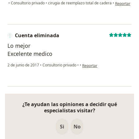
en opinión de
•
Consultorio privado
•
cirugia de reemplazo total de cadera
•
Reportar
Cuenta eliminada
Lo mejor
Excelente medico
en opinión del usuario Cuenta el
2 de junio de 2017
•
Consultorio privado
•
•
Reportar
¿Te ayudan las opiniones a decidir qué
especialistas visitar?
Si
No