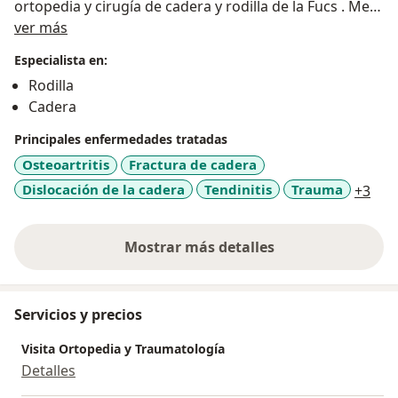
ortopedia y cirugía de cadera y rodilla de la Fucs . Me
Acerca de mí
encanta la investigación clínica y con ella busco
ver más
mejorar cada vez los resultados de los tratamientos
Especialista en:
que le ofrezco a mis pacientes. He escrito 13 artículos
Rodilla
científicos en diferentes revistas nacionales e
Cadera
internacionales y soy autor de varios capítulos de
libros de la especialidad.
Principales enfermedades tratadas
Mi principal motivación es poder ayudar a mi
Osteoartritis
Fractura de cadera
pacientes a recuperar su Salud y a mejorar su calidad
a11
Dislocación de la cadera
Tendinitis
Trauma
+3
de vida.
Mostrar más detalles
sobre la experiencia
Servicios y precios
Visita Ortopedia y Traumatología
Detalles