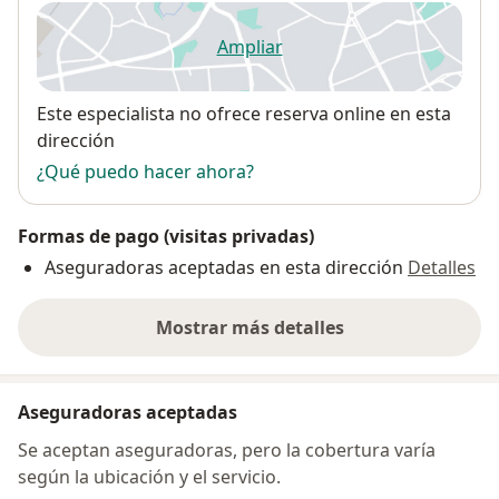
Ampliar
se abre en una nueva pestañ
Disponibilidad
Este especialista no ofrece reserva online en esta
dirección
¿Qué puedo hacer ahora?
Formas de pago (visitas privadas)
Aseguradoras aceptadas en esta dirección
Detalles
Mostrar más detalles
sobre la dirección
Aseguradoras aceptadas
Se aceptan aseguradoras, pero la cobertura varía
según la ubicación y el servicio.