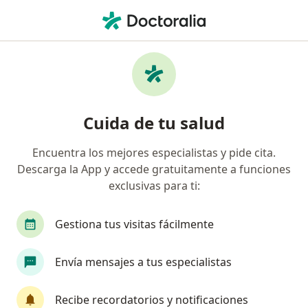
Men
Internista • Cúcuta, Norte de Santander
Filtros
Seguro:
Suramericana S.A.
Internistas recomendados de Suramericana
Cuida de tu salud
S.A. en Cúcuta
Encuentra los mejores especialistas y pide cita.
Descarga la App y accede gratuitamente a funciones
exclusivas para ti:
Gestiona tus visitas fácilmente
Envía mensajes a tus especialistas
Dra. Martha Cecilia Herran Perdomo
Internista, Gastroenterólogo
Recibe recordatorios y notificaciones
144 opiniones