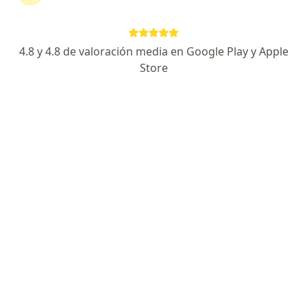
•
Mapa
Acepta Suramericana S.A.
4.8 y 4.8 de valoración media en Google Play y Apple
Este especialista no ofrece reserva de cita en línea en esta dirección.
Store
Solicita una cita
Dr. Renny Jaimes
·
Ver más
Internista, Neumólogo
av 1 #21b55, Cúcuta
•
Mapa
Clínica Neumológica y del Sueño