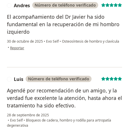
Andres
Número de teléfono verificado
A
El acompañamiento del Dr Javier ha sido
fundamental en la recuperación de mi hombro
izquierdo
30 de octubre de 2025
•
Evo Self
•
Osteosíntesis de hombro y clavícula
en opinión del usuario Andres
•
Reportar
Luis
Número de teléfono verificado
L
Agendé por recomendación de un amigo, y la
verdad fue excelente la atención, hasta ahora el
tratamiento ha sido efectivo.
28 de septiembre de 2025
•
Evo Self
•
Bloqueos de cadera, hombro y rodilla para artropatía
degenerativa