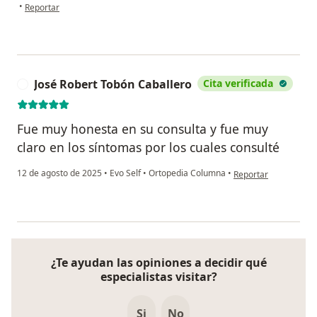
en opinión del usuario Luis
•
Reportar
José Robert Tobón Caballero
Cita verificada
J
Fue muy honesta en su consulta y fue muy
claro en los síntomas por los cuales consulté
en opinión del usuari
12 de agosto de 2025
•
Evo Self
•
Ortopedia Columna
•
Reportar
¿Te ayudan las opiniones a decidir qué
especialistas visitar?
Si
No