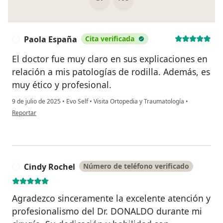
Paola España
Cita verificada
P
El doctor fue muy claro en sus explicaciones en
relación a mis patologías de rodilla. Además, es
muy ético y profesional.
9 de julio de 2025
•
Evo Self
•
Visita Ortopedia y Traumatología
•
en opinión del usuario Paola España
Reportar
Cindy Rochel
Número de teléfono verificado
C
Agradezco sinceramente la excelente atención y
profesionalismo del Dr. DONALDO durante mi