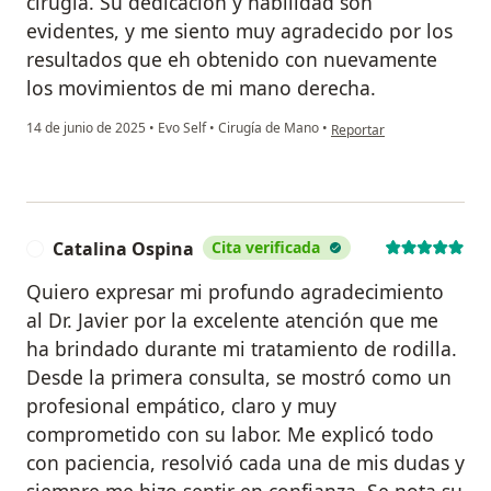
cirugía. Su dedicación y habilidad son
evidentes, y me siento muy agradecido por los
resultados que eh obtenido con nuevamente
los movimientos de mi mano derecha.
en opinión del usuario Cin
14 de junio de 2025
•
Evo Self
•
Cirugía de Mano
•
Reportar
Catalina Ospina
Cita verificada
C
Quiero expresar mi profundo agradecimiento
al Dr. Javier por la excelente atención que me
ha brindado durante mi tratamiento de rodilla.
Desde la primera consulta, se mostró como un
profesional empático, claro y muy
comprometido con su labor. Me explicó todo
con paciencia, resolvió cada una de mis dudas y
siempre me hizo sentir en confianza. Se nota su