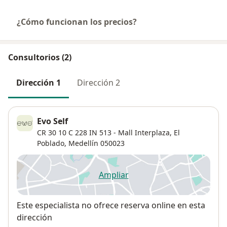
¿Cómo funcionan los precios?
Consultorios (2)
Dirección 1
Dirección 2
Evo Self
CR 30 10 C 228 IN 513 - Mall Interplaza,
El
Poblado
,
Medellín
050023
Ampliar
se abre en una nueva pestañ
Disponibilidad
Este especialista no ofrece reserva online en esta
dirección