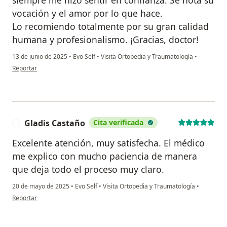
vocación y el amor por lo que hace.
Lo recomiendo totalmente por su gran calidad
humana y profesionalismo. ¡Gracias, doctor!
13 de junio de 2025
•
Evo Self
•
Visita Ortopedia y Traumatología
•
en opinión del usuario Catalina Ospina
Reportar
Gladis Castaño
Cita verificada
G
Excelente atención, muy satisfecha. El médico
me explico con mucho paciencia de manera
que deja todo el proceso muy claro.
20 de mayo de 2025
•
Evo Self
•
Visita Ortopedia y Traumatología
•
en opinión del usuario Gladis Castaño
Reportar