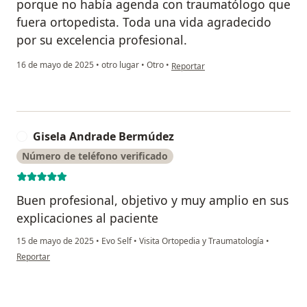
porque no había agenda con traumatólogo que
fuera ortopedista. Toda una vida agradecido
por su excelencia profesional.
en opinión del usuario Luis Fernan
16 de mayo de 2025
•
otro lugar
•
Otro
•
Reportar
Gisela Andrade Bermúdez
G
Número de teléfono verificado
Buen profesional, objetivo y muy amplio en sus
explicaciones al paciente
15 de mayo de 2025
•
Evo Self
•
Visita Ortopedia y Traumatología
•
en opinión del usuario Gisela Andrade Bermúdez
Reportar