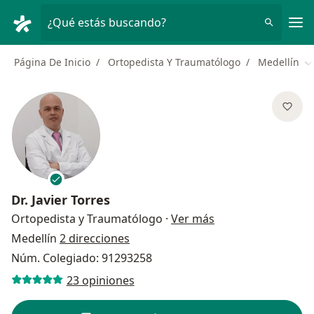
Men
¿Qué estás buscando?
Página De Inicio
Ortopedista Y Traumatólogo
Medellín
C
Dr.
Javier Torres
sobre las especial
Ortopedista y Traumatólogo
·
Ver más
Medellín
2 direcciones
Núm. Colegiado: 91293258
23 opiniones