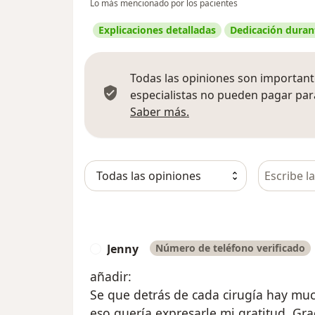
Lo más mencionado por los pacientes
Explicaciones detalladas
Dedicación durant
Todas las opiniones son importante
especialistas no pueden pagar para
Más información sobre
Saber más.
Busca en 
Jenny
Número de teléfono verificado
J
añadir:
Se que detrás de cada cirugía hay muc
eso quería expresarle mi gratitud. Gr