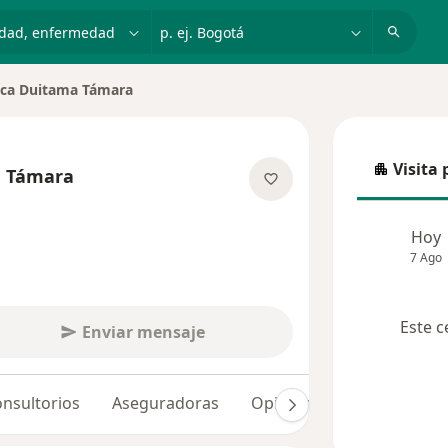
dad, enfermedad o nombre
p. ej. Bogotá
ica Duitama Támara
de ciudad
Visita 
a Támara
Visita p
re las especializaciones
Hoy
7 Ago
Este c
Enviar mensaje
nsultorios
Aseguradoras
Opiniones (10)