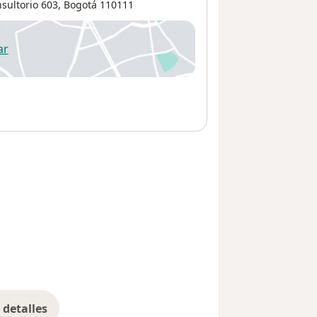
nsultorio 603,
Bogotá
110111
ar
 abre en una nueva pestaña
detalles
bre la dirección