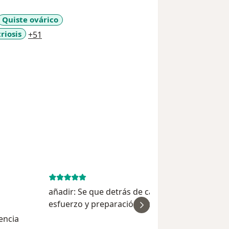
Quiste ovárico
a11y_sr_more_diseases
riosis
+51
June 10, 
añadir: Se que detrás de cada cirugía hay mucho
esfuerzo y preparación, por eso quería
ver
expresarle mi gratitud. Gracias por devolverm
encia
tranquilidad y bienestar