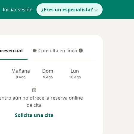
Iniciar sesión
¿Eres un especialista?
presencial
Consulta en línea
resencial
Consulta en línea
Mañana
Dom
Lun
Mar
Mié
8 Ago
9 Ago
10 Ago
11 Ago
12 Ag
entro aún no ofrece la reserva online
de cita
Solicita una cita