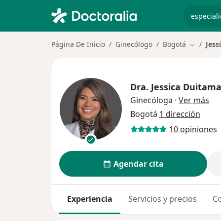
especiali
Página De Inicio
Ginecólogo
Bogotá
Jess
Cambiar 
Dra.
Jessica Duitam
sob
Ginecóloga
·
Ver más
Bogotá
1 dirección
10 opiniones
Agendar cita
Experiencia
Servicios y precios
Co