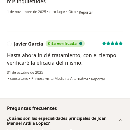
mis inquietudes
en opinión del usuario Abril
1 de noviembre de 2025
•
otro lugar
•
Otro
•
Reportar
Javier Garcia
Cita verificada
J
Hasta ahora inicié tratamiento, con el tiempo
verificaré la eficacia del mismo.
31 de octubre de 2025
en opinión del usuario J
•
consultorio
•
Primera visita Medicina Alternativa
•
Reportar
Preguntas frecuentes
¿Cuáles son las especialidades principales de Joan
Manuel Ardila Lopez?