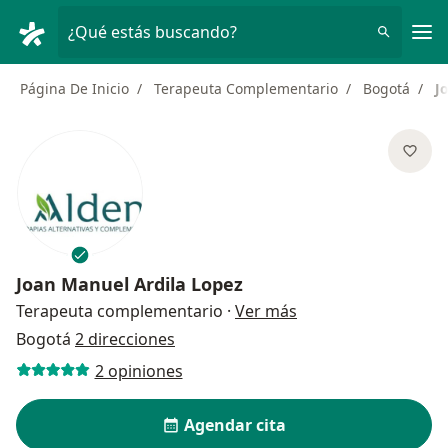
Men
¿Qué estás buscando?
Página De Inicio
Terapeuta Complementario
Bogotá
J
Joan Manuel Ardila Lopez
sobre las especializ
Terapeuta complementario
·
Ver más
Bogotá
2 direcciones
2 opiniones
Agendar cita