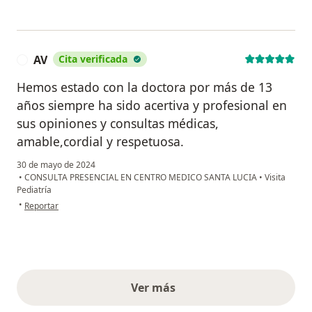
AV
Cita verificada
A
Hemos estado con la doctora por más de 13
años siempre ha sido acertiva y profesional en
sus opiniones y consultas médicas,
amable,cordial y respetuosa.
30 de mayo de 2024
•
CONSULTA PRESENCIAL EN CENTRO MEDICO SANTA LUCIA
•
Visita
Pediatría
en opinión del usuario AV
•
Reportar
Ver más
opiniones anteriores