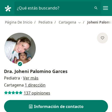
Men
¿Qué estás buscando?
Página De Inicio
Pediatra
Cartagena
Joheni Palomi
Cambiar de ciudad
Dra.
Joheni Palomino Garces
sobre las especializaciones
Pediatra
·
Ver más
Cartagena
1 dirección
137 opiniones
Información de contacto