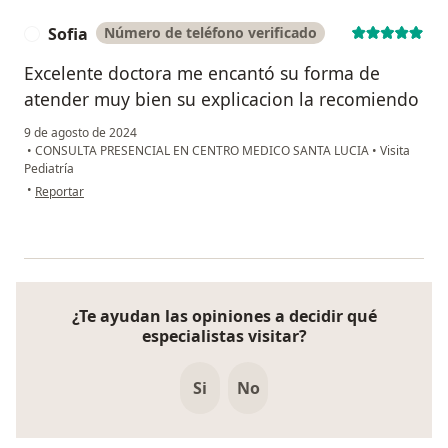
Sofia
Número de teléfono verificado
S
Excelente doctora me encantó su forma de
atender muy bien su explicacion la recomiendo
9 de agosto de 2024
•
CONSULTA PRESENCIAL EN CENTRO MEDICO SANTA LUCIA
•
Visita
Pediatría
en opinión del usuario Sofia
•
Reportar
¿Te ayudan las opiniones a decidir qué
especialistas visitar?
Si
No