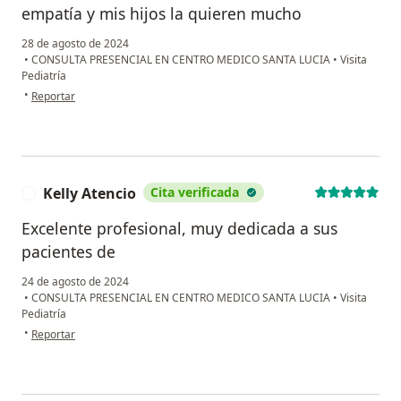
empatía y mis hijos la quieren mucho
28 de agosto de 2024
•
CONSULTA PRESENCIAL EN CENTRO MEDICO SANTA LUCIA
•
Visita
Pediatría
en opinión del usuario Elena Sofía Gómez Hernandez
•
Reportar
Kelly Atencio
Cita verificada
K
Excelente profesional, muy dedicada a sus
pacientes de
24 de agosto de 2024
•
CONSULTA PRESENCIAL EN CENTRO MEDICO SANTA LUCIA
•
Visita
Pediatría
en opinión del usuario Kelly Atencio
•
Reportar