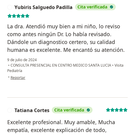
Yubiris Salguedo Padilla
Cita verificada
Y
La dra. Atendió muy bien a mi niño, lo reviso
como antes ningún Dr. Lo había revisado.
Dándole un diagnostico certero, su calidad
humana es excelente. Me encantó su atención.
9 de julio de 2024
•
CONSULTA PRESENCIAL EN CENTRO MEDICO SANTA LUCIA
•
Visita
Pediatría
en opinión del usuario Yubiris Salguedo Padilla
•
Reportar
Tatiana Cortes
Cita verificada
T
Excelente profesional. Muy amable, Mucha
empatía, excelente explicación de todo,