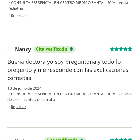
•
CONSULTA PRESENCIAL EN CENTRO MEDICO SANTA LUCIA
•
Visita
Pediatría
en opinión del usuario Paciente
•
Reportar
Nancy
Cita verificada
N
Buena doctora yo soy preguntona y todo lo
pregunto y me responde con las explicaciones
correctas
13 de junio de 2024
•
CONSULTA PRESENCIAL EN CENTRO MEDICO SANTA LUCIA
•
Control
de crecimiento y desarrollo
en opinión del usuario Nancy
•
Reportar