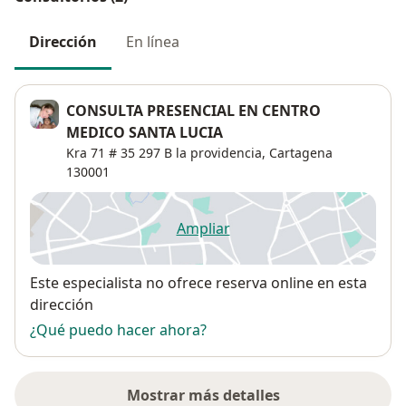
Dirección
En línea
CONSULTA PRESENCIAL EN CENTRO
MEDICO SANTA LUCIA
Kra 71 # 35 297 B la providencia,
Cartagena
130001
Ampliar
se abre en una nueva pestañ
Disponibilidad
Este especialista no ofrece reserva online en esta
dirección
¿Qué puedo hacer ahora?
Mostrar más detalles
sobre la dirección