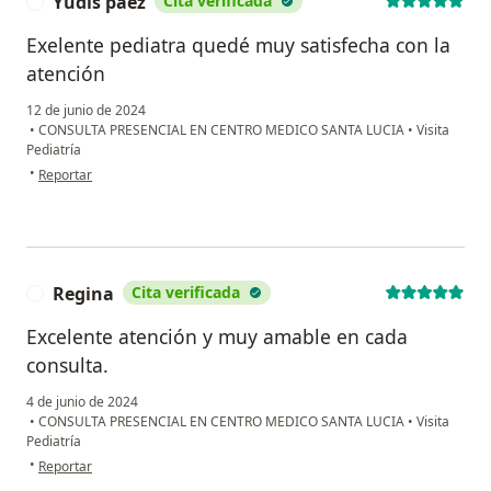
Yudis paez
Cita verificada
Y
Exelente pediatra quedé muy satisfecha con la
atención
12 de junio de 2024
•
CONSULTA PRESENCIAL EN CENTRO MEDICO SANTA LUCIA
•
Visita
Pediatría
en opinión del usuario Yudis paez
•
Reportar
Regina
Cita verificada
R
Excelente atención y muy amable en cada
consulta.
4 de junio de 2024
•
CONSULTA PRESENCIAL EN CENTRO MEDICO SANTA LUCIA
•
Visita
Pediatría
en opinión del usuario Regina
•
Reportar