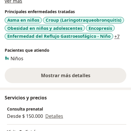
Acerca de mí
El logro de mantener constante comunicación con los
ver más
padres de mis pacientes hace que pueda resolver sus
Principales enfermedades tratadas
dudas, miedos y ansiedades ante cualquier síntoma o
Asma en niños
Croup (Laringotraqueobronquitis)
enfermedad.
Obesidad en niños y adolescentes
Encopresis
a11y
Enfermedad del Reflujo Gastroesofágico - Niño
+7
Pacientes que atiendo
Niños
Mostrar más detalles
sobre la experiencia
Servicios y precios
Consulta prenatal
Desde $ 150.000
Detalles