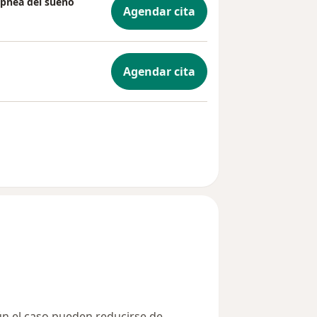
apnea del sueño
Agendar cita
Agendar cita
ún el caso pueden reducirse de