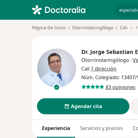
especiali
Página De Inicio
Otorrinolaringólogo
Cali
Cam
Dr.
Jorge Sebastian E
Otorrinolaringólogo
·
V
Cali
1 dirección
Núm. Colegiado: 13407/
83 opiniones
Agendar cita
Experiencia
Servicios y precios
Co