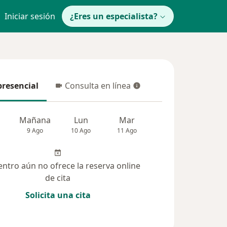
Iniciar sesión
¿Eres un especialista?
presencial
Consulta en línea
resencial
Consulta en línea
Mañana
Lun
Mar
Mié
Jue
9 Ago
10 Ago
11 Ago
12 Ago
13 Ag
entro aún no ofrece la reserva online
de cita
Solicita una cita
solucionadas (90)