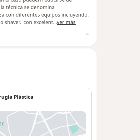
 la técnica se denomina
za con diferentes equipos incluyendo,
 o shaver, con excelent
...
ver más
rugía Plástica
ar
 abre en una nueva pestaña