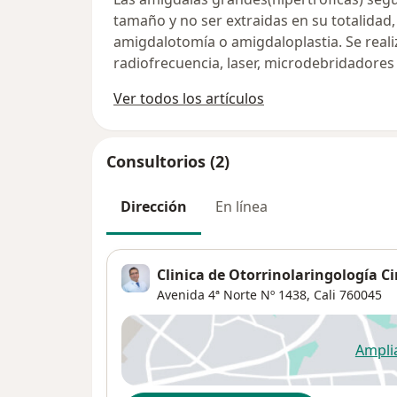
tamaño y no ser extraidas en su totalidad,
amigdalotomía o amigdaloplastia. Se reali
radiofrecuencia, laser, microdebridadores
Ver todos los artículos
Consultorios (2)
Dirección
En línea
Clinica de Otorrinolaringología Ci
Avenida 4ª Norte Nº 1438,
Cali
760045
Ampli
se