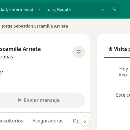
dad, enfermedad o nombre
p. ej. Bogotá
Jorge Sebastian Escamilla Arrieta
biar de ciudad
scamilla Arrieta
Visita 
Visita p
sobre las especializaciones
er más
Hoy
91
8 Ago
Este c
Enviar mensaje
nsultorios
Aseguradoras
Opiniones (83)
Dudas 