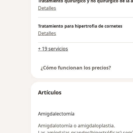
Tratamiento quirúrgico y no quirúrgico de la 
Detalles
Tratamiento para hipertrofia de cornetes
Detalles
+ 19 servicios
¿Cómo funcionan los precios?
Artículos
Amigdalectomía
Amigdalotomía o amigdaloplastia.
Las amígdalas grandes(hipertróficas) seg