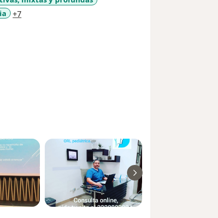
a11y_sr_more_diseases
ia
+7