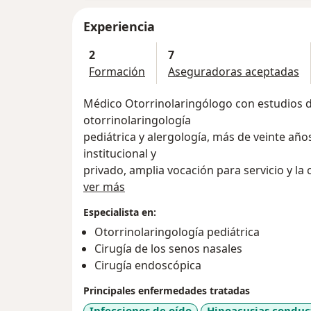
Experiencia
2
7
Formación
Aseguradoras aceptadas
Médico Otorrinolaringólogo con estudios d
otorrinolaringología
pediátrica y alergología, más de veinte añ
institucional y
privado, amplia vocación para servicio y l
Acerca de mí
compromiso,
ver más
disposición al trabajo en equipo, aceptaci
Especialista en:
Otorrinolaringología pediátrica
Cirugía de los senos nasales
Cirugía endoscópica
Principales enfermedades tratadas
Infecciones de oído
Hipoacusias conduc