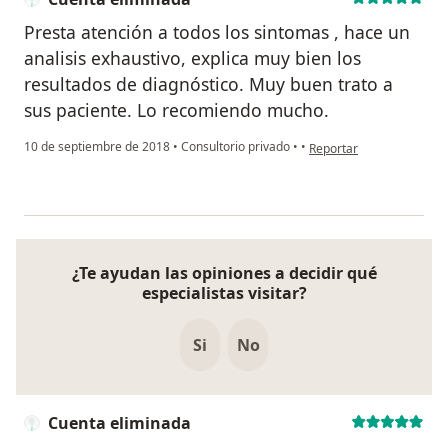
Presta atención a todos los sintomas , hace un
analisis exhaustivo, explica muy bien los
resultados de diagnóstico. Muy buen trato a
sus paciente. Lo recomiendo mucho.
en opinión del usuario C
10 de septiembre de 2018
•
Consultorio privado
•
•
Reportar
¿Te ayudan las opiniones a decidir qué
especialistas visitar?
Si
No
Cuenta eliminada