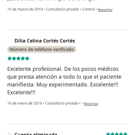
en opinión del usuari
19 de marzo de 2019
•
Consultorio privado
•
Control
•
Reportar
Dilia Celina Cortés Cortés
D
Número de teléfono verificado
Excelente profesional. De los pocos médicos
que presta atención a todo lo que el paciente
manifiesta. Muy experimentado. Excelente!!!
Excelente!!!
en opinión del usuario Dilia Ce
16 de enero de 2019
•
Consultorio privado
•
•
Reportar
Cuenta eliminada