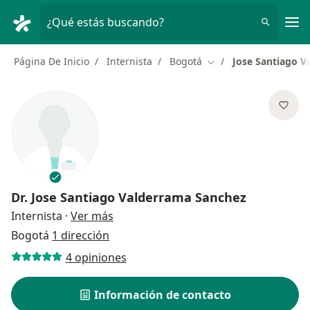
Men
¿Qué estás buscando?
Página De Inicio
Internista
Bogotá
Jose Santiago V
Cambiar de ciudad
Dr.
Jose Santiago Valderrama Sanchez
sobre las especializaciones
Internista
·
Ver más
Bogotá
1 dirección
4 opiniones
Información de contacto