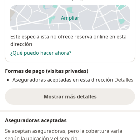
Ampliar
se abre en una nueva pestañ
Disponibilidad
Este especialista no ofrece reserva online en esta
dirección
¿Qué puedo hacer ahora?
Formas de pago (visitas privadas)
Aseguradoras aceptadas en esta dirección
Detalles
Mostrar más detalles
sobre la dirección
Aseguradoras aceptadas
Se aceptan aseguradoras, pero la cobertura varía
según la ubicación y el servicio.