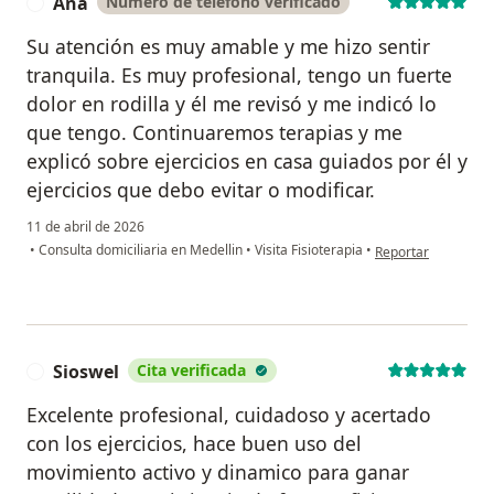
Ana
Número de teléfono verificado
A
Su atención es muy amable y me hizo sentir
tranquila. Es muy profesional, tengo un fuerte
dolor en rodilla y él me revisó y me indicó lo
que tengo. Continuaremos terapias y me
explicó sobre ejercicios en casa guiados por él y
ejercicios que debo evitar o modificar.
11 de abril de 2026
en opinión del usua
•
Consulta domiciliaria en Medellin
•
Visita Fisioterapia
•
Reportar
Sioswel
Cita verificada
S
Excelente profesional, cuidadoso y acertado
con los ejercicios, hace buen uso del
movimiento activo y dinamico para ganar