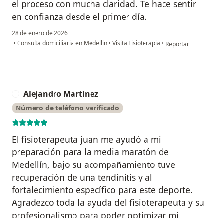
el proceso con mucha claridad. Te hace sentir
en confianza desde el primer día.
28 de enero de 2026
en opinión del usua
•
Consulta domiciliaria en Medellin
•
Visita Fisioterapia
•
Reportar
Alejandro Martínez
A
Número de teléfono verificado
El fisioterapeuta juan me ayudó a mi
preparación para la media maratón de
Medellín, bajo su acompañamiento tuve
recuperación de una tendinitis y al
fortalecimiento específico para este deporte.
Agradezco toda la ayuda del fisioterapeuta y su
profesionalismo para poder optimizar mi