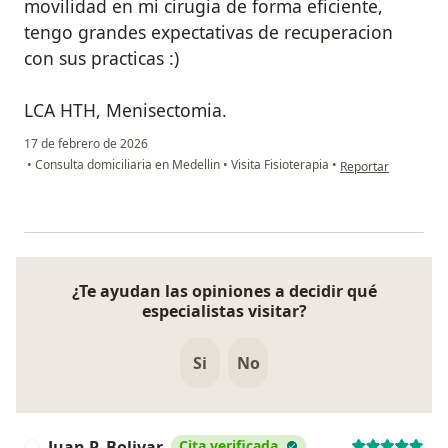
movilidad en mi cirugia de forma eficiente,
tengo grandes expectativas de recuperacion
con sus practicas :)
LCA HTH, Menisectomia.
17 de febrero de 2026
en opinión del usua
•
Consulta domiciliaria en Medellin
•
Visita Fisioterapia
•
Reportar
¿Te ayudan las opiniones a decidir qué
especialistas visitar?
Si
No
Juan P. Bolivar
Cita verificada
J