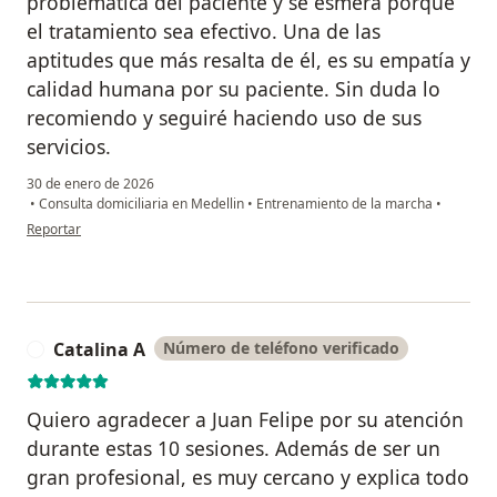
problemática del paciente y se esmera porque
el tratamiento sea efectivo. Una de las
aptitudes que más resalta de él, es su empatía y
calidad humana por su paciente. Sin duda lo
recomiendo y seguiré haciendo uso de sus
servicios.
30 de enero de 2026
•
Consulta domiciliaria en Medellin
•
Entrenamiento de la marcha
•
en opinión del usuario Roger Ospina
Reportar
Catalina A
Número de teléfono verificado
C
Quiero agradecer a Juan Felipe por su atención
durante estas 10 sesiones. Además de ser un
gran profesional, es muy cercano y explica todo