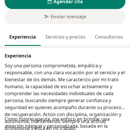
Agendar cita
Enviar mensaje
Experiencia
Servicios y precios
Consultorios
Experiencia
Soy una persona comprometida, empática y
responsable, con una clara vocación por el servicio y el
bienestar de los demás. Me caracterizo por mi trato
humano, la capacidad de escuchar activamente y
comprender las necesidades individuales de cada
persona, buscando siempre generar confianza y
seguridad en quienes acompaño durante su proceso
de recuperación. Actúo con disciplina, organización y
Como fisioterapeuta, me enfoco en brindar una
autonomía, manteniendo siempre una actitud
atención integral y personalizada, basada en la
profesional y ética en mi trabajo.