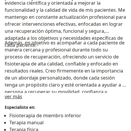
evidencia científica y orientada a mejorar la
funcionalidad y la calidad de vida de mis pacientes. Me
mantengo en constante actualización profesional para
ofrecer intervenciones efectivas, enfocadas en lograr
una recuperación óptima, funcional y segura,
adaptada a los objetivos y necesidades específicas de
Además, mi objetivo es acompañar a cada paciente de
cada paciente.
manera cercana y profesional durante todo su
proceso de recuperación, ofreciendo un servicio de
fisioterapia de alta calidad, confiable y enfocado en
resultados reales. Creo firmemente en la importancia
de un abordaje personalizado, donde cada sesión
tenga un propósito claro y esté orientada a ayudar a la
persona a recuperar su movilidad, confianza y
Acerca de mí
ver más
bienestar. Mi compromiso es brindar una atención
responsable y efectiva, generando un impacto positivo
Especialista en:
que se refleje no solo en la recuperación física, sino
Fisioterapia de miembro inferior
también en la calidad de vida de quienes confían en mi
Terapia manual
trabajo.
Terapia física