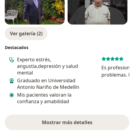
Ver galería (2)
Destacados
Experto estrés,
angustia,depresión y salud
Es profesional
mental
problemas. M
Graduado en Universidad
desempleado 
Antonio Nariño de Medellín
me guió para m
Mis pacientes valoran la
me dió pautas
confianza y amabilidad
laboralmente.
trabajando emo
Mostrar más detalles
sobre la experiencia