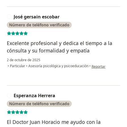
José gersain escobar
J
Número de teléfono verificado
Excelente profesional y dedica el tiempo a la
cónsulta y su formalidad y empatía
2 de octubre de 2025
en opinión del usuario
•
Particular
•
Asesoría psicológica y psicoeducación
•
Reportar
Esperanza Herrera
E
Número de teléfono verificado
El Doctor Juan Horacio me ayudo con la