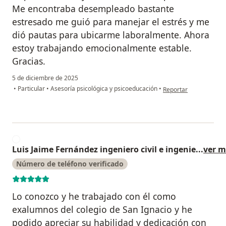
Me encontraba desempleado bastante
estresado me guió para manejar el estrés y me
dió pautas para ubicarme laboralmente. Ahora
estoy trabajando emocionalmente estable.
Gracias.
5 de diciembre de 2025
en opinión del usuario
•
Particular
•
Asesoría psicológica y psicoeducación
•
Reportar
L
Luis Jaime Fernández ingeniero civil e ingenie
...
ver m
Número de teléfono verificado
Lo conozco y he trabajado con él como
exalumnos del colegio de San Ignacio y he
podido apreciar su habilidad y dedicación con