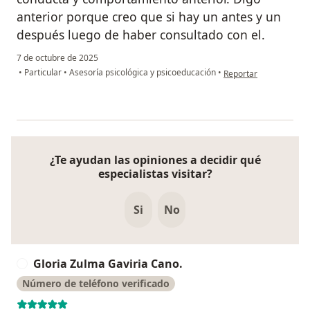
anterior porque creo que si hay un antes y un
después luego de haber consultado con el.
7 de octubre de 2025
en opinión del usuari
•
Particular
•
Asesoría psicológica y psicoeducación
•
Reportar
¿Te ayudan las opiniones a decidir qué
especialistas visitar?
Si
No
Gloria Zulma Gaviria Cano.
G
Número de teléfono verificado