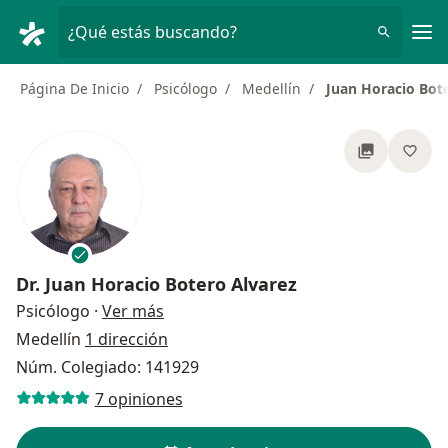
Men
¿Qué estás buscando?
Página De Inicio
Psicólogo
Medellín
Juan Horacio Bot
Dr.
Juan Horacio Botero Alvarez
sobre las especializaciones
Psicólogo
·
Ver más
Medellín
1 dirección
Núm. Colegiado: 141929
7 opiniones