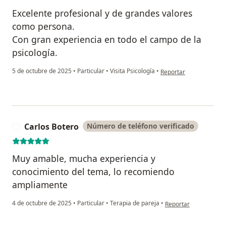
Excelente profesional y de grandes valores
como persona.
Con gran experiencia en todo el campo de la
psicología.
en opinión del usuario 
5 de octubre de 2025
•
Particular
•
Visita Psicología
•
Reportar
Carlos Botero
Número de teléfono verificado
C
Muy amable, mucha experiencia y
conocimiento del tema, lo recomiendo
ampliamente
en opinión del usuari
4 de octubre de 2025
•
Particular
•
Terapia de pareja
•
Reportar