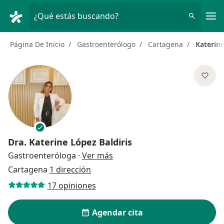
Men
¿Qué estás buscando?
Página De Inicio
Gastroenterólogo
Cartagena
Katerine
Dra.
Katerine López Baldiris
sobre las especializaciones
Gastroenteróloga
·
Ver más
Cartagena
1 dirección
17 opiniones
Agendar cita