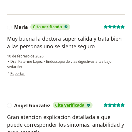
Maria
Cita verificada
M
Muy buena la doctora super calida y trata bien
a las personas uno se siente seguro
10 de febrero de 2026
•
Dra. Katerine López
•
Endoscopia de vías digestivas altas bajo
sedación
en opinión del usuario Maria
•
Reportar
Angel Gonzalez
Cita verificada
A
Gran atencion explicacion detallada a que
puede corresponder los sintomas, amabilidad y