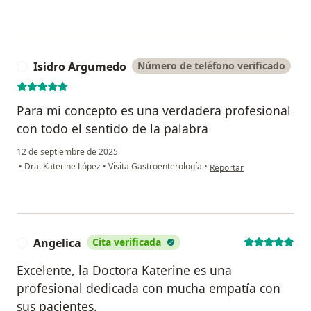
Isidro Argumedo
Número de teléfono verificado
I
Para mi concepto es una verdadera profesional
con todo el sentido de la palabra
12 de septiembre de 2025
en opinión del usuario Is
•
Dra. Katerine López
•
Visita Gastroenterología
•
Reportar
Angelica
Cita verificada
A
Excelente, la Doctora Katerine es una
profesional dedicada con mucha empatía con
sus pacientes.