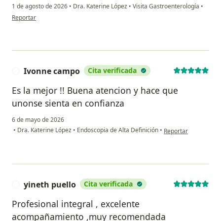
1 de agosto de 2026
•
Dra. Katerine López
•
Visita Gastroenterología
•
en opinión del usuario Yuli
Reportar
Ivonne campo
Cita verificada
I
Es la mejor !! Buena atencion y hace que
unonse sienta en confianza
6 de mayo de 2026
en opinión del usua
•
Dra. Katerine López
•
Endoscopia de Alta Definición
•
Reportar
yineth puello
Cita verificada
Y
Profesional integral , excelente
acompañamiento ,muy recomendada