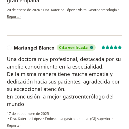
gran empatia.
20 de enero de 2026
•
Dra. Katerine López
•
Visita Gastroenterología
•
en opinión del usuario Angel Gonzalez
Reportar
Mariangel Blanco
Cita verificada
M
Una doctora muy profesional, destacada por su
amplio conocimiento en la especialidad.
De la misma manera tiene mucha empatía y
dedicación hacia sus pacientes, agradecida por
su excepcional atención.
En conclusión la mejor gastroenterólogo del
mundo
17 de septiembre de 2025
•
Dra. Katerine López
•
Endoscopía gastrointestinal (GI) superior
•
en opinión del usuario Mariangel Blanco
Reportar