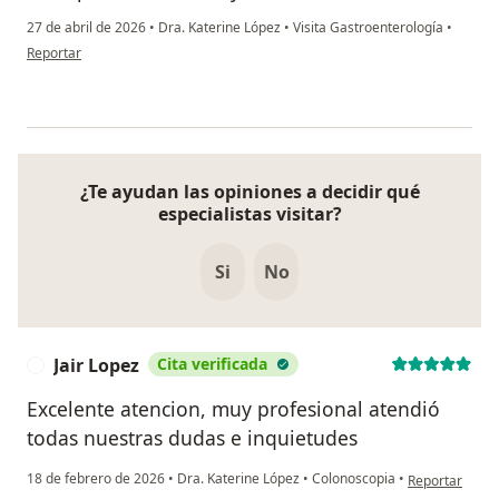
27 de abril de 2026
•
Dra. Katerine López
•
Visita Gastroenterología
•
en opinión del usuario yineth puello
Reportar
¿Te ayudan las opiniones a decidir qué
especialistas visitar?
Si
No
Jair Lopez
Cita verificada
J
Excelente atencion, muy profesional atendió
todas nuestras dudas e inquietudes
en opinión del 
18 de febrero de 2026
•
Dra. Katerine López
•
Colonoscopia
•
Reportar