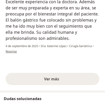
Excelente experiencia con la doctora. Además
de ser muy preparada y experta en su área, se
preocupa por el bienestar integral del paciente.
El balón gástrico fue colocado sin problemas y
me ha ido muy bien con el seguimiento que
ella me brinda. Su calidad humana y
profesionalismo son admirables.
4 de septiembre de 2025
•
Dra. Katerine López
•
Cirugía bariátrica
•
en opinión del usuario Shaira García
Reportar
Ver más
opiniones anteriores
Dudas solucionadas