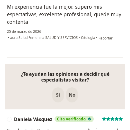
Mi experiencia fue la mejor, supero mis
espectativas, excelente profesional, quede muy
contenta
25 de marzo de 2026
en opinión del usua
•
aura Salud Femenina SALUD Y SERVICIOS
•
Citología
•
Reportar
¿Te ayudan las opiniones a decidir qué
especialistas visitar?
Si
No
Daniela Vásquez
Cita verificada
D