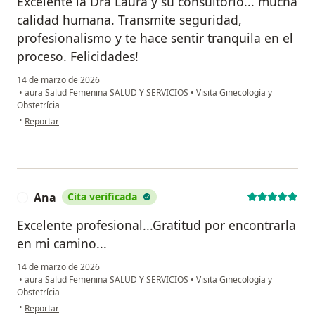
Excelente la Dra Laura y su consultorio... mucha
calidad humana. Transmite seguridad,
profesionalismo y te hace sentir tranquila en el
proceso. Felicidades!
14 de marzo de 2026
•
aura Salud Femenina SALUD Y SERVICIOS
•
Visita Ginecología y
Obstetrícia
en opinión del usuario Daniela Vásquez
•
Reportar
Ana
Cita verificada
A
Excelente profesional...Gratitud por encontrarla
en mi camino...
14 de marzo de 2026
•
aura Salud Femenina SALUD Y SERVICIOS
•
Visita Ginecología y
Obstetrícia
en opinión del usuario Ana
•
Reportar