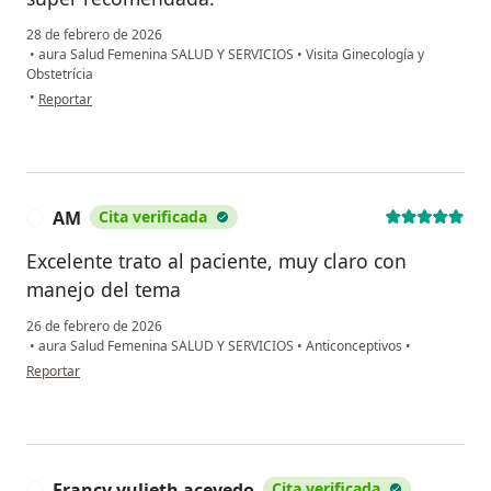
28 de febrero de 2026
•
aura Salud Femenina SALUD Y SERVICIOS
•
Visita Ginecología y
Obstetrícia
en opinión del usuario Sara lópez
•
Reportar
AM
Cita verificada
A
Excelente trato al paciente, muy claro con
manejo del tema
26 de febrero de 2026
•
aura Salud Femenina SALUD Y SERVICIOS
•
Anticonceptivos
•
en opinión del usuario AM
Reportar
Francy yulieth acevedo
Cita verificada
F