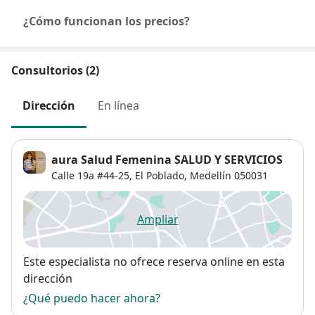
¿Cómo funcionan los precios?
Consultorios (2)
Dirección
En línea
aura Salud Femenina SALUD Y SERVICIOS
Calle 19a #44-25,
El Poblado
,
Medellín
050031
Ampliar
se abre en una nueva pestañ
Disponibilidad
Este especialista no ofrece reserva online en esta
dirección
¿Qué puedo hacer ahora?