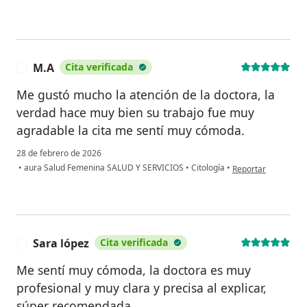
M.A
Cita verificada
M
Me gustó mucho la atención de la doctora, la
verdad hace muy bien su trabajo fue muy
agradable la cita me sentí muy cómoda.
28 de febrero de 2026
en opinión del usua
•
aura Salud Femenina SALUD Y SERVICIOS
•
Citología
•
Reportar
Sara lópez
Cita verificada
S
Me sentí muy cómoda, la doctora es muy
profesional y muy clara y precisa al explicar,
súper recomendada.