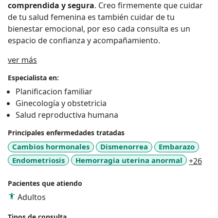
comprendida y segura
. Creo firmemente que cuidar
de tu salud femenina es también cuidar de tu
bienestar emocional, por eso cada consulta es un
espacio de confianza y acompañamiento.
Acerca de mí
ver más
Especialista en:
Planificacion familiar
Ginecología y obstetricia
Salud reproductiva humana
Principales enfermedades tratadas
Cambios hormonales
Dismenorrea
Embarazo
a11y
Endometriosis
Hemorragia uterina anormal
+26
Pacientes que atiendo
Adultos
Tipos de consulta