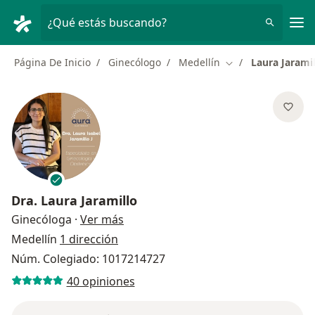
Men
¿Qué estás buscando?
Página De Inicio
Ginecólogo
Medellín
Laura Jaramil
Cambiar de ciudad
Dra.
Laura Jaramillo
sobre las especializaciones
Ginecóloga
·
Ver más
Medellín
1 dirección
Núm. Colegiado: 1017214727
40 opiniones