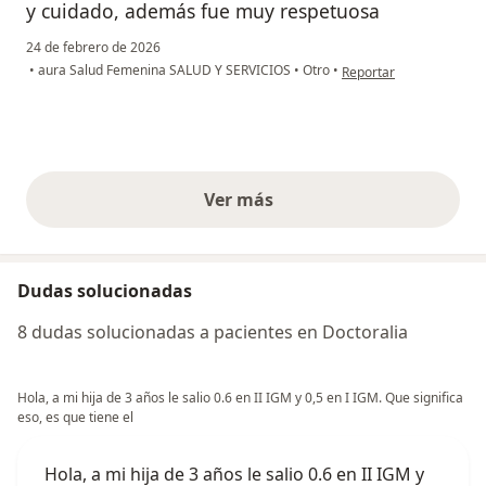
y cuidado, además fue muy respetuosa
24 de febrero de 2026
en opinión del usuario 
•
aura Salud Femenina SALUD Y SERVICIOS
•
Otro
•
Reportar
Ver más
opiniones anteriores
Dudas solucionadas
8 dudas solucionadas a pacientes en Doctoralia
Hola, a mi hija de 3 años le salio 0.6 en II IGM y 0,5 en I IGM. Que significa
eso, es que tiene el
Hola, a mi hija de 3 años le salio 0.6 en II IGM y