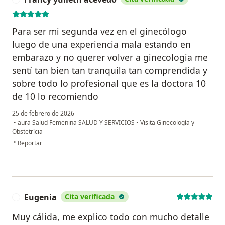
Para ser mi segunda vez en el ginecólogo
luego de una experiencia mala estando en
embarazo y no querer volver a ginecologia me
sentí tan bien tan tranquila tan comprendida y
sobre todo lo profesional que es la doctora 10
de 10 lo recomiendo
25 de febrero de 2026
•
aura Salud Femenina SALUD Y SERVICIOS
•
Visita Ginecología y
Obstetrícia
en opinión del usuario Francy yulieth acevedo
•
Reportar
Eugenia
Cita verificada
E
Muy cálida, me explico todo con mucho detalle