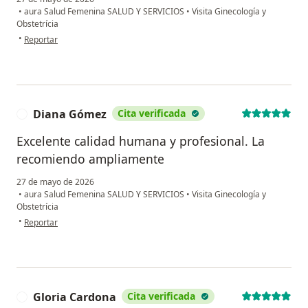
•
aura Salud Femenina SALUD Y SERVICIOS
•
Visita Ginecología y
Obstetrícia
en opinión del usuario Manuela
•
Reportar
Diana Gómez
Cita verificada
D
Excelente calidad humana y profesional. La
recomiendo ampliamente
27 de mayo de 2026
•
aura Salud Femenina SALUD Y SERVICIOS
•
Visita Ginecología y
Obstetrícia
en opinión del usuario Diana Gómez
•
Reportar
Gloria Cardona
Cita verificada
G