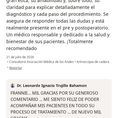
gran ética, su amabilidad y, sobre todo, su
claridad para explicar detalladamente el
diagnóstico y cada paso del procedimiento. Se
asegura de responder todas las dudas y está
realmente presente en el pre y postoperatorio.
Un médico responsable y dedicado a la salud y
bienestar de sus pacientes. ¡Totalmente
recomendado
21 de julio de 2026
•
Consultorio Asociación Médica de los Andes
•
Artroscopia de cadera
en opinión del usuario Frannie Godoy
•
Reportar
Dr. Leonardo Ignacio Trujillo Bahamon
FRANNIE... MIL GRACIAS POR SU GENEROSO
COMENTARIO ... ME SIENTO FELIZ DE PODER
ACOMPAÑAR MIS PACIENTES EN TODO SU
PROCESO DE TRATAMIENTO ... DE NUEVO MIL