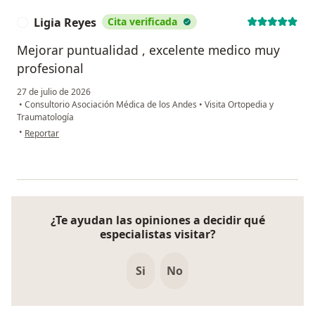
Ligia Reyes
Cita verificada
L
Mejorar puntualidad , excelente medico muy
profesional
27 de julio de 2026
•
Consultorio Asociación Médica de los Andes
•
Visita Ortopedia y
Traumatología
en opinión del usuario Ligia Reyes
•
Reportar
¿Te ayudan las opiniones a decidir qué
especialistas visitar?
Si
No