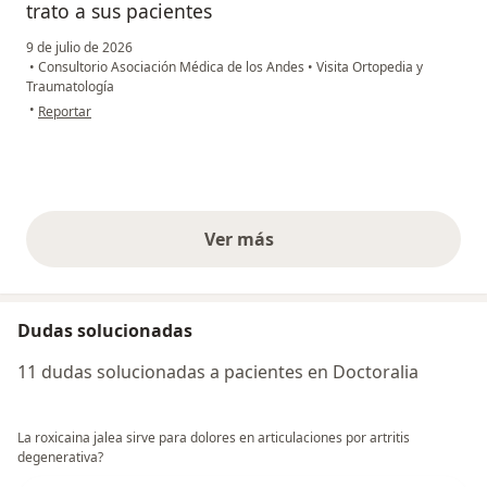
trato a sus pacientes
9 de julio de 2026
•
Consultorio Asociación Médica de los Andes
•
Visita Ortopedia y
Traumatología
en opinión del usuario Carolina Gutiérrez
•
Reportar
Ver más
opiniones anteriores
Dudas solucionadas
11 dudas solucionadas a pacientes en Doctoralia
La roxicaina jalea sirve para dolores en articulaciones por artritis
degenerativa?