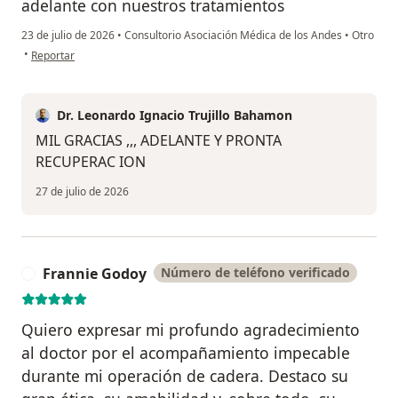
adelante con nuestros tratamientos
23 de julio de 2026
•
Consultorio Asociación Médica de los Andes
•
Otro
en opinión del usuario HN
•
Reportar
Dr. Leonardo Ignacio Trujillo Bahamon
MIL GRACIAS ,,, ADELANTE Y PRONTA
RECUPERAC ION
27 de julio de 2026
Frannie Godoy
Número de teléfono verificado
F
Quiero expresar mi profundo agradecimiento
al doctor por el acompañamiento impecable
durante mi operación de cadera. Destaco su