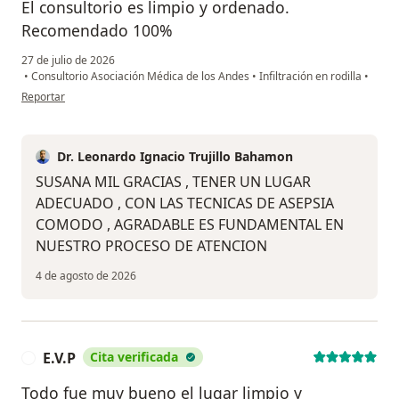
El consultorio es limpio y ordenado.
Recomendado 100%
27 de julio de 2026
•
Consultorio Asociación Médica de los Andes
•
Infiltración en rodilla
•
en opinión del usuario Susana
Reportar
Dr. Leonardo Ignacio Trujillo Bahamon
SUSANA MIL GRACIAS , TENER UN LUGAR
ADECUADO , CON LAS TECNICAS DE ASEPSIA
COMODO , AGRADABLE ES FUNDAMENTAL EN
NUESTRO PROCESO DE ATENCION
4 de agosto de 2026
E.V.P
Cita verificada
E
Todo fue muy bueno el lugar limpio y