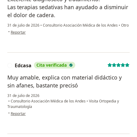
Las terapias sedativas han ayudado a disminuir
el dolor de cadera.
31 de julio de 2026
•
Consultorio Asociación Médica de los Andes
•
Otro
en opinión del usuario Mgh
•
Reportar
Edcasa
Cita verificada
E
Muy amable, explica con material didáctico y
sin afanes, bastante precisó
31 de julio de 2026
•
Consultorio Asociación Médica de los Andes
•
Visita Ortopedia y
Traumatología
en opinión del usuario Edcasa
•
Reportar