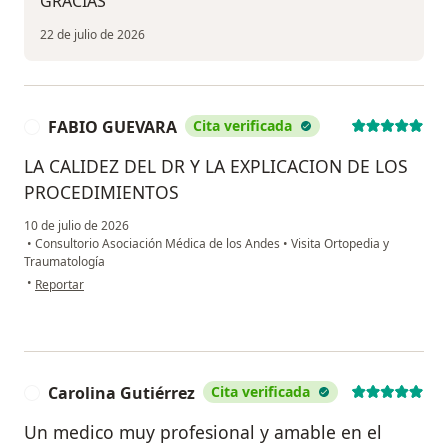
GRACIAS
22 de julio de 2026
FABIO GUEVARA
Cita verificada
F
LA CALIDEZ DEL DR Y LA EXPLICACION DE LOS
PROCEDIMIENTOS
10 de julio de 2026
•
Consultorio Asociación Médica de los Andes
•
Visita Ortopedia y
Traumatología
en opinión del usuario FABIO GUEVARA
•
Reportar
Carolina Gutiérrez
Cita verificada
C
Un medico muy profesional y amable en el