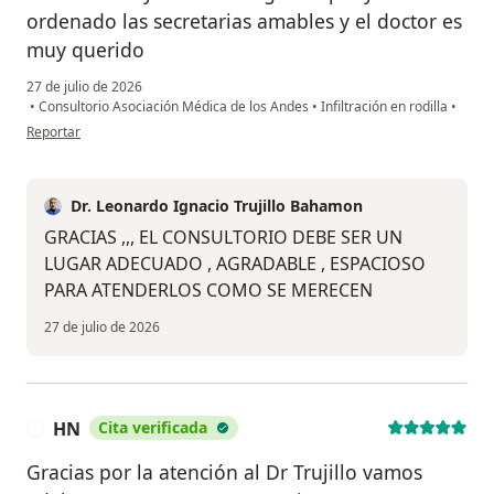
ordenado las secretarias amables y el doctor es
muy querido
27 de julio de 2026
•
Consultorio Asociación Médica de los Andes
•
Infiltración en rodilla
•
en opinión del usuario E.V.P
Reportar
Dr. Leonardo Ignacio Trujillo Bahamon
GRACIAS ,,, EL CONSULTORIO DEBE SER UN
LUGAR ADECUADO , AGRADABLE , ESPACIOSO
PARA ATENDERLOS COMO SE MERECEN
27 de julio de 2026
HN
Cita verificada
H
Gracias por la atención al Dr Trujillo vamos