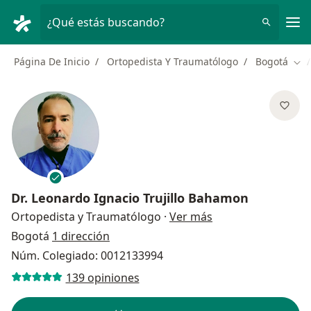
Men
¿Qué estás buscando?
Página De Inicio
Ortopedista Y Traumatólogo
Bogotá
Cam
Dr.
Leonardo Ignacio Trujillo Bahamon
sobre las especial
Ortopedista y Traumatólogo
·
Ver más
Bogotá
1 dirección
Núm. Colegiado: 0012133994
139 opiniones