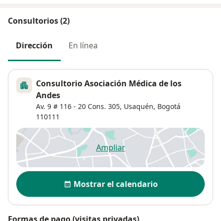
Consultorios (2)
Dirección
En línea
Consultorio Asociación Médica de los
Andes
Av. 9 # 116 ‐ 20 Cons. 305,
Usaquén
,
Bogotá
110111
Ampliar
se abre en una nueva pestañ
Disponibilidad
Mostrar el calendario
Formas de pago (visitas privadas)