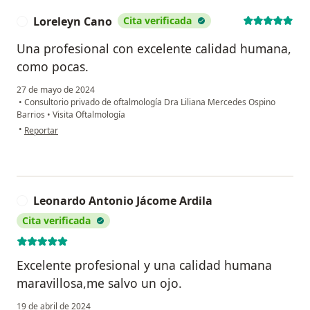
Loreleyn Cano
Cita verificada
L
Una profesional con excelente calidad humana,
como pocas.
27 de mayo de 2024
•
Consultorio privado de oftalmología Dra Liliana Mercedes Ospino
Barrios
•
Visita Oftalmología
en opinión del usuario Loreleyn Cano
•
Reportar
Leonardo Antonio Jácome Ardila
L
Cita verificada
Excelente profesional y una calidad humana
maravillosa,me salvo un ojo.
19 de abril de 2024