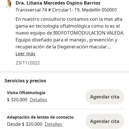
Dra. Liliana Mercedes Ospino Barrios
Transversal 74 # Circular1- 19, Medellín 050001
En nuestro consultorio contamos con la mas alta
gama en tecnología oftalmológica como lo es el
nuevo equipo de BIOFOTOMODULACION VALEDA.
Equipo diseñado para el manejo , prevención y
recuperación de la Degeneración macular
asociada a la edad , variedad seca, una de las
Leer más
principales causas de limitación visual en
23/11/2022
pacientes mayores de 50 años. Util también en
manejo de otras patologías como distrofias
Servicios y precios
maculares hereditarias, edemas de la retina,
alteración en visión de colores, neuropatías
Visita Oftalmología
postraumáticas.
Agendar cita
$ 320.000
Detalles
Adaptación de lentes de contacto
Agendar cita
Desde $ 320.000
Detalles