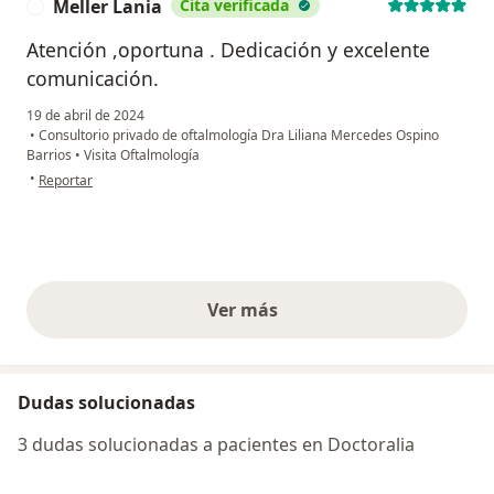
Meller Lania
Cita verificada
M
Atención ,oportuna . Dedicación y excelente
comunicación.
19 de abril de 2024
•
Consultorio privado de oftalmología Dra Liliana Mercedes Ospino
Barrios
•
Visita Oftalmología
en opinión del usuario Meller Lania
•
Reportar
Ver más
opiniones anteriores
Dudas solucionadas
3 dudas solucionadas a pacientes en Doctoralia