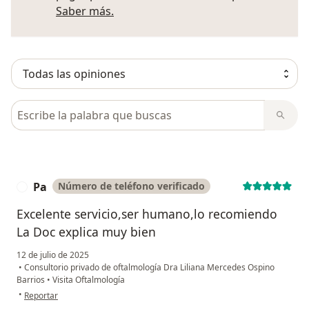
Más información sobre opiniones
Saber más.
Busca en opiniones
Pa
Número de teléfono verificado
P
Excelente servicio,ser humano,lo recomiendo
La Doc explica muy bien
12 de julio de 2025
•
Consultorio privado de oftalmología Dra Liliana Mercedes Ospino
Barrios
•
Visita Oftalmología
en opinión del usuario Pa
•
Reportar