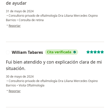
de ayudar
31 de mayo de 2024
•
Consultorio privado de oftalmología Dra Liliana Mercedes Ospino
Barrios
•
Consulta de retina
en opinión del usuario Sarith Mejía
•
Reportar
William Tabares
Cita verificada
W
Fui bien atendido y con explicación clara de mi
situación.
30 de mayo de 2024
•
Consultorio privado de oftalmología Dra Liliana Mercedes Ospino
Barrios
•
Visita Oftalmología
en opinión del usuario William Tabares
•
Reportar