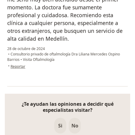
momento. La doctora fue sumamente
profesional y cuidadosa. Recomiendo esta
clínica a cualquier persona, especialmente a
otros extranjeros, que busquen un servicio de
alta calidad en Medellín.
28 de octubre de 2024
•
Consultorio privado de oftalmología Dra Liliana Mercedes Ospino
Barrios
•
Visita Oftalmología
en opinión del usuario Markus
•
Reportar
¿Te ayudan las opiniones a decidir qué
especialistas visitar?
Si
No