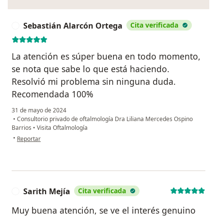
Sebastián Alarcón Ortega
Cita verificada
S
La atención es súper buena en todo momento,
se nota que sabe lo que está haciendo.
Resolvió mi problema sin ninguna duda.
Recomendada 100%
31 de mayo de 2024
•
Consultorio privado de oftalmología Dra Liliana Mercedes Ospino
Barrios
•
Visita Oftalmología
en opinión del usuario Sebastián Alarcón Ortega
•
Reportar
Sarith Mejía
Cita verificada
S
Muy buena atención, se ve el interés genuino