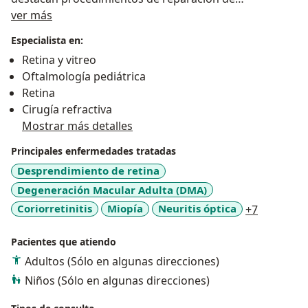
Acerca de mí
desprendimiento de retina complejo, traccional o
ver más
rematógeno, manejo integral del trauma y patología
Especialista en:
ocular urgente, cirugía de catarata , cirugía láser,
Retina y vitreo
tratamiento de afaquia y rehabilitación con implante
Oftalmología pediátrica
de lentes secundarios tipo artisan o de sutura escleral,
Retina
cirugía y evaluación de retinopatía de la prematuridad.
Cirugía refractiva
Disponibilidad para consulta programada y urgente.
Mostrar más detalles
capacitación en ayudas diagnósticas como angiografía
de campo amplio, ecografía ocular, tomografías de
Principales enfermedades tratadas
coherencia óptica macular y de nervio óptico,
Desprendimiento de retina
Realización de Biofotomodulación para manejo de
Degeneración Macular Adulta (DMA)
Degeneración macular asociada a la edad
a11y_sr_
Coriorretinitis
Miopía
Neuritis óptica
+7
Pacientes que atiendo
Adultos (Sólo en algunas direcciones)
Niños (Sólo en algunas direcciones)