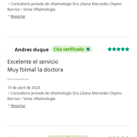
•
Consultorio privado de oftalmología Dra Liliana Mercedes Ospino
Barrios
•
Visita Oftalmología
en opinión del usuario Leonardo Antonio Jácome Ardila
•
Reportar
Andres duque
Cita verificada
A
Excelente el servicio
Muy folmal la doctora
……………
19 de abril de 2024
•
Consultorio privado de oftalmología Dra Liliana Mercedes Ospino
Barrios
•
Visita Oftalmología
en opinión del usuario Andres duque
•
Reportar