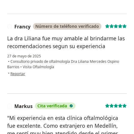
Francy
Número de teléfono verificado
F
La dra Liliana fue muy amable al brindarme las
recomendaciones segun su experiencia
27 de mayo de 2025
•
Consultorio privado de oftalmología Dra Liliana Mercedes Ospino
Barrios
•
Visita Oftalmología
en opinión del usuario Francy
•
Reportar
Markus
Cita verificada
M
"Mi experiencia en esta clínica oftalmológica
fue excelente. Como extranjero en Medellín,
me sentí muy bien atendido desde el primer