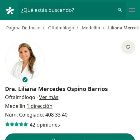
Men
¿Qué estás buscando?
Página De Inicio
Oftalmólogo
Medellín
Liliana Merced
Dra.
Liliana Mercedes Ospino Barrios
sobre las especializaciones
Oftalmólogo
·
Ver más
Medellín
1 dirección
Núm. Colegiado: 408 33 40
42 opiniones