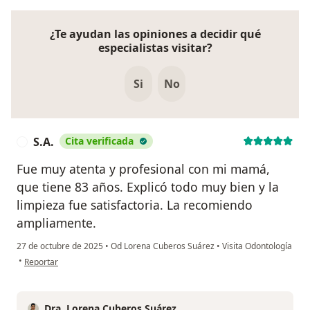
¿Te ayudan las opiniones a decidir qué
especialistas visitar?
Si
No
S.A.
Cita verificada
S
Fue muy atenta y profesional con mi mamá,
que tiene 83 años. Explicó todo muy bien y la
limpieza fue satisfactoria. La recomiendo
ampliamente.
27 de octubre de 2025
•
Od Lorena Cuberos Suárez
•
Visita Odontología
en opinión del usuario S.A.
•
Reportar
Dra. Lorena Cuberos Suárez