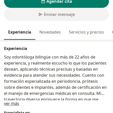
Agendar cita
Enviar mensaje
Experiencia
Novedades
Servicios y precios
Experiencia
Soy odontóloga bilingüe con más de 22 años de
experiencia, y realmente escucho lo que los pacientes
desean, aplicando técnicas precisas y basadas en
evidencia para atender sus necesidades. Cuento con
formación especializada en periodoncia, prótesis
sobre dientes e implantes, además de certificación en
el manejo de emergencias médicas en consulta. Mi
trayectoria diversa enriquece la forma en que me
Acerca de mí
ver más
conecto con pacientes y equipos, combinando ciencia,
arte y empatía para brindar una atención integral,
Especialista en: