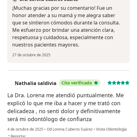
¡Muchas gracias por su comentario! Fue un
honor atender a su mamá y me alegra saber
que se sintieron cómodos durante la consulta.
Me esfuerzo por brindar una atención clara,
respetuosa y cuidadosa, especialmente con
nuestros pacientes mayores.
27 de octubre de 2025
Nathalia saldivia
Cita verificada
N
La Dra. Lorena me atendió puntualmente. Me
explicó lo que me iba a hacer y me trató con
delicadeza , no senti dolor y definitivamente
será mi odontólogo de confianza
4 de octubre de 2025
•
Od Lorena Cuberos Suárez
•
Visita Odontología
en opinión del usuario Nathalia saldivia
•
Reportar