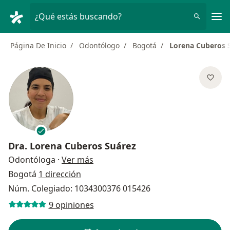
Men
¿Qué estás buscando?
Página De Inicio
Odontólogo
Bogotá
Lorena Cuberos 
Dra.
Lorena Cuberos Suárez
sobre las especializaciones
Odontóloga
·
Ver más
Bogotá
1 dirección
Núm. Colegiado: 1034300376 015426
9 opiniones