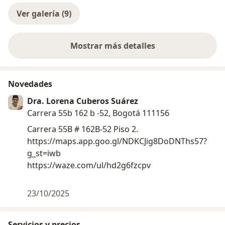
Ver galería (9)
Mostrar más detalles
sobre la experiencia
Novedades
Dra. Lorena Cuberos Suárez
Carrera 55b 162 b -52, Bogotá 111156
Carrera 55B # 162B-52 Piso 2.
https://maps.app.goo.gl/NDKCJig8DoDNThs57?
g_st=iwb
https://waze.com/ul/hd2g6fzcpv
23/10/2025
Servicios y precios