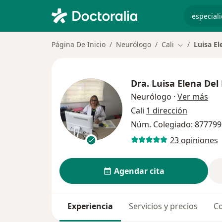
especiali
Página De Inicio
Neurólogo
Cali
Luisa El
Cambiar de c
Dra.
Luisa Elena Del
sob
Neurólogo
·
Ver más
Cali
1 dirección
Núm. Colegiado: 877799
23 opiniones
Agendar cita
Experiencia
Servicios y precios
Co