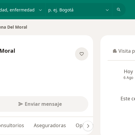
dad, enfermedad o nombre
p. ej. Bogotá
ena Del Moral
iudad
 Moral
Visita 
Visita p
re las especializaciones
Hoy
6 Ago
Este c
Enviar mensaje
nsultorios
Aseguradoras
Opiniones (23)
Dudas 