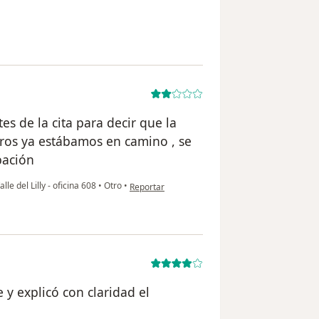
rio Greysi
s de la cita para decir que la
tros ya estábamos en camino , se
pación
en opinión del usuario María Jiménez
le del Lilly - oficina 608
•
Otro
•
Reportar
 y explicó con claridad el