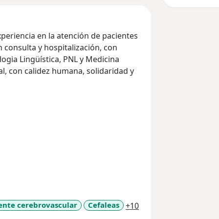
periencia en la atención de pacientes
n consulta y hospitalización, con
gia Lingüística, PNL y Medicina
l, con calidez humana, solidaridad y
a11y_sr_more_diseas
ente cerebrovascular
Cefaleas
+10