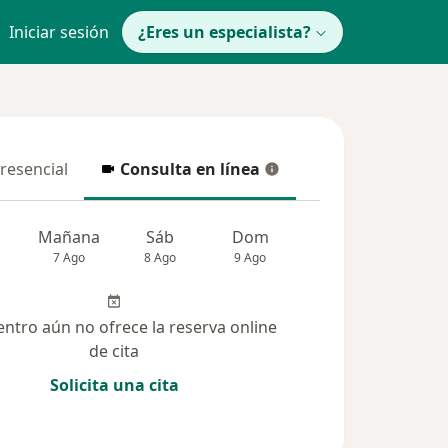
Iniciar sesión
¿Eres un especialista?
presencial
Consulta en línea
resencial
Consulta en línea
Mañana
Sáb
Dom
Lun
Mar
7 Ago
8 Ago
9 Ago
10 Ago
11 Ag
entro aún no ofrece la reserva online
de cita
Solicita una cita
solucionadas (29)