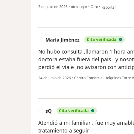
en opinión del usua
3 de julio de 2026
•
otro lugar
•
Otro
•
Reportar
María Jiménez
Cita verificada
M
No hubo consulta ,llamaron 1 hora ante
doctora estaba fuera del país , y noso
perdió el viaje ,no avisaron con antici
24 de junio de 2026
•
Centro Comercial Holguines Torre Val
sQ
Cita verificada
S
Atendió a mi familiar , fue muy amable
tratamiento a seguir