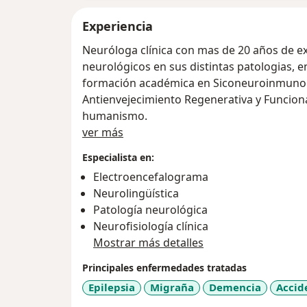
Experiencia
Neuróloga clínica con mas de 20 años de ex
neurológicos en sus distintas patologias, e
formación académica en Siconeuroinmunolo
Antienvejecimiento Regenerativa y Funciona
humanismo.
Acerca de mí
ver más
Especialista en:
Electroencefalograma
Neurolingüística
Patología neurológica
Neurofisiología clínica
Mostrar más detalles
Principales enfermedades tratadas
Epilepsia
Migraña
Demencia
Accid