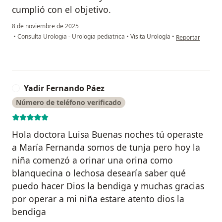
cumplió con el objetivo.
8 de noviembre de 2025
en opinión del u
•
Consulta Urologia - Urologia pediatrica
•
Visita Urología
•
Reportar
Yadir Fernando Páez
Y
Número de teléfono verificado
Hola doctora Luisa Buenas noches tú operaste
a María Fernanda somos de tunja pero hoy la
niña comenzó a orinar una orina como
blanquecina o lechosa desearía saber qué
puedo hacer Dios la bendiga y muchas gracias
por operar a mi niña estare atento dios la
bendiga