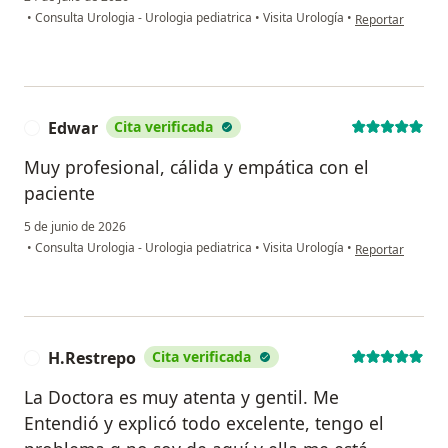
en opinión del u
•
Consulta Urologia - Urologia pediatrica
•
Visita Urología
•
Reportar
Edwar
Cita verificada
E
Muy profesional, cálida y empática con el
paciente
5 de junio de 2026
en opinión del u
•
Consulta Urologia - Urologia pediatrica
•
Visita Urología
•
Reportar
H.Restrepo
Cita verificada
H
La Doctora es muy atenta y gentil. Me
Entendió y explicó todo excelente, tengo el