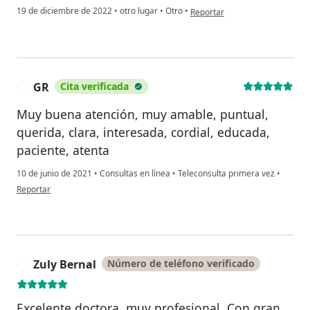
en opinión del usuario Yadir F
19 de diciembre de 2022
•
otro lugar
•
Otro
•
Reportar
GR
Cita verificada
G
Muy buena atención, muy amable, puntual,
querida, clara, interesada, cordial, educada,
paciente, atenta
10 de junio de 2021
•
Consultas en línea
•
Teleconsulta primera vez
•
en opinión del usuario GR
Reportar
Zuly Bernal
Número de teléfono verificado
Z
Excelente doctora, muy profesional. Con gran