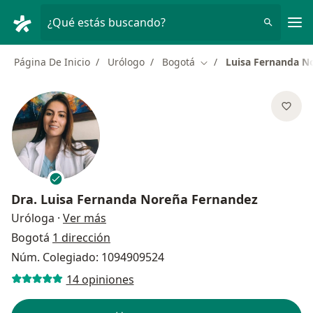
Men
¿Qué estás buscando?
Página De Inicio
Urólogo
Bogotá
Luisa Fernanda N
Cambiar de ciudad
Dra.
Luisa Fernanda Noreña Fernandez
sobre las especializaciones
Uróloga
·
Ver más
Bogotá
1 dirección
Núm. Colegiado: 1094909524
14 opiniones