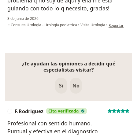
problema q no soy de aquí y ella me está
guiando con todo lo q necesito, gracias!
3 de junio de 2026
en opinión del u
•
Consulta Urologia - Urologia pediatrica
•
Visita Urología
•
Reportar
¿Te ayudan las opiniones a decidir qué
especialistas visitar?
Si
No
F.Rodriguez
Cita verificada
F
Profesional con sentido humano.
Puntual y efectiva en el diagnostico