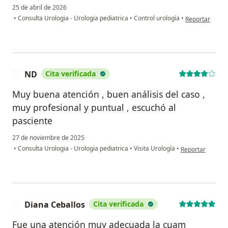
25 de abril de 2026
en opinión del 
•
Consulta Urologia - Urologia pediatrica
•
Control urología
•
Reportar
ND
Cita verificada
N
Muy buena atención , buen análisis del caso ,
muy profesional y puntual , escuchó al
pasciente
27 de noviembre de 2025
en opinión del u
•
Consulta Urologia - Urologia pediatrica
•
Visita Urología
•
Reportar
Diana Ceballos
Cita verificada
D
Fue una atención muy adecuada la cuam