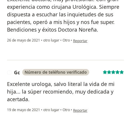
experiencia como cirujana Urológica. Siempre
dispuesta a escuchar las inquietudes de sus
pacientes, operó a mis hijos y nos fue super.
Bendiciones y éxitos Doctora Noreña.
en opinión del usuario Zuly Bernal
26 de mayo de 2021
•
otro lugar
•
Otro
•
Reportar
Gc
Número de teléfono verificado
G
Excelente urologa, salvo literal la vida de mi
hija... la súper recomiendo, muy dedicada y
acertada.
en opinión del usuario Gc
19 de mayo de 2021
•
otro lugar
•
Otro
•
Reportar