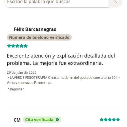
Félix Barcasnegras
F
Número de teléfono verificado
Excelente atención y explicación detallada del
problema. La mejoría fue extraordinaria.
29 de julio de 2026
•
LAVERDE FISIOTERAPIA Clinica medellin del poblado consultorio 604
•
Visitas sucesivas Fisioterapia
en opinión del usuario Félix Barcasnegras
•
Reportar
CM
Cita verificada
C