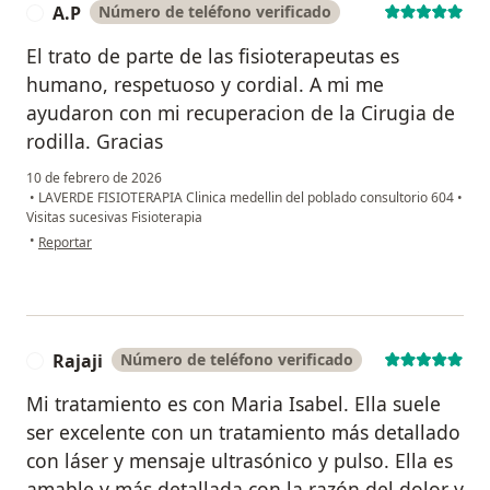
A.P
Número de teléfono verificado
A
El trato de parte de las fisioterapeutas es
humano, respetuoso y cordial. A mi me
ayudaron con mi recuperacion de la Cirugia de
rodilla. Gracias
10 de febrero de 2026
•
LAVERDE FISIOTERAPIA Clinica medellin del poblado consultorio 604
•
Visitas sucesivas Fisioterapia
en opinión del usuario A.P
•
Reportar
Rajaji
Número de teléfono verificado
R
Mi tratamiento es con Maria Isabel. Ella suele
ser excelente con un tratamiento más detallado
con láser y mensaje ultrasónico y pulso. Ella es
amable y más detallada con la razón del dolor y