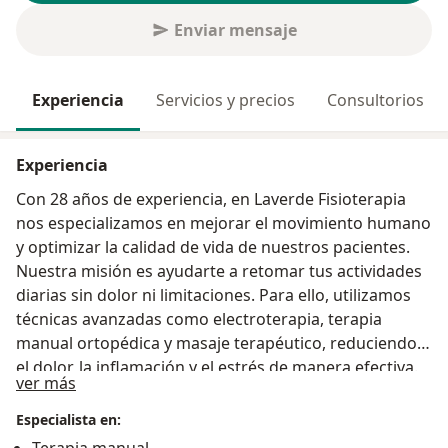
Enviar mensaje
Experiencia
Servicios y precios
Consultorios
Experiencia
Con 28 años de experiencia, en Laverde Fisioterapia
nos especializamos en mejorar el movimiento humano
y optimizar la calidad de vida de nuestros pacientes.
Nuestra misión es ayudarte a retomar tus actividades
diarias sin dolor ni limitaciones. Para ello, utilizamos
técnicas avanzadas como electroterapia, terapia
manual ortopédica y masaje terapéutico, reduciendo
el dolor, la inflamación y el estrés de manera efectiva.
Acerca de mí
ver más
Diseñamos planes de tratamiento personalizados, y
combinamos conocimiento especializado con un trato
Especialista en:
empático y cercano, guiándote en cada paso de tu