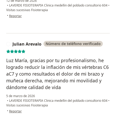
12 de marzo de 2026
•
LAVERDE FISIOTERAPIA Clinica medellin del poblado consultorio 604
•
Visitas sucesivas Fisioterapia
en opinión del usuario Sebastián
•
Reportar
Julian Arevalo
Número de teléfono verificado
J
Luz María, gracias por tu profesionalismo, he
logrado reducir la inflación de mis vértebras C6
aC7 y como resultados el dolor de mi brazo y
muñeca derecha, mejorando mi movilidad y
dándome calidad de vida
5 de marzo de 2026
•
LAVERDE FISIOTERAPIA Clinica medellin del poblado consultorio 604
•
Visitas sucesivas Fisioterapia
en opinión del usuario Julian Arevalo
•
Reportar