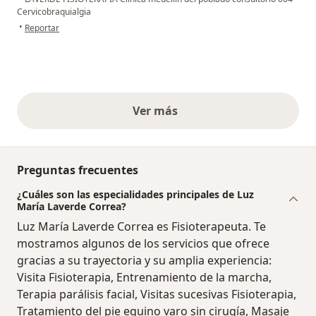
Cervicobraquialgia
en opinión del usuario Isabel
•
Reportar
Ver más
opiniones anteriores
Preguntas frecuentes
¿Cuáles son las especialidades principales de Luz
María Laverde Correa?
Luz María Laverde Correa es Fisioterapeuta. Te
mostramos algunos de los servicios que ofrece
gracias a su trayectoria y su amplia experiencia:
Visita Fisioterapia, Entrenamiento de la marcha,
Terapia parálisis facial, Visitas sucesivas Fisioterapia,
Tratamiento del pie equino varo sin cirugía, Masaje