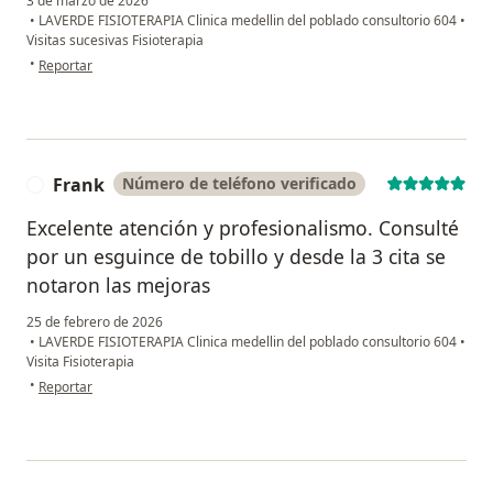
3 de marzo de 2026
•
LAVERDE FISIOTERAPIA Clinica medellin del poblado consultorio 604
•
Visitas sucesivas Fisioterapia
en opinión del usuario AJ
•
Reportar
Frank
Número de teléfono verificado
F
Excelente atención y profesionalismo. Consulté
por un esguince de tobillo y desde la 3 cita se
notaron las mejoras
25 de febrero de 2026
•
LAVERDE FISIOTERAPIA Clinica medellin del poblado consultorio 604
•
Visita Fisioterapia
en opinión del usuario Frank
•
Reportar