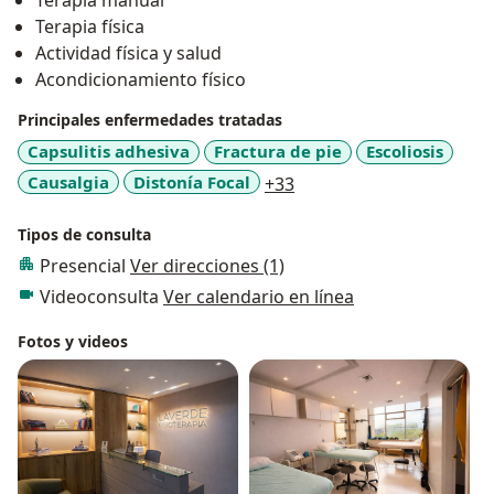
Terapia manual
recuperación hasta lograr una rehabilitación
Terapia física
completa.
Actividad física y salud
Acondicionamiento físico
Principales enfermedades tratadas
Capsulitis adhesiva
Fractura de pie
Escoliosis
a11y_sr_more_diseases
Causalgia
Distonía Focal
+33
Tipos de consulta
Presencial
Ver direcciones (1)
Videoconsulta
Ver calendario en línea
Fotos y videos