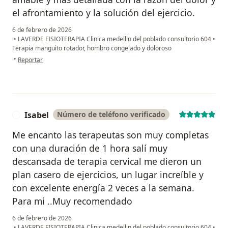
el afrontamiento y la solución del ejercicio.
6 de febrero de 2026
•
LAVERDE FISIOTERAPIA Clinica medellin del poblado consultorio 604
•
Terapia manguito rotador, hombro congelado y doloroso
en opinión del usuario Rajaji
•
Reportar
Isabel
Número de teléfono verificado
I
Me encanto las terapeutas son muy completas
con una duración de 1 hora salí muy
descansada de terapia cervical me dieron un
plan casero de ejercicios, un lugar increíble y
con excelente energía 2 veces a la semana.
Para mi ..Muy recomendado
6 de febrero de 2026
•
LAVERDE FISIOTERAPIA Clinica medellin del poblado consultorio 604
•