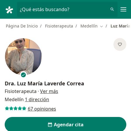
Men
¿Qué estás buscando?
Página De Inicio
Fisioterapeuta
Medellín
Luz María
Cambiar de ciu
Dra.
Luz María Laverde Correa
sobre las especializaciones
Fisioterapeuta
·
Ver más
Medellín
1 dirección
67 opiniones
Agendar cita