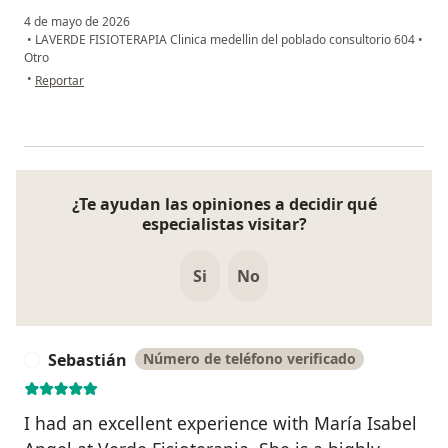
4 de mayo de 2026
•
LAVERDE FISIOTERAPIA Clinica medellin del poblado consultorio 604
•
Otro
en opinión del usuario M.Y
•
Reportar
¿Te ayudan las opiniones a decidir qué
especialistas visitar?
Si
No
Sebastián
Número de teléfono verificado
S
I had an excellent experience with María Isabel