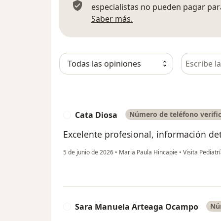
especialistas no pueden pagar para
Más información sobre
Saber más.
Busca en 
Cata Diosa
Número de teléfono verifi
C
Excelente profesional, información de
5 de junio de 2026
•
Maria Paula Hincapie
•
Visita Pediatr
Sara Manuela Arteaga Ocampo
Nú
S