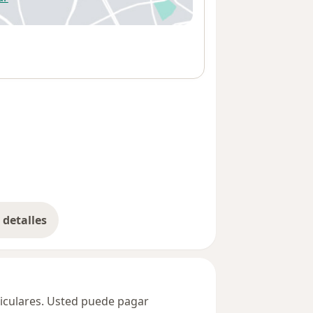
 abre en una nueva pestaña
detalles
bre la dirección
ticulares. Usted puede pagar