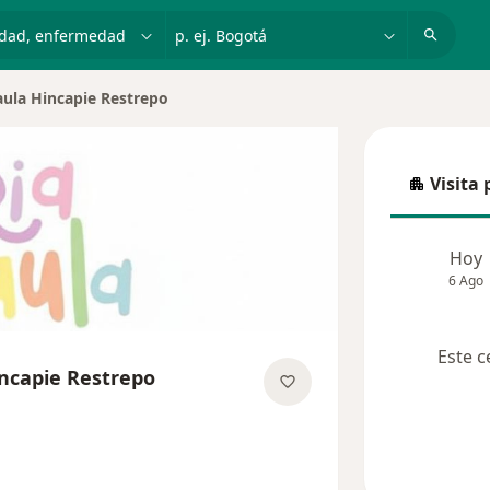
dad, enfermedad o nombre
p. ej. Bogotá
aula Hincapie Restrepo
Visita 
Visita p
Hoy
6 Ago
Este c
ncapie Restrepo
 las especializaciones