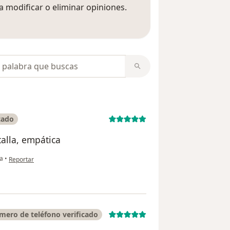
 modificar o eliminar opiniones.
 opiniones
opiniones
cado
talla, empática
en opinión del usuario Cata Diosa
ía
•
Reportar
mero de teléfono verificado