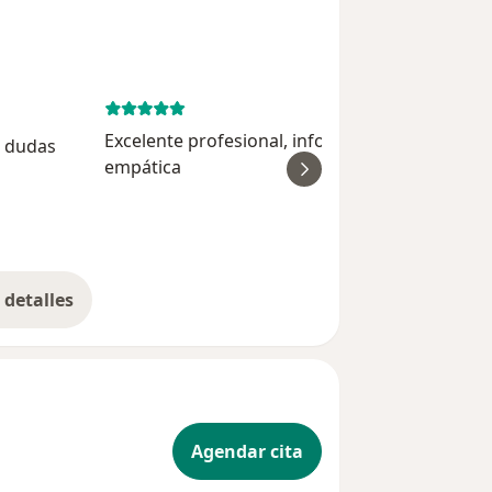
June 5, 
Excelente profesional, información detalla,
s dudas
empática
ver
Cata D
detalles
bre la experiencia
Agendar cita