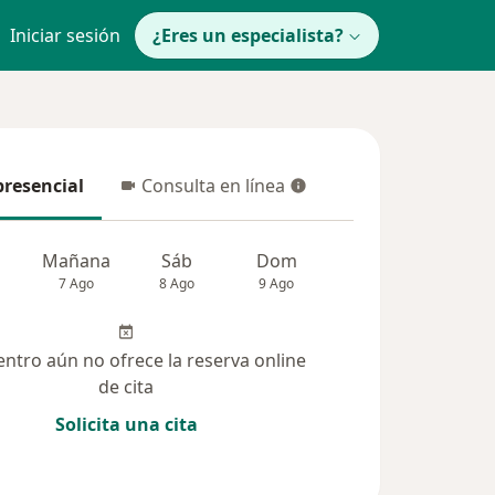
Iniciar sesión
¿Eres un especialista?
presencial
Consulta en línea
resencial
Consulta en línea
Mañana
Sáb
Dom
Lun
Mar
7 Ago
8 Ago
9 Ago
10 Ago
11 Ag
entro aún no ofrece la reserva online
de cita
Solicita una cita