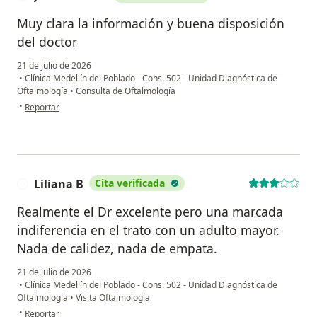
Muy clara la información y buena disposición
del doctor
21 de julio de 2026
•
Clínica Medellín del Poblado - Cons. 502 - Unidad Diagnóstica de
Oftalmología
•
Consulta de Oftalmología
en opinión del usuario Juan Esteban
•
Reportar
Liliana B
Cita verificada
L
Realmente el Dr excelente pero una marcada
indiferencia en el trato con un adulto mayor.
Nada de calidez, nada de empata.
21 de julio de 2026
•
Clínica Medellín del Poblado - Cons. 502 - Unidad Diagnóstica de
Oftalmología
•
Visita Oftalmología
en opinión del usuario Liliana B
•
Reportar