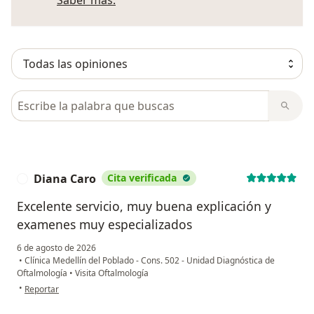
Busca en opiniones
Diana Caro
Cita verificada
D
Excelente servicio, muy buena explicación y
examenes muy especializados
6 de agosto de 2026
•
Clínica Medellín del Poblado - Cons. 502 - Unidad Diagnóstica de
Oftalmología
•
Visita Oftalmología
en opinión del usuario Diana Caro
•
Reportar