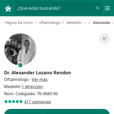
Men
¿Qué estás buscando?
Página De Inicio
Oftalmólogo
Medellín
Alexander 
Cambiar de ciuda
Dr.
Alexander Lozano Rendon
sobre las especializaciones
Oftalmólogo
·
Ver más
Medellín
1 dirección
Núm. Colegiado: 76-0683-96
411 opiniones