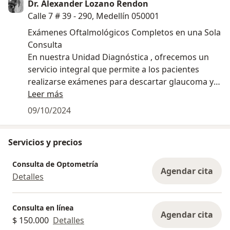
Dr. Alexander Lozano Rendon
Calle 7 # 39 - 290, Medellín 050001
Exámenes Oftalmológicos Completos en una Sola
Consulta
En nuestra Unidad Diagnóstica , ofrecemos un
servicio integral que permite a los pacientes
realizarse exámenes para descartar glaucoma y
patologías retinianas durante la misma consulta.
Leer más
Esta práctica no solo mejora la experiencia del
09/10/2024
paciente al evitar múltiples visitas, sino que
también facilita un diagnóstico más rápido y
Servicios y precios
efectivo . Logrando evaluar de manera exhaustiva
la salud ocular del paciente y ofrecer un
Consulta de Optometría
tratamiento adecuado sin demoras. Esto es
Agendar cita
Detalles
especialmente crucial en el caso del glaucoma,
donde el tiempo es fundamental para preservar
la visión. Además, la detección temprana de
Consulta en línea
Agendar cita
patologías retinianas puede prevenir
$ 150.000
Detalles
complicaciones serias que podrían afectar la