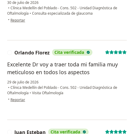
30 de julio de 2026
•
Clínica Medellín del Poblado - Cons. 502 - Unidad Diagnóstica de
Oftalmología
•
Consulta especializada de glaucoma
en opinión del usuario Amparo del socorro
•
Reportar
Orlando Florez
Cita verificada
O
Excelente Dr voy a traer toda mi familia muy
meticuloso en todos los aspectos
29 de julio de 2026
•
Clínica Medellín del Poblado - Cons. 502 - Unidad Diagnóstica de
Oftalmología
•
Visita Oftalmología
en opinión del usuario Orlando Florez
•
Reportar
Juan Esteban
Cita verificada
J