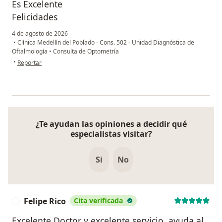
Es Excelente
Felicidades
4 de agosto de 2026
•
Clínica Medellín del Poblado - Cons. 502 - Unidad Diagnóstica de
Oftalmología
•
Consulta de Optometría
en opinión del usuario Rene Gonzalez
•
Reportar
¿Te ayudan las opiniones a decidir qué
especialistas visitar?
Si
No
Felipe Rico
Cita verificada
F
Excelente Doctor y excelente servicio, ayuda al