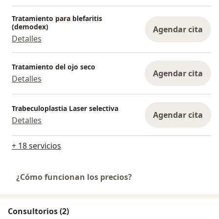
calidad de vida.
Tratamiento para blefaritis
Nuestro equipo de profesionales está capacitado
(demodex)
Agendar cita
para llevar a cabo estas evaluaciones de forma
Detalles
eficiente y con tecnología de vanguardia,
asegurando resultados precisos y un
Tratamiento del ojo seco
seguimiento adecuado. Al centralizar estos
Agendar cita
Detalles
exámenes, no solo ahorramos tiempo, sino que
también brindamos un enfoque más integral y
personalizado a la salud ocular de nuestros
Trabeculoplastia Laser selectiva
Agendar cita
pacientes.
Detalles
+ 18 servicios
¿Cómo funcionan los precios?
Consultorios (2)