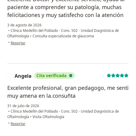
paciente a comprender su patología, muchas
felicitaciones y muy satisfecho con la atención
3 de agosto de 2026
•
Clínica Medellín del Poblado - Cons. 502 - Unidad Diagnóstica de
Oftalmología
•
Consulta especializada de glaucoma
en opinión del usuario Felipe Rico
•
Reportar
Angela
Cita verificada
A
Excelente profesional, gran pedagogo, me senti
muy amena en la.consuñta
31 de julio de 2026
•
Clínica Medellín del Poblado - Cons. 502 - Unidad Diagnóstica de
Oftalmología
•
Visita Oftalmología
en opinión del usuario Angela
•
Reportar