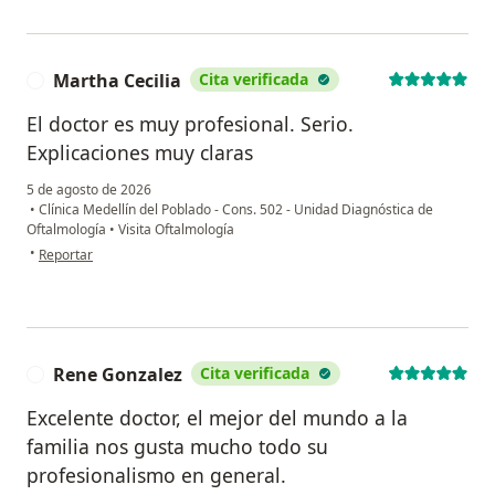
Martha Cecilia
Cita verificada
M
El doctor es muy profesional. Serio.
Explicaciones muy claras
5 de agosto de 2026
•
Clínica Medellín del Poblado - Cons. 502 - Unidad Diagnóstica de
Oftalmología
•
Visita Oftalmología
en opinión del usuario Martha Cecilia
•
Reportar
Rene Gonzalez
Cita verificada
R
Excelente doctor, el mejor del mundo a la
familia nos gusta mucho todo su
profesionalismo en general.