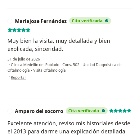
Mariajose Fernández
Cita verificada
M
Muy bien la visita, muy detallada y bien
explicada, sinceridad.
31 de julio de 2026
•
Clínica Medellín del Poblado - Cons. 502 - Unidad Diagnóstica de
Oftalmología
•
Visita Oftalmología
en opinión del usuario Mariajose Fernández
•
Reportar
Amparo del socorro
Cita verificada
A
Excelente atención, reviso mis historiales desde
el 2013 para darme una explicación detallada