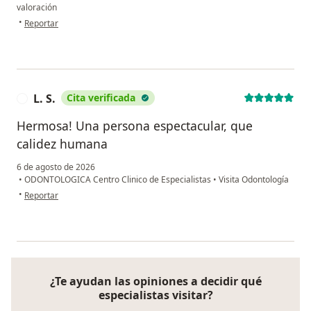
valoración
en opinión del usuario Constanza Barón C
•
Reportar
L. S.
Cita verificada
L
Hermosa! Una persona espectacular, que
calidez humana
6 de agosto de 2026
•
ODONTOLOGICA Centro Clinico de Especialistas
•
Visita Odontología
en opinión del usuario L. S.
•
Reportar
¿Te ayudan las opiniones a decidir qué
especialistas visitar?