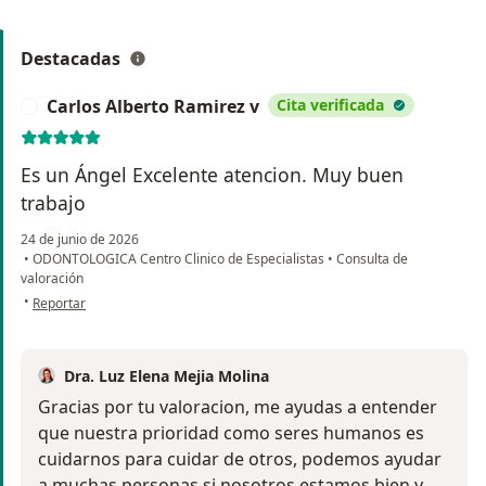
Destacadas
Carlos Alberto Ramirez v
Cita verificada
C
Es un Ángel Excelente atencion. Muy buen
trabajo
24 de junio de 2026
•
ODONTOLOGICA Centro Clinico de Especialistas
•
Consulta de
valoración
en opinión del usuario Carlos Alberto Ramirez v
•
Reportar
Dra. Luz Elena Mejia Molina
Gracias por tu valoracion, me ayudas a entender
que nuestra prioridad como seres humanos es
cuidarnos para cuidar de otros, podemos ayudar
a muchas personas si nosotros estamos bien y