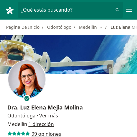
Men
¿Qué estás buscando?
Página De Inicio
Odontólogo
Medellín
Luz Elena Me
Cambiar de ciuda
Dra.
Luz Elena Mejia Molina
sobre las especializaciones
Odontóloga
·
Ver más
Medellín
1 dirección
99 opiniones