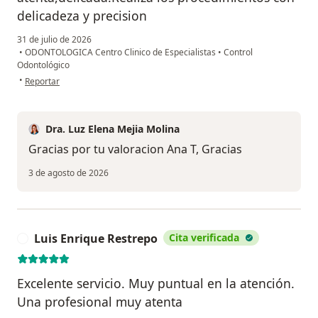
delicadeza y precision
31 de julio de 2026
•
ODONTOLOGICA Centro Clinico de Especialistas
•
Control
Odontológico
en opinión del usuario Ana Teresa Torres M
•
Reportar
Dra. Luz Elena Mejia Molina
Gracias por tu valoracion Ana T, Gracias
3 de agosto de 2026
Luis Enrique Restrepo
Cita verificada
L
Excelente servicio. Muy puntual en la atención.
Una profesional muy atenta