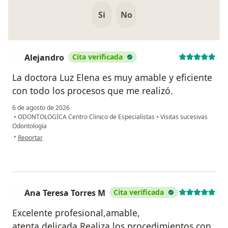
Si
No
Alejandro
Cita verificada
A
La doctora Luz Elena es muy amable y eficiente
con todo los procesos que me realizó.
6 de agosto de 2026
•
ODONTOLOGICA Centro Clinico de Especialistas
•
Visitas sucesivas
Odontología
en opinión del usuario Alejandro
•
Reportar
Ana Teresa Torres M
Cita verificada
A
Excelente profesional,amable,
atenta,delicada.Realiza los procedimientos con