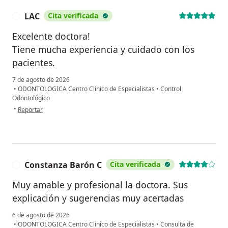
LAC
Cita verificada
L
Excelente doctora!
Tiene mucha experiencia y cuidado con los
pacientes.
7 de agosto de 2026
•
ODONTOLOGICA Centro Clinico de Especialistas
•
Control
Odontológico
en opinión del usuario LAC
•
Reportar
Constanza Barón C
Cita verificada
C
Muy amable y profesional la doctora. Sus
explicación y sugerencias muy acertadas
6 de agosto de 2026
•
ODONTOLOGICA Centro Clinico de Especialistas
•
Consulta de