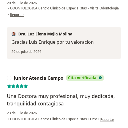
29 de julio de 2026
•
ODONTOLOGICA Centro Clinico de Especialistas
•
Visita Odontología
en opinión del usuario Luis Enrique Restrepo
•
Reportar
Dra. Luz Elena Mejia Molina
Gracias Luis Enrique por tu valoracion
29 de julio de 2026
Junior Atencia Campo
Cita verificada
J
Una Doctora muy profesional, muy dedicada,
tranquilidad contagiosa
23 de julio de 2026
en opinión del us
•
ODONTOLOGICA Centro Clinico de Especialistas
•
Otro
•
Reportar