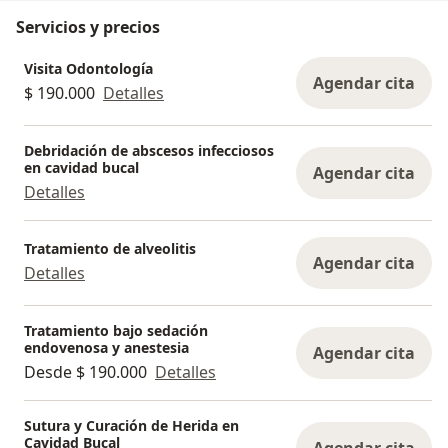
desapercibidas, pero impiden que el cuerpo
Servicios y precios
reciba el oxígeno que necesita.
Como consecuencia, el cerebro se ve obligado a
Visita Odontología
despertarse de forma parcial para volver a
Agendar cita
$ 190.000
Detalles
respirar, interrumpiendo el sueño profundo,
aunque la persona no sea consciente de ello.
Debridación de abscesos infecciosos
¿Cómo afecta la apnea del sueño a tu salud?
en cavidad bucal
Agendar cita
Cuando no respiramos bien durante la noche, el
Detalles
cuerpo no se oxigena adecuadamente. Con el
tiempo, esto puede manifestarse en:
• Cansancio constante, incluso después de dormir
Tratamiento de alveolitis
Agendar cita
varias horas
Detalles
• Sueño durante el día y falta de energía
• Dificultad para concentrarse o problemas de
Tratamiento bajo sedación
memoria
endovenosa y anestesia
Agendar cita
• Cambios en el estado de ánimo, como
Desde $ 190.000
Detalles
irritabilidad o ansiedad
• Mayor riesgo de problemas cardiovasculares y
Sutura y Curación de Herida en
presión arterial alta
Cavidad Bucal
Agendar cita