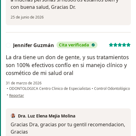
con buena salud, Gracias Dr.
25 de junio de 2026
Jennifer Guzmán
Cita verificada
J
La dra tiene un don de gente, y sus tratamientos
son 100% efectivos confío en si manejo clínico y
cosmético de mi salud oral
31 de marzo de 2026
•
ODONTOLOGICA Centro Clinico de Especialistas
•
Control Odontológico
en opinión del usuario Jennifer Guzmán
•
Reportar
Dra. Luz Elena Mejia Molina
Gracias Dra, gracias por tu gentil recomendacion,
Gracias