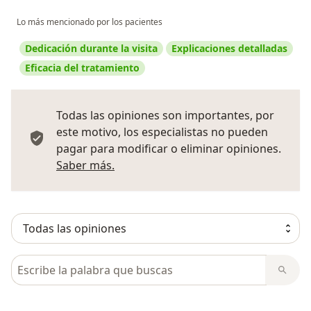
el Ser te acompañamos con una visión integral,
Lo más mencionado por los pacientes
humana y consciente, ayudándote a encontrar
soluciones cómodas, efectivas y adaptadas a ti.
Dedicación durante la visita
Explicaciones detalladas
Si roncas, te despiertas cansado o sientes que tu
Eficacia del tratamiento
descanso no es reparador, podemos ayudarte.
Dormir bien es vivir mejor.
Tu descanso también es salud.
Todas las opiniones son importantes, por
Luz Elena Mejia M.
este motivo, los especialistas no pueden
Odontologa
pagar para modificar o eliminar opiniones.
Más información sobre opiniones
Saber más.
Busca en opiniones