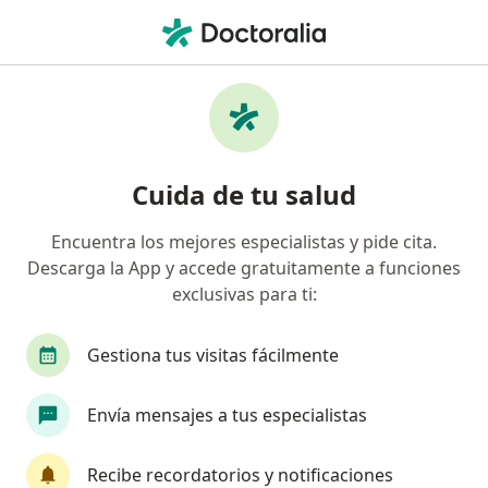
Men
Neurólogo
Filtros
Seguro
Mapa
Neurólogos
Cuida de tu salud
Encuentra los mejores especialistas y pide cita.
Elige la ciudad en la que buscas al especialista
Descarga la App y accede gratuitamente a funciones
Bogotá
Medellín
Cali
Barranquilla
exclusivas para ti:
Gestiona tus visitas fácilmente
Envía mensajes a tus especialistas
Recibe recordatorios y notificaciones