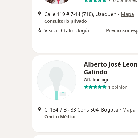
716 opiniones
Calle 119 # 7-14 (718), Usaquen
•
Mapa
Consultorio privado
Visita Oftalmología
Precio sin es
Alberto José Leon
Galindo
Oftalmólogo
1 opinión
Cl 134 7 B - 83 Cons 504, Bogotá
•
Mapa
Centro Médico