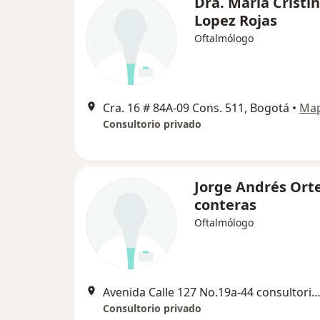
Dra. Maria Cristi
Lopez Rojas
Oftalmólogo
Cra. 16 # 84A-09 Cons. 511, Bogotá
•
Ma
Consultorio privado
Jorge Andrés Ort
conteras
Oftalmólogo
Avenida Calle 127 No.19a-44 consultorio 611 (Edificio Acomedica II), 
Consultorio privado