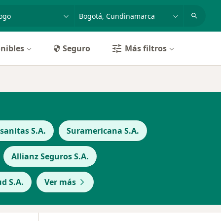
dad, enfermedad o nombre
p. ej. Bogotá
nibles
Seguro
Más filtros
anitas S.A.
Suramericana S.A.
Allianz Seguros S.A.
d S.A.
Ver más