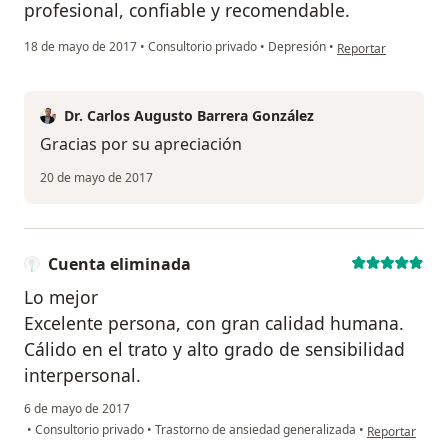
profesional, confiable y recomendable.
en opinión del usua
18 de mayo de 2017
•
Consultorio privado
•
Depresión
•
Reportar
Dr. Carlos Augusto Barrera González
Gracias por su apreciación
20 de mayo de 2017
Cuenta eliminada
Lo mejor
Excelente persona, con gran calidad humana.
Cálido en el trato y alto grado de sensibilidad
interpersonal.
6 de mayo de 2017
en opinión del
•
Consultorio privado
•
Trastorno de ansiedad generalizada
•
Reportar