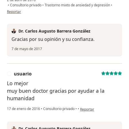
•
Consultorio privado
•
Trastorno mixto de ansiedad y depresión
•
en opinión del usuario Cuenta eliminada
Reportar
Dr. Carlos Augusto Barrera González
Gracias por su opinión y su confianza.
7 de mayo de 2017
usuario
U
Lo mejor
muy buen doctor gracias por ayudar a la
humanidad
en opinión del usuario usuario
17 de enero de 2016
•
Consultorio privado
•
•
Reportar
Dr. Carlos Augusto Barrera González