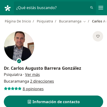
Men
¿Qué estás buscando?
Página De Inicio
Psiquiatra
Bucaramanga
Carlos A
Cambiar de ci
Dr.
Carlos Augusto Barrera González
sobre las especializaciones
Psiquiatra
·
Ver más
Bucaramanga
2 direcciones
8 opiniones
Información de contacto