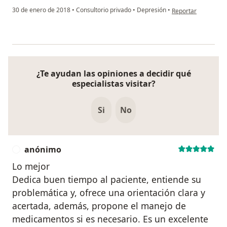
en opinión del usu
30 de enero de 2018
•
Consultorio privado
•
Depresión
•
Reportar
¿Te ayudan las opiniones a decidir qué
especialistas visitar?
Si
No
anónimo
A
Lo mejor
Dedica buen tiempo al paciente, entiende su
problemática y, ofrece una orientación clara y
acertada, además, propone el manejo de
medicamentos si es necesario. Es un excelente