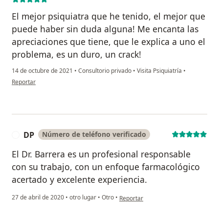
El mejor psiquiatra que he tenido, el mejor que
puede haber sin duda alguna! Me encanta las
apreciaciones que tiene, que le explica a uno el
problema, es un duro, un crack!
14 de octubre de 2021
•
Consultorio privado
•
Visita Psiquiatría
•
en opinión del usuario Camilo V
Reportar
DP
Número de teléfono verificado
D
El Dr. Barrera es un profesional responsable
con su trabajo, con un enfoque farmacológico
acertado y excelente experiencia.
en opinión del usuario DP
27 de abril de 2020
•
otro lugar
•
Otro
•
Reportar